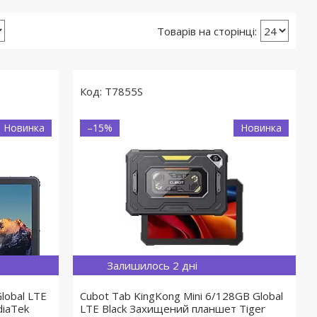
T7855S
Новинка
–15%
Новинка
Залишилось 2 дні
lobal LTE
Cubot Tab KingKong Mini 6/128GB Global
iaTek
LTE Black Захищений планшет Tiger