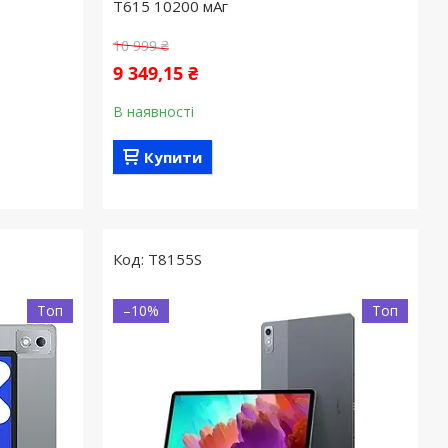
T615 10200 мАг
10 999 ₴
9 349,15 ₴
В наявності
Купити
T8155S
Топ
–10%
Топ