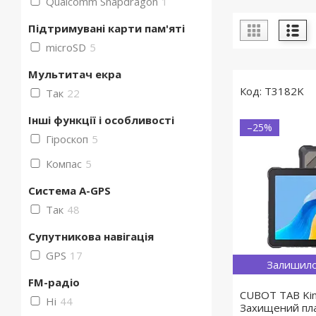
Qualcomm Snapdragon
1
Підтримувані карти пам'яті
microSD
5
Мультитач екра
T3182K
Так
22
Інші функції і особливості
–25%
Гіроскоп
5
Компас
5
Система A-GPS
Так
48
Супутникова навігація
GPS
17
Залишило
FM-радіо
CUBOT ТАВ Ki
Ні
44
Захищений пла