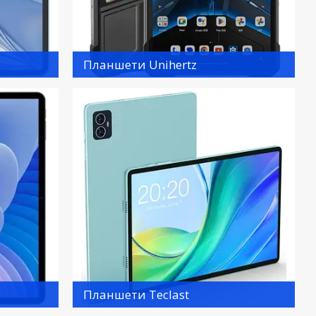
Планшети Unihertz
Планшети Teclast