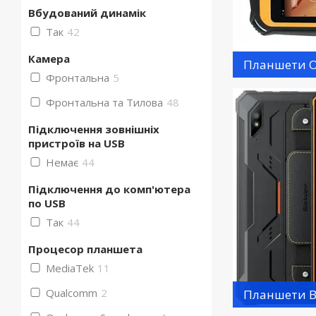
Вбудований динамік
Так
42
Камера
Планшети O
Фронтальна
5
Фронтальна та Тилова
48
Підключення зовнішніх
пристроїв на USB
Немає
44
Підключення до комп'ютера
по USB
Так
44
Процесор планшета
MediaTek
11
Qualcomm
2
Планшети B