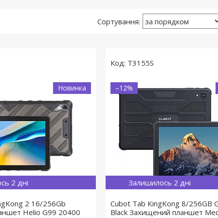
T3155S
Новинка
–12%
сь 2 дні
Залишилось 2 дні
ngKong 2 16/256Gb
Cubot Tab KingKong 8/256GB G
ншет Helio G99 20400
Black Захищений планшет Med