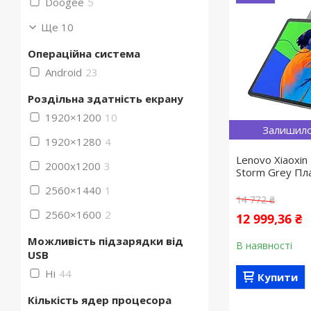
Doogee
5
Ще 10
Операційна система
Android
23
Роздільна здатність екрану
1920×1200
10
Залишило
1920×1280
4
Lenovo Xiaoxi
2000x1200
3
Storm Grey П
2560×1440
1
14 772 ₴
2560×1600
2
12 999,36 ₴
Можливість підзарядки від
В наявності
USB
Ні
44
Купити
Кількість ядер процесора