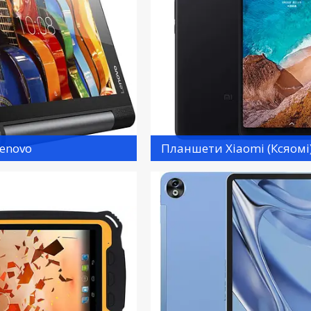
enovo
Планшети Xiaomi (Ксяомі