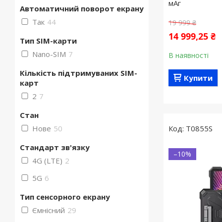
мАг
Автоматичний поворот екрану
Так
44
19 999 ₴
14 999,25 ₴
Тип SIM-карти
Nano-SIM
7
В наявності
Кількість підтримуваних SIM-
Купити
карт
2
7
Стан
Нове
50
T0855S
Стандарт зв'язку
–10%
4G (LTE)
2
5G
6
Тип сенсорного екрану
Ємнісний
29