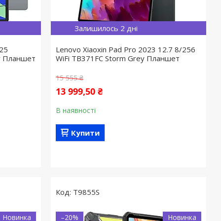
Залишилось 2 дні
025
Lenovo Xiaoxin Pad Pro 2023 12.7 8/256
ey Планшет
WiFi TB371FC Storm Grey Планшет
15 555 ₴
13 999,50 ₴
В наявності
Купити
T9855S
Новинка
–20%
Новинка