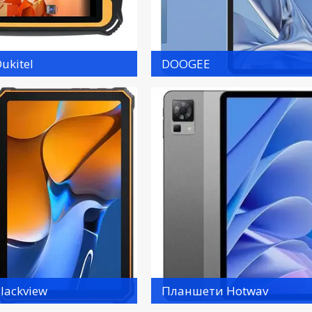
ukitel
DOOGEE
lackview
Планшети Hotwav