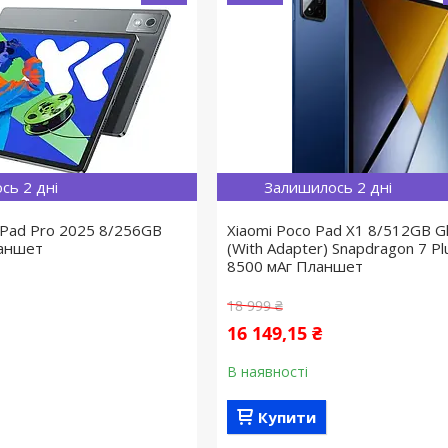
сь 2 дні
Залишилось 2 дні
n Pad Pro 2025 8/256GB
Xiaomi Poco Pad X1 8/512GB Gl
ланшет
(With Adapter) Snapdragon 7 Pl
8500 мАг Планшет
18 999 ₴
16 149,15 ₴
В наявності
Купити