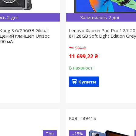
сь 2 дні
Залишилось 2 дні
Kong S 6/256GB Global
Lenovo Xiaoxin Pad Pro 12.7 2
ищений планшет Unisoc
8/128GB Soft Light Edition Gr
300 мАг
14 999 ₴
11 699,22 ₴
В наявності
Купити
T8941S
Топ
–15%