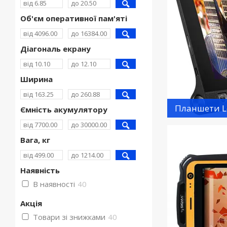
Об'єм оперативної пам'яті
Діагональ екрану
Ширина
Планшети L
Ємність акумулятору
Вага, кг
Наявність
В наявності
40
Акція
Товари зі знижками
40