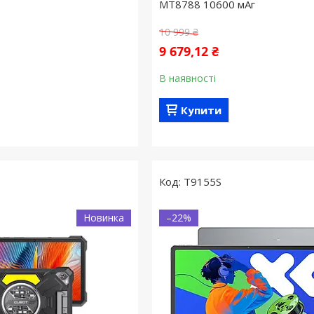
MT8788 10600 мАг
10 999 ₴
9 679,12 ₴
В наявності
Купити
T9155S
Новинка
–22%