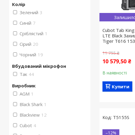
Колір
Зелений
3
Залишило
Синій
7
Cubot Tab King
Сріблястий
1
LTE Black Зах
Tiger T616 15
Сірий
20
11 755 ₴
Чорний
19
10 579,50 ₴
Вбудований мікрофон
В наявності
Так
44
Виробник
Купити
AGM
1
Black Shark
1
Blackview
12
T5155S
Cubot
4
–12%