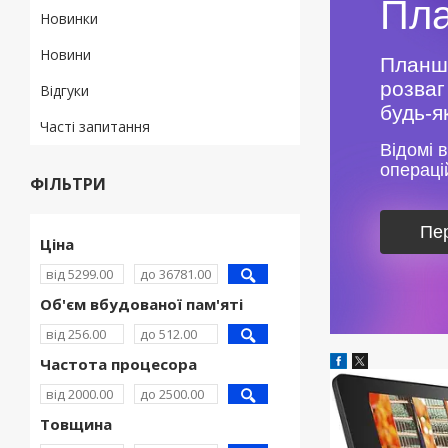
Пл
Новинки
Новини
Планше
розваг
Відгуки
будь-я
Часті запитання
Відомі в
операцій
ФІЛЬТРИ
Пер
Ціна
Об'єм вбудованої пам'яті
Частота процесора
Товщина