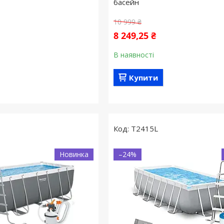
басейн
10 999 ₴
8 249,25 ₴
В наявності
Купити
T2415L
Новинка
–24%