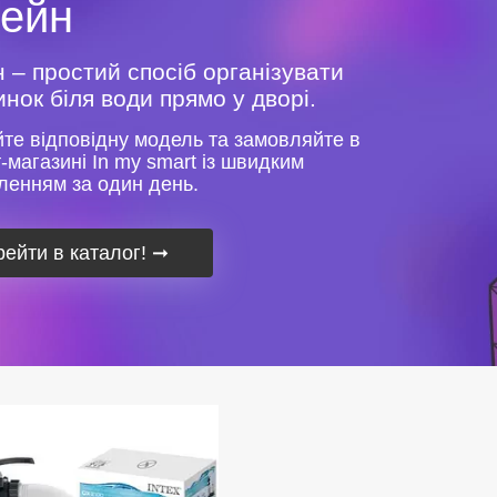
ейн
 – простий спосіб організувати
инок біля води прямо у дворі.
те відповідну модель та замовляйте в
т-магазині In my smart із швидким
ленням за один день.
ейти в каталог!
➞