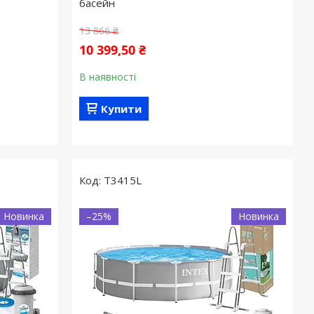
басейн
13 866 ₴
10 399,50 ₴
В наявності
Купити
T3415L
Новинка
–25%
Новинка