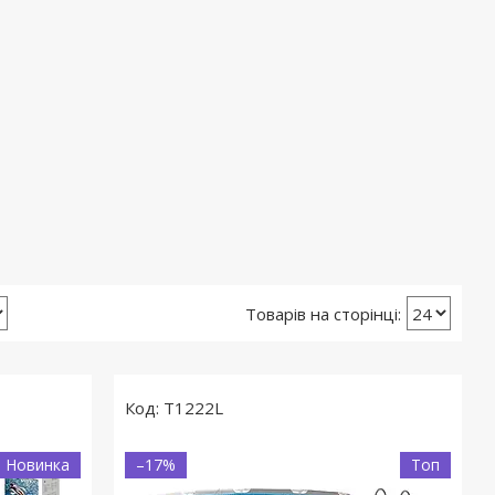
T1222L
Новинка
–17%
Топ