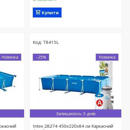
Купити
T8415L
Новинка
–25%
Новинка
Залишилось 5 днів
аркасний
Intex 28274 450х220х84 см Каркасний