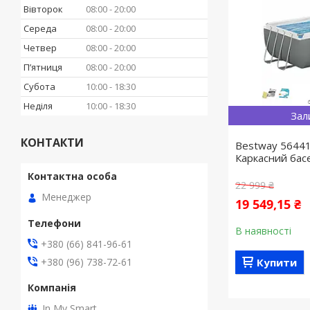
Вівторок
08:00
20:00
Середа
08:00
20:00
Четвер
08:00
20:00
Пʼятниця
08:00
20:00
Субота
10:00
18:30
Неділя
10:00
18:30
Зал
КОНТАКТИ
Bestway 5644
Каркасний бас
22 999 ₴
Менеджер
19 549,15 ₴
В наявності
+380 (66) 841-96-61
+380 (96) 738-72-61
Купити
In My Smart