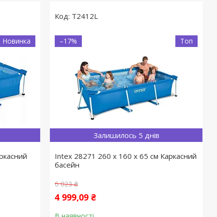
T2412L
Новинка
–17%
Топ
Залишилось 5 днів
аркасний
Intex 28271 260 х 160 х 65 см Каркасний
басейн
6 023 ₴
4 999,09 ₴
В наявності