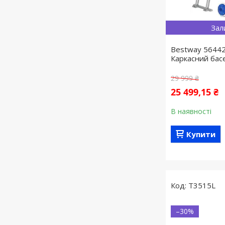
Зал
Bestway 56442
Каркасний бас
29 999 ₴
25 499,15 ₴
В наявності
Купити
T3515L
–30%