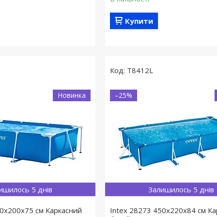
Купити
T8412L
Новинка
–25%
ишилось 5 днів
Залишилось 5 днів
00х200х75 см Каркасний
Intex 28273 450х220х84 см К