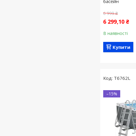
басейн
6 999 ₴
6 299,10 ₴
В наявності
Купити
T6762L
–15%