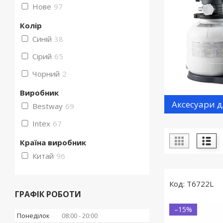
Нове
97
Колір
Синій
38
Сірий
65
Чорний
2
Виробник
Аксесуари д
Bestway
69
Intex
67
Країна виробник
Китай
96
T6722L
ГРАФІК РОБОТИ
–15%
Понеділок
08:00
20:00