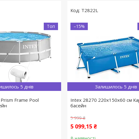
T2822L
Топ
–15%
ишилось 5 днів
Залишилось 5 днів
 Prism Frame Pool
Intex 28270 220х150х60 см К
ейн
басейн
5 999 ₴
5 099,15 ₴
В наявності