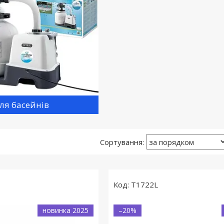
ля басейнів
T1722L
новинка 2025
–20%