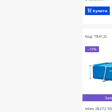
Купити
T8412L
–10%
Зал
Intex 28272 3