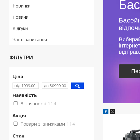
Бас
Новинки
Новини
Басейн
відпоч
Відгуки
Вибирай
Часті запитання
інтерне
відправ
ФІЛЬТРИ
Пер
Ціна
Наявність
В наявності
114
Акція
Товари зі знижками
114
Стан