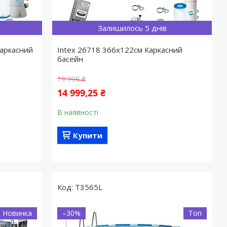
Залишилось 5 днів
Каркасний
Intex 26718 366х122см Каркасний
басейн
19 999 ₴
14 999,25 ₴
В наявності
Купити
T3565L
Новинка
–30%
Топ