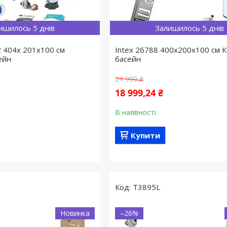
ишилось 5 днів
Залишилось 5 днів
 404х 201х100 см
Intex 26788 400х200х100 см 
ейн
басейн
24 999 ₴
18 999,24 ₴
В наявності
Купити
T3895L
Новинка
–26%