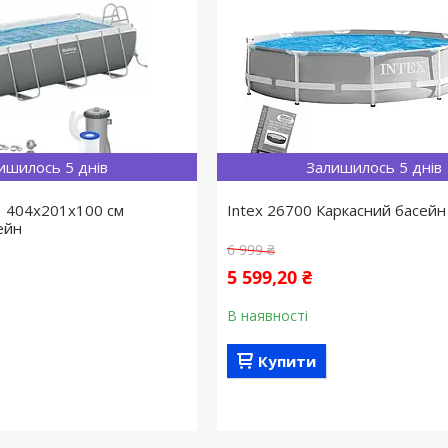
ишилось 5 днів
Залишилось 5 днів
1 404х201х100 см
Intex 26700 Каркасний басейн
ейн
6 999 ₴
5 599,20 ₴
В наявності
Купити