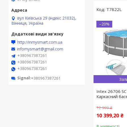
T7822L
вул Київська 29 (індекс 21032),
Вінниця, Україна
–20%
http://inmysmart.com.ua
infomysmart@gmail.com
+380967387261
+380967387261
+380967387261
Signal
+380967387261
Зал
Intex 26706 SC
Каркасний бас
12 999 ₴
10 399,20 ₴
В наявності