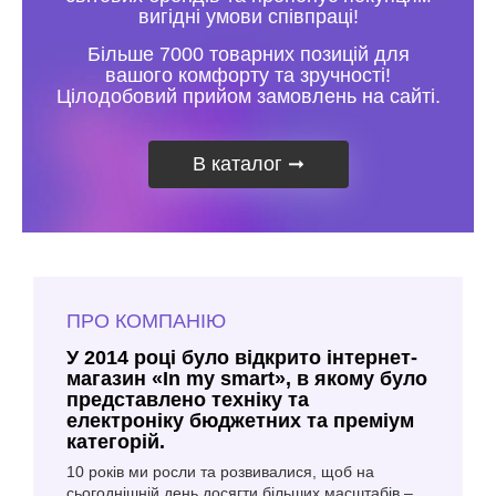
вигідні умови співпраці!
Більше 7000 товарних позицій для
вашого комфорту та зручності!
Цілодобовий прийом замовлень на сайті.
В каталог
➞
ПРО КОМПАНІЮ
У 2014 році було відкрито інтернет-
магазин «In my smart», в якому було
представлено техніку та
електроніку бюджетних та преміум
категорій.
10 років ми росли та розвивалися, щоб на
сьогоднішній день досягти більших масштабів –