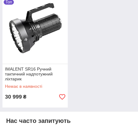
Топ
Є питання? Телефонуйте!
Купити налобний ліхтарик в In
My Smart – вигідно!
IMALENT SR16 Ручний
тактичний надпотужний
ліхтарик
Немає в наявності
Допоможемо з вибором
30 999
₴
Продавці інтернет-магазину допоможуть
підібрати ліхтарик на батарейках який
ідеально задовольнить Ваші потреби.
Нас часто запитують
Підберуть пристрій, потрібного типу та
функціональності. Оптимальне рішення по
дизайну та ціні.