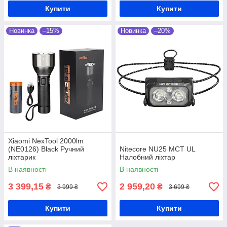
0
5
Купити
Купити
Побутове використання
Аксесуари необхідні для вирішення
Новинка
–15%
Новинка
–20%
різних завдань в побуті, таких як пошук в
речей в недоступних місцях, ремонт або
підготовка їжі в недостатньо освітленому
просторі.
0
6
0
6
Xiaomi NexTool 2000lm
Подорожі
(NE0126) Black Ручний
Nitecore NU25 MCT UL
ліхтарик
Налобний ліхтар
Під час подорожей, особливо в
В наявності
В наявності
природній або малознайомій місцевості,
даний пристрій може стати незамінним
3 399,15
2 959,20
₴
₴
3 999 ₴
3 699 ₴
інструментом для освітлення намету,
шляху чи місць для відпочинку.
Купити
Купити