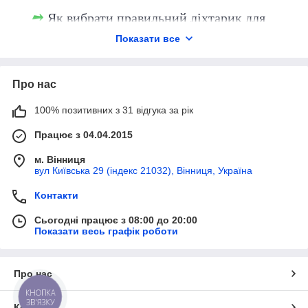
Як вибрати правильний ліхтарик для
своїх потреб?
Показати все
Як підтримувати ліхтарик у гарному
стані?
Про нас
Як вибрати потрібну яскравість
Пропонуємо великий вибір
100% позитивних з 31 відгука за рік
ліхтарика?
В асортименті нашого магазину
Працює з 04.04.2015
Які типи ліхтариків доступні в
представлені аксесуари різних типів та
магазині "In My Smart"?
функціональності. Сторінки в каталозі
м. Вінниця
постійно оновлюються. Лише актуальна
вул Київська 29 (індекс 21032), Вінниця, Україна
інформація.
Контакти
Сьогодні працює з 08:00 до 20:00
Показати весь графік роботи
Про нас
КНОПКА
Гарантуємо оригінальність
ЗВ'ЯЗКУ
Контакти