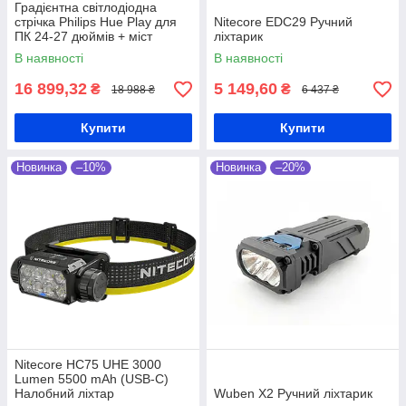
Градієнтна світлодіодна
стрічка Philips Hue Play для
Nitecore EDC29 Ручний
ПК 24-27 дюймів + міст
ліхтарик
(929003498502)
В наявності
В наявності
0
2
16 899,32
5 149,60
₴
₴
18 988 ₴
6 437 ₴
0
2
Купити
Купити
Енергоефективність
Новинка
–10%
Новинка
–20%
Пристрої, що працюють на акумуляторах
та ліхтарик на батарейках забезпечують
тривалий час роботи перед тим як вийде
з ладу батарейка, чи між підзарядками.
0
3
0
3
Безпека
Nitecore HC75 UHE 3000
Lumen 5500 mAh (USB-C)
Використання ліхтарика може підвищити
Налобний ліхтар
Wuben X2 Ручний ліхтарик