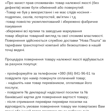
«Про захист прав споживачів» товар належної якості (без 
дефектів) може бути обмінений або повернутий:

-Товар не був у використанні і не має слідів носіння - 
подряпин, сколів, потертостей, вм'ятин і т.д.

-товар повністю укомплектований і збережено фабричне 
пакування

-збережені всі ярлики та заводське маркування

товар зберігає товарний вигляд та свої споживчі властивості.

Повернення здійснюється службою доставки "Нова Пошта" за 
тарифами транспортної компанії або безкоштовно в нашій 
точці видачі.

Процедура повернення товару належної якості відбувається 
за рахунок покупця:

- проінформуйте за телефоном +380 (66) 841-96-61 та 
повідомте про намір повернути оплачений товар;

 - надішліть нам товар перевізником, оплативши його 
послуги;

- повідомте № декларації надісланої посилки та № 
банківської картки для повернення вартості товару;

- після отримання перевірки перевірки посилки на 
відповідність умовам повернення товару ми повертаємо Вам 