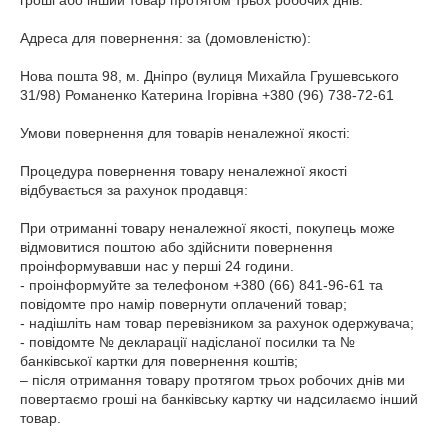
гроші або інший товар протягом трьох робочих днів.

Адреса для повернення: за (домовленістю):

Нова пошта 98, м. Дніпро (вулиця Михайла Грушевського 
31/98) Романенко Катерина Ігорівна +380 (96) 738-72-61

Умови повернення для товарів неналежної якості: 

Процедура повернення товару неналежної якості 
відбувається за рахунок продавця:

При отриманні товару неналежної якості, покупець може 
відмовитися поштою або здійснити повернення 
проінформувавши нас у перші 24 години.

- проінформуйте за телефоном +380 (66) 841-96-61 та 
повідомте про намір повернути оплачений товар;

- надішліть нам товар перевізником за рахунок одержувача;

- повідомте № декларації надісланої посилки та № 
банківської картки для повернення коштів;

– після отримання товару протягом трьох робочих днів ми 
повертаємо гроші на банківську картку чи надсилаємо інший 
товар.
