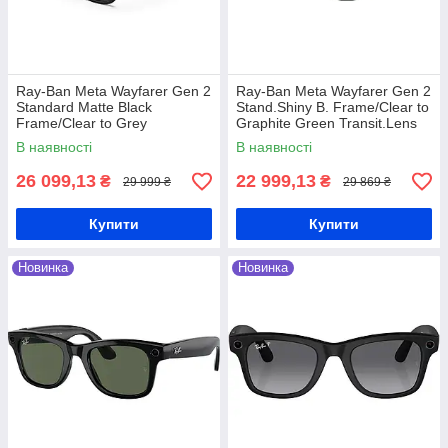
Ray-Ban Meta Wayfarer Gen 2
Ray-Ban Meta Wayfarer Gen 2
Standard Matte Black
Stand.Shiny B. Frame/Clear to
Frame/Clear to Grey
Graphite Green Transit.Lens
Transitions Lenses (М)
(М) (RW4012 601/1M 50-22)
В наявності
В наявності
(RW4012 601S1Z 50-22)
Смарт-окуляри
Смарт-окуляри
26 099,13
22 999,13
₴
₴
29 999 ₴
29 869 ₴
Купити
Купити
Новинка
Новинка