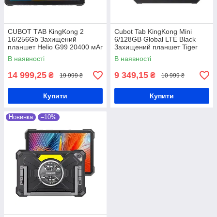
CUBOT ТАВ KingKong 2
Cubot Tab KingKong Mini
16/256Gb Захищений
6/128GB Global LTE Black
планшет Helio G99 20400 мАг
Захищений планшет Tiger
T615 10200 мАг
В наявності
В наявності
14 999,25
9 349,15
₴
₴
19 999 ₴
10 999 ₴
Купити
Купити
Новинка
–10%