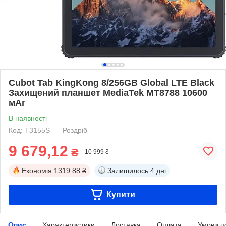
Cubot Tab KingKong 8/256GB Global LTE Black
Захищений планшет MediaTek MT8788 10600
мАг
В наявності
Код: T3155S
Роздріб
9 679,12
₴
10 999 ₴
Економія
1319.88 ₴
Залишилось
4 дні
Купити
Опис
Характеристики
Доставка
Оплата
Умови п