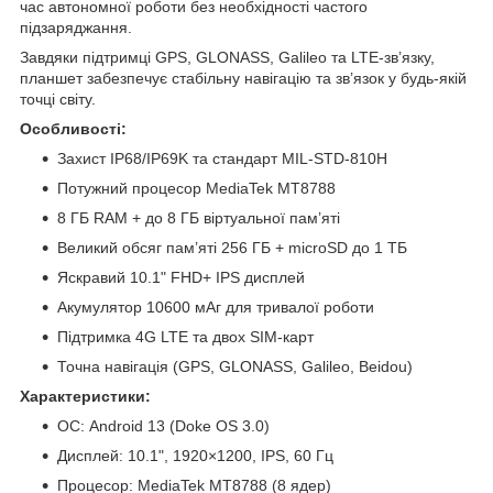
час автономної роботи без необхідності частого
підзаряджання.
Завдяки підтримці GPS, GLONASS, Galileo та LTE-зв’язку,
планшет забезпечує стабільну навігацію та зв’язок у будь-якій
точці світу.
Особливості:
Захист IP68/IP69K та стандарт MIL-STD-810H
Потужний процесор MediaTek MT8788
8 ГБ RAM + до 8 ГБ віртуальної пам’яті
Великий обсяг пам’яті 256 ГБ + microSD до 1 ТБ
Яскравий 10.1" FHD+ IPS дисплей
Акумулятор 10600 мАг для тривалої роботи
Підтримка 4G LTE та двох SIM-карт
Точна навігація (GPS, GLONASS, Galileo, Beidou)
Характеристики:
ОС: Android 13 (Doke OS 3.0)
Дисплей: 10.1", 1920×1200, IPS, 60 Гц
Процесор: MediaTek MT8788 (8 ядер)