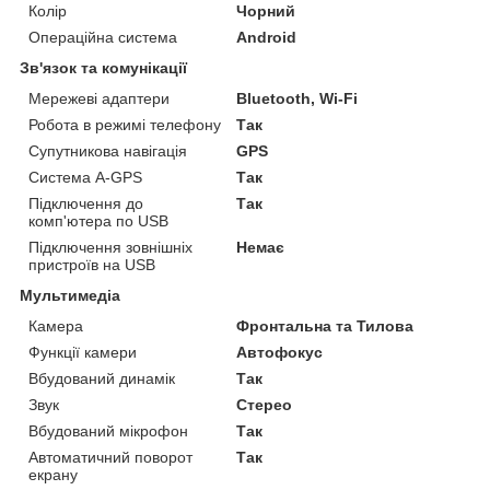
Колір
Чорний
Операційна система
Android
Зв'язок та комунікації
Мережеві адаптери
Bluetooth, Wi-Fi
Робота в режимі телефону
Так
Супутникова навігація
GPS
Система A-GPS
Так
Підключення до
Так
комп'ютера по USB
Підключення зовнішніх
Немає
пристроїв на USB
Мультимедіа
Камера
Фронтальна та Тилова
Функції камери
Автофокус
Вбудований динамік
Так
Звук
Стерео
Вбудований мікрофон
Так
Автоматичний поворот
Так
екрану