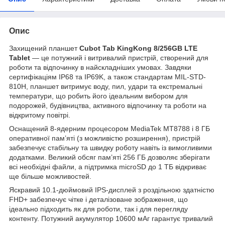
Опис
Захищений планшет
Cubot Tab KingKong 8/256GB LTE
Tablet
— це потужний і витривалий пристрій, створений для
роботи та відпочинку в найскладніших умовах. Завдяки
сертифікаціям IP68 та IP69K, а також стандартам MIL-STD-
810H, планшет витримує воду, пил, удари та екстремальні
температури, що робить його ідеальним вибором для
подорожей, будівництва, активного відпочинку та роботи на
відкритому повітрі.
Оснащений 8-ядерним процесором MediaTek MT8788 і 8 ГБ
оперативної пам’яті (з можливістю розширення), пристрій
забезпечує стабільну та швидку роботу навіть із вимогливими
додатками. Великий обсяг пам’яті 256 ГБ дозволяє зберігати
всі необхідні файли, а підтримка microSD до 1 ТБ відкриває
ще більше можливостей.
Яскравий 10.1-дюймовий IPS-дисплей з роздільною здатністю
FHD+ забезпечує чітке і деталізоване зображення, що
ідеально підходить як для роботи, так і для перегляду
контенту. Потужний акумулятор 10600 мАг гарантує тривалий