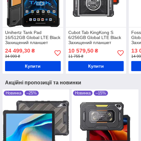
Unihertz Tank Pad
Cubot Tab KingKong S
Foss
16/512GB Global LTE Black
6/256GB Global LTE Black
Glob
Захищений планшет
Захищений планшет
Зах
MediaTek Dimensity 8200
Unisoc Tiger T616 15300
Medi
24 499,30
10 579,50
13 
₴
₴
21000 мАг
мАг
мАг
34 999 ₴
11 755 ₴
14 99
Купити
Купити
Акційні пропозиції та новинки
Новинка
–25%
Новинка
–15%