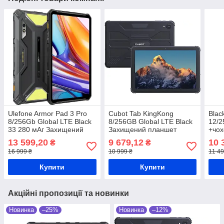
Ulefone Armor Pad 3 Pro
Cubot Tab KingKong
Blac
8/256Gb Global LTE Black
8/256GB Global LTE Black
12/2
33 280 мАг Захищений
Захищений планшет
+чох
планшет
MediaTek MT8788 10600
мАг
13 599,20
9 679,12
10 
₴
₴
мАг
16 999 ₴
10 999 ₴
11 49
Купити
Купити
Акційні пропозиції та новинки
Новинка
–25%
Новинка
–12%