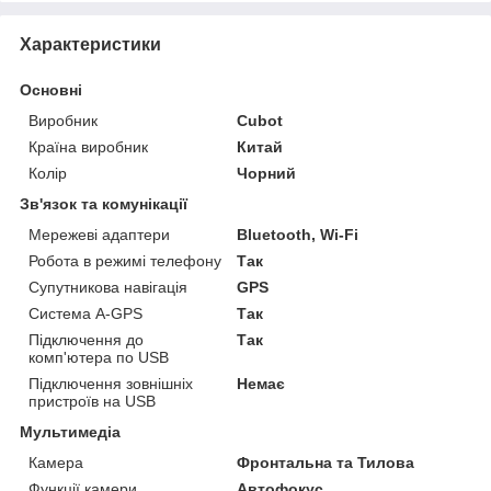
Характеристики
Основні
Виробник
Cubot
Країна виробник
Китай
Колір
Чорний
Зв'язок та комунікації
Мережеві адаптери
Bluetooth, Wi-Fi
Робота в режимі телефону
Так
Супутникова навігація
GPS
Система A-GPS
Так
Підключення до
Так
комп'ютера по USB
Підключення зовнішніх
Немає
пристроїв на USB
Мультимедіа
Камера
Фронтальна та Тилова
Функції камери
Автофокус