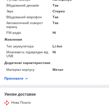
Вбудований динамік
Так
Звук
Стерео
Вбудований мікрофон
Так
Автоматичний поворот
Так
екрану
FM-радіо
Ні
Живлення
Тип акумулятора
Li-Ion
Можливість підзарядки від
Ні
USB
Додаткові характеристики
Матеріал корпусу
Метал
Приховати
Умови доставки
Нова Пошта