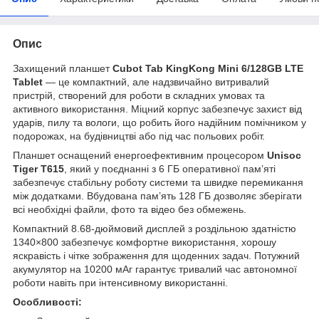
Опис
Захищений планшет
Cubot Tab KingKong Mini 6/128GB LTE
Tablet
— це компактний, але надзвичайно витривалий
пристрій, створений для роботи в складних умовах та
активного використання. Міцний корпус забезпечує захист від
ударів, пилу та вологи, що робить його надійним помічником у
подорожах, на будівництві або під час польових робіт.
Планшет оснащений енергоефективним процесором
Unisoc
Tiger T615
, який у поєднанні з 6 ГБ оперативної пам’яті
забезпечує стабільну роботу системи та швидке перемикання
між додатками. Вбудована пам’ять 128 ГБ дозволяє зберігати
всі необхідні файли, фото та відео без обмежень.
Компактний 8.68-дюймовий дисплей з роздільною здатністю
1340×800 забезпечує комфортне використання, хорошу
яскравість і чітке зображення для щоденних задач. Потужний
акумулятор на 10200 мАг гарантує тривалий час автономної
роботи навіть при інтенсивному використанні.
Особливості: