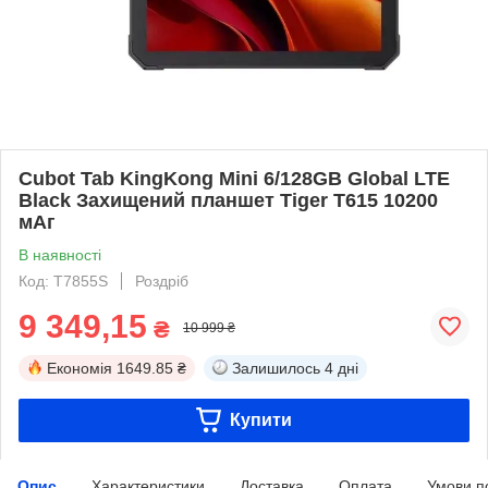
Cubot Tab KingKong Mini 6/128GB Global LTE
Black Захищений планшет Tiger T615 10200
мАг
В наявності
Код: T7855S
Роздріб
9 349,15
₴
10 999 ₴
Економія
1649.85 ₴
Залишилось
4 дні
Купити
Опис
Характеристики
Доставка
Оплата
Умови п