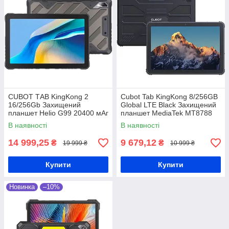
CUBOT ТАВ KingKong 2
Cubot Tab KingKong 8/256GB
16/256Gb Захищений
Global LTE Black Захищений
планшет Helio G99 20400 мАг
планшет MediaTek MT8788
10600 мАг
В наявності
В наявності
14 999,25
9 679,12
₴
₴
19 999 ₴
10 999 ₴
Купити
Купити
Новинка
–10%