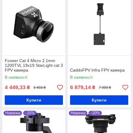
Foxeer Cat 4 Micro 2.1mm
1200TVL 19x19 StarLight cat 3
FPV камера
CaddxFPV Infra FPV камера
В наявності
В наявності
4 449,33
6 879,14
₴
₴
5 493 ₴
7 999 ₴
Купити
Купити
Новинка
–15%
Новинка
–20%