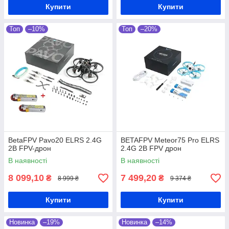
Купити
Купити
Топ
–10%
Топ
–20%
BetaFPV Pavo20 ELRS 2.4G
BETAFPV Meteor75 Pro ELRS
2B FPV-дрон
2.4G 2B FPV дрон
В наявності
В наявності
8 099,10
7 499,20
₴
₴
8 999 ₴
9 374 ₴
Купити
Купити
Новинка
–19%
Новинка
–14%