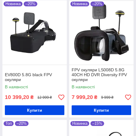
Новинка
–20%
Новинка
–20%
FPV окуляри LS008D 5.8G
EV800D 5.8G black FPV
40CH HD DVR Diversity FPV
окуляри
окуляри
В наявності
В наявності
10 399,20
7 999,20
₴
₴
12 999 ₴
9 999 ₴
Купити
Купити
Топ
–20%
Новинка
–15%