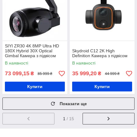
SIYI ZR30 4K 8MP Ultra HD
180X Hybrid 30X Optical
Skydroid C12 2K High
Gimbal Камера з підвісом
Definition Камера з підвісом
В наявності
В наявності
73 099,15
35 999,20
₴
₴
85 999 ₴
44 999 ₴
Купити
Купити
Показати ще
1
/ 15