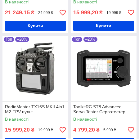
В наявності
В наявності
21 249,15
15 999,20
₴
₴
24 999 ₴
19 999 ₴
Купити
Купити
Топ
–20%
Топ
–20%
RadioMaster TX16S MKII 4in1
ToolkitRC ST8 Advanced
M2 FPV пульт
Servo Tester Сервотестер
В наявності
В наявності
15 999,20
4 799,20
₴
₴
19 999 ₴
5 999 ₴