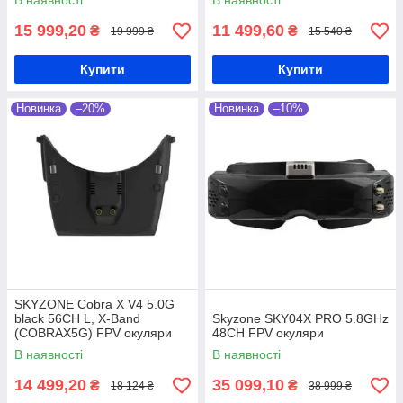
В наявності
В наявності
15 999,20
11 499,60
₴
₴
19 999 ₴
15 540 ₴
Купити
Купити
Новинка
–20%
Новинка
–10%
SKYZONE Cobra X V4 5.0G
black 56CH L, X-Band
Skyzone SKY04X PRO 5.8GHz
(COBRAX5G) FPV окуляри
48CH FPV окуляри
В наявності
В наявності
14 499,20
35 099,10
₴
₴
18 124 ₴
38 999 ₴