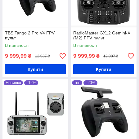
TBS Tango 2 Pro V4 FPV
RadioMaster GX12 Gemini-X
пульт
(M2) FPV пульт
В наявності
В наявності
9 999,99
9 999,99
₴
₴
12 987 ₴
12 987 ₴
Купити
Купити
Новинка
–12%
Топ
–20%