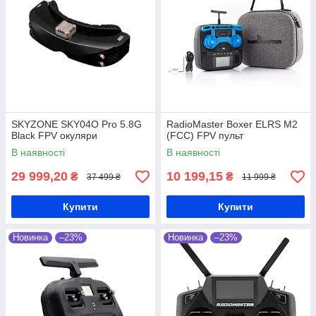
SKYZONE SKY04O Pro 5.8G
RadioMaster Boxer ELRS M2
Black FPV окуляри
(FCC) FPV пульт
В наявності
В наявності
29 999,20
10 199,15
₴
₴
37 499 ₴
11 999 ₴
Купити
Купити
Новинка
–23%
Новинка
–23%