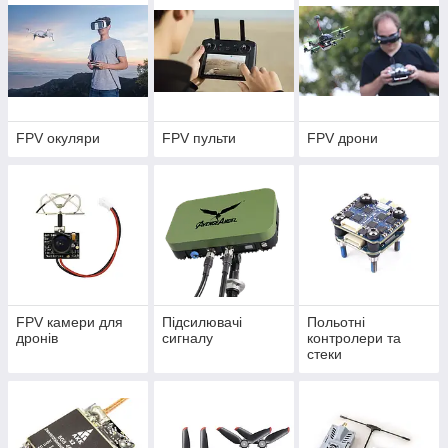
my smart із гарантією від магазину
12 місяців та відправкою за 1
день.
Перейти в каталог!
➞
FPV окуляри
FPV пульти
FPV дрони
FPV камери для
Підсилювачі
Польотні
дронів
сигналу
контролери та
стеки