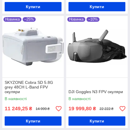
Купити
Купити
Новинка
–25%
Новинка
–10%
SKYZONE Cobra SD 5.8G
grey 48CH L-Band FPV
окуляри
DJI Goggles N3 FPV окуляри
В наявності
В наявності
11 249,25
19 999,80
₴
₴
14 999 ₴
22 222 ₴
Купити
Купити