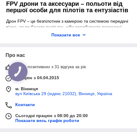
FPV дрони та аксесуари – польоти від
першої особи для пілотів та ентузіастів
Дрон FPV – це безпілотник з камерою та системою передачі
відео, де ви бачите політ так, ніби перебуваєте всередині.
Зображення з FPV дрона передається на окуляри або екран
Показати все
пульта. Це дає можливість точного управління та розуміння,
де зараз знаходиться дрон.
Така система підходить не лише для розваг. Безпілотник
Про нас
використовують для зйомки, огляду територій, роботи у
складних умовах, військової справи. Ви одразу бачите
100% позитивних з 31 відгука за рік
результат і можете швидко реагувати.
Працює з 04.04.2015
Щоб система працювала стабільно, важливо правильно
підібрати комплектуючі для FPV дронів. Тоді політ
м. Вінниця
відбувається без збоїв.
вул Київська 29 (індекс 21032), Вінниця, Україна
Як вибрати свій перший FPV дрон
Контакти
Ми радимо почати з придбання готового комплекту. Це
простіше, ніж збирати все окремо. У ньому вже підібрані
Сьогодні працює з 08:00 до 20:00
Показати весь графік роботи
сумісні деталі, і ви швидше розберетеся в управлінні.
Зверніть увагу на розмір та вагу. Легкий дрон простіше
контролювати і він безпечніший для тренувань. Також він