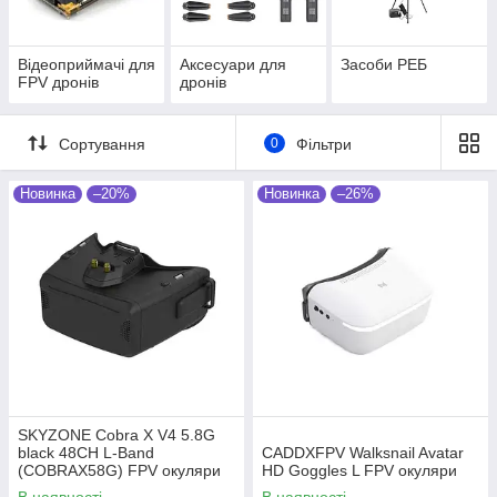
Відеоприймачі для
Аксесуари для
Засоби РЕБ
FPV дронів
дронів
Сортування
0
Фільтри
Новинка
–20%
Новинка
–26%
SKYZONE Cobra X V4 5.8G
black 48CH L-Band
CADDXFPV Walksnail Avatar
(COBRAX58G) FPV окуляри
HD Goggles L FPV окуляри