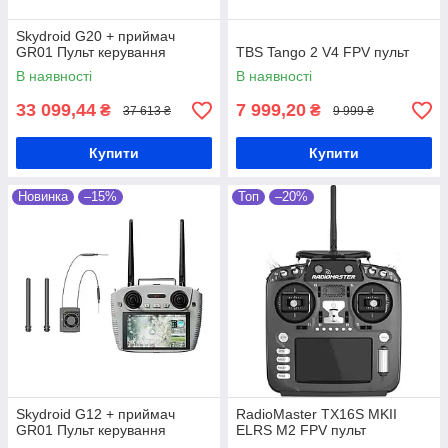
Skydroid G20 + приймач
GR01 Пульт керування
TBS Tango 2 V4 FPV пульт
В наявності
В наявності
33 099,44
7 999,20
₴
₴
37 613 ₴
9 999 ₴
Купити
Купити
Новинка
–15%
Топ
–20%
Skydroid G12 + приймач
RadioMaster TX16S MKII
GR01 Пульт керування
ELRS M2 FPV пульт