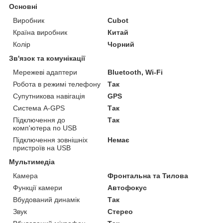
Основні
Виробник
Cubot
Країна виробник
Китай
Колір
Чорний
Зв'язок та комунікації
Мережеві адаптери
Bluetooth, Wi-Fi
Робота в режимі телефону
Так
Супутникова навігація
GPS
Система A-GPS
Так
Підключення до
Так
комп'ютера по USB
Підключення зовнішніх
Немає
пристроїв на USB
Мультимедіа
Камера
Фронтальна та Тилова
Функції камери
Автофокус
Вбудований динамік
Так
Звук
Стерео