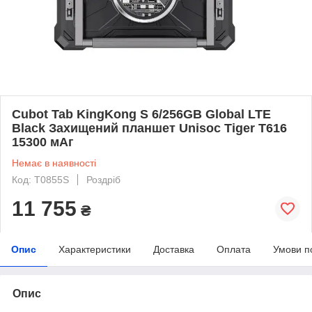
Cubot Tab KingKong S 6/256GB Global LTE
Black Захищений планшет Unisoc Tiger T616
15300 мАг
Немає в наявності
Код: T0855S
Роздріб
11 755
₴
Опис
Характеристики
Доставка
Оплата
Умови п
Опис