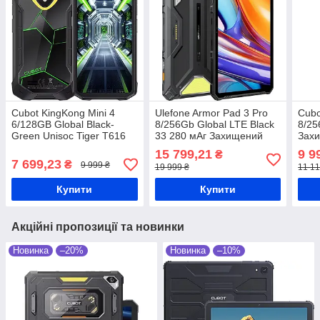
Cubot KingKong Mini 4
Ulefone Armor Pad 3 Pro
Cubo
6/128GB Global Black-
8/256Gb Global LTE Black
8/25
Green Unisoc Tiger T616
33 280 мАг Захищений
Зах
4700 мАг Захищений
планшет
Med
15 799,21
9 9
₴
смартфон
мАг
7 699,23
₴
9 999 ₴
19 999 ₴
11 11
Купити
Купити
Акційні пропозиції та новинки
Новинка
–20%
Новинка
–10%