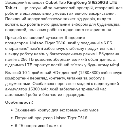
Захищений планшет
Cubot Tab KingKong S 6/256GB LTE
Tablet
— це потужний та витривалий пристрій, створений для
роботи в екстремальних умовах і активного використання.
Посилений корпус забезпечує захист від ударів, пилу та
вологи, що робить його ідеальним вибором для будівництва,
подорожей, польових робіт та щоденного використання.
Пристрій оснащений сучасним 8-ядерним
процесором
Unisoc Tiger T616
, який у поєднанні з 6 ГБ
оперативної пам’яті забезпечує стабільну продуктивність і
швидку роботу навіть у багатозадачному режимі. Вбудована
пам’ять 256 ГБ дозволяє зберігати великий обсяг даних, а
підтримка LTE гарантує постійний зв’язок у будь-якому місці.
Великий 10.1-дюймовий HD+ дисплей (1280×800) забезпечує
комфортний перегляд контенту, читання та роботу з
документами. Особливою перевагою моделі є надпотужний
акумулятор 15300 мАг, який забезпечує тривалий час
автономної роботи без частих підзарядок.
Особливості:
Захищений корпус для екстремальних умов
Потужний процесор Unisoc Tiger T616
6 ГБ оперативної пам’яті