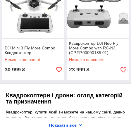
Квадрокоптер DJI Neo Fly
DJI Mini 3 Fly More Combo
More Combo with RC-N3
Квадрокоптер
(CP.FP.00000185.01)
Немає в наявності
Немає в наявності
30 999
23 999
₴
₴
Квадрокоптери і дрони: огляд категорій
та призначення
Квадрокоптер, купити який ви можете на нашому сайті, давно
перестав бути просто іграшкою. У сучасних реаліях він став
важливим обладнанням із чітко визначеним призначенням.
Показати все
Представлені на ринку дрони можна умовно поділити на 4