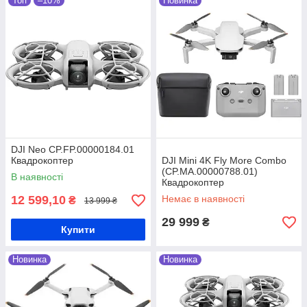
Топ
–10%
Новинка
DJI Neo CP.FP.00000184.01
Квадрокоптер
DJI Mini 4K Fly More Combo
(CP.MA.00000788.01)
В наявності
Квадрокоптер
12 599,10
Немає в наявності
₴
13 999 ₴
29 999
₴
Купити
Новинка
Новинка