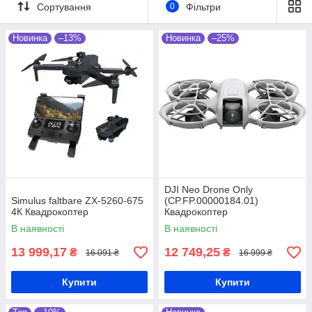
військового та цивільного
Сортування
0
Фільтри
використання зі знижками до 25 %
тільки у магазині електроніки In My
Новинка
–13%
Новинка
–25%
Smart.
Оригінальна продукція з гарантією від
виробника. Доставка по всій Україні.
Перейти у каталог!
➞
DJI Neo Drone Only
Simulus faltbare ZX-5260-675
(CP.FP.00000184.01)
4К Квадрокоптер
Квадрокоптер
В наявності
В наявності
13 999,17
12 749,25
₴
₴
16 091 ₴
16 999 ₴
Купити
Купити