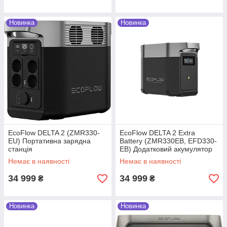
потреби, дамо грамотні рекомендації щодо
вибору та експлуатації
Новинка
Новинка
Що кажуть покупці нашого
магазину?
Як купити зарядну станцію:
EcoFlow DELTA 2 (ZMR330-
EcoFlow DELTA 2 Extra
схема замовлення в інтернет-
EU) Портативна зарядна
Battery (ZMR330EB, EFD330-
магазині «In My Smart»
станція
EB) Додатковий акумулятор
для зарядної станції
Немає в наявності
Немає в наявності
34 999
34 999
₴
₴
Новинка
Новинка