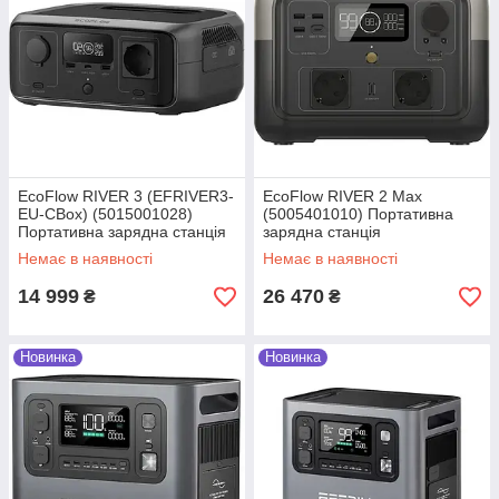
Оформлення
Способи оформлення
замовлення - сайт, телефон,
Viber, WhatsApp, Signal.
EcoFlow RIVER 3 (EFRIVER3-
EcoFlow RIVER 2 Max
EU-CBox) (5015001028)
(5005401010) Портативна
Портативна зарядна станція
зарядна станція
Обробка
Немає в наявності
Немає в наявності
14 999
26 470
Після обробки заявки
₴
₴
менеджер передзвонює
клієнту для узгодження
Новинка
Новинка
деталей.