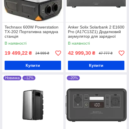
Чому портативні зарядні
станції купити варто в
Technaxx 600W Powerstation
Anker Solix Solarbank 2 E1600
TX-202 Портативна зарядна
Pro (A17C13Z1) Додатковий
інтернет-магазині «In My
станція
акумулятор для зарядної
Smart»
станції
В наявності
В наявності
19 499,22
42 999,30
₴
₴
24 999 ₴
47 777 ₴
Купити
Купити
Новинка
–12%
–20%
Асортимент
У каталозі представлено понад 100
різноманітних моделей зарядних станцій
від виробників Allpowers, Anker, Bluetti,
EcoFlow, Jackery, Romoss та інших. Станції
відрізняються ємністю, потужністю,
функціоналом. Також у нас можна купити
генератори
та інші види техніки