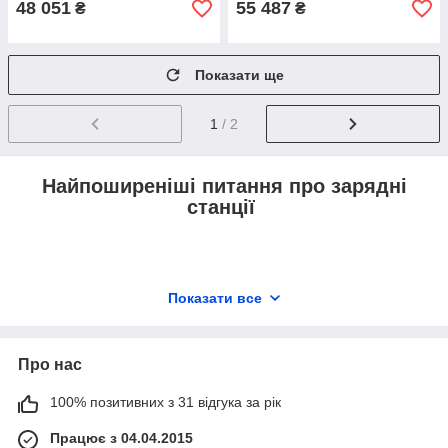
48 051
55 487
₴
₴
Показати ще
1
/ 2
Найпоширеніші питання про зарядні
станції
Які основні функції зарядної станції?
Показати все
Як вибрати зарядну станцію?
Про нас
Чи можна використовувати зарядну
станцію для різних пристроїв?
100% позитивних з 31 відгука за рік
Як доглядати за зарядною станцією?
Працює з 04.04.2015