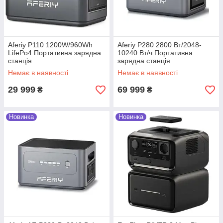
Оплата
Способи оплати - Пром
оплата, безготівковий
розрахунок за реквізитами
Aferiy P110 1200W/960Wh
Aferiy P280 2800 Вт/2048-
LifePo4 Портативна зарядна
10240 Вт/ч Портативна
або на карту, післяплата.
станція
зарядна станція
Немає в наявності
Немає в наявності
29 999
69 999
₴
₴
Новинка
Новинка
Доставка
Доставка замовлень
здійснюється Новою Поштою
по всій Україні.
Подробиці доставки та оплати