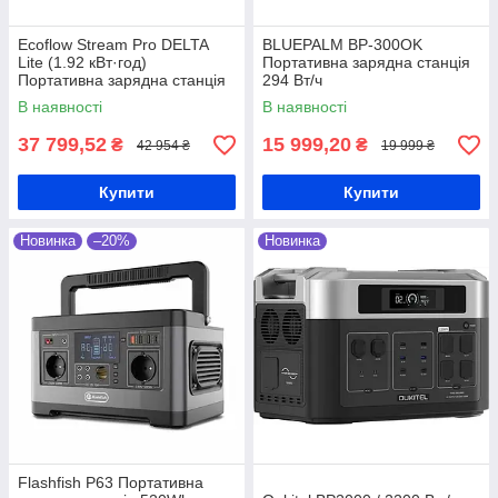
Ecoflow Stream Pro DELTA
BLUEPALM BP-300OK
Lite (1.92 кВт·год)
Портативна зарядна станція
Портативна зарядна станція
294 Вт/ч
В наявності
В наявності
37 799,52
15 999,20
₴
₴
42 954 ₴
19 999 ₴
Якість
Купити
Купити
Якість усієї техніки з нашого магазину –
висока, з офіційною гарантією від
Новинка
–20%
Новинка
виробника. Ми співпрацюємо тільки з
надійними та перевіреними
постачальниками, забезпечуємо повну
відповідність приладів заявленим в описі
технічним характеристикам
Flashfish P63 Портативна