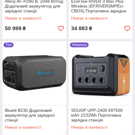
Aferiy AF-P280-B, 2048 Вт/год
EcoFlow RIVER 3 Max Plus
Додатковий акумулятор для
Wireless (EFRIVER3MPEU-
зарядної станції
CBOX) Портативна зарядна
станція
Немає в наявності
Немає в наявності
50 999
34 883
₴
₴
Топ
Новинка
Bluetti B230 Додатковий
SOUOP UPP-2400 697500
акумулятор для зарядної
мА/г 2232Wh Портативна
станції
зарядна станція
Немає в наявності
Немає в наявності