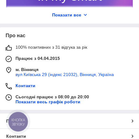
- інтернет-магазин гаджетів,
Показати все
електроніки, побутової
техніки!
Про нас
Більше 70 категорій товарів в наявності
та під замовлення, техніка та
100% позитивних з 31 відгука за рік
електроніка з офіційною гарантією від
виробника.
Працює з 04.04.2015
м. Вінниця
вул Київська 29 (індекс 21032), Вінниця, Україна
В каталог
➞
Контакти
Сьогодні працює з 08:00 до 20:00
Показати весь графік роботи
ХТО МИ?
КНОПКА
Про нас
ЗВ'ЯЗКУ
Компанія «In my smart» – офіційний
постачальник усіх видів гаджетів та
Контакти