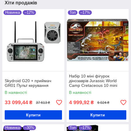
Хіти продажів
Новинка
–12%
Топ
–17%
Набір 10 міні фігурок
Skydroid G20 + приймач
дінозаврів Jurassic World
GR01 Пульт керування
Camp Cretaceous 10 mini
action dinos
В наявності
В наявності
33 099,44
4 999,92
₴
₴
37 613 ₴
6 024 ₴
Купити
Купити
Новинка
–30%
Топ
–17%