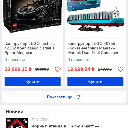
Конструктор LEGO Technic
Конструктор LEGO 40955
42232 Koenigsegg Sadair's
«Контейнеровоз Maersk»
Spear Megacar
Maersk Dual-Fuel Container
Vessel
В наявності
В наявності
33 999,15
12 999,84
₴
₴
39 999 ₴
17 808 ₴
Купити
Купити
Показати ще
Новини
29.11.2024
Чорна п’ятниця в "In my smart" —