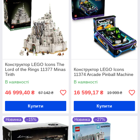
Конструктор LEGO Icons The
Lord of the Rings 11377 Minas
Конструктор LEGO Icons
Tirith
11374 Arcade Pinball Machine
В наявності
В наявності
46 999,40
16 599,17
₴
₴
67 142 ₴
19 999 ₴
Купити
Купити
Новинка
–15%
Новинка
–27%