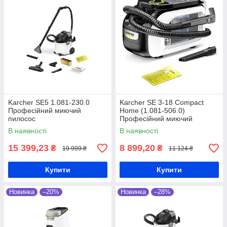
постараємось відповісти на
питання, що виникли у вас.
Спосіб оплати
Karcher SE5 1.081-230.0
Karcher SE 3-18 Compact
Розплатитися за покупку
Професійний миючий
Home (1.081-506.0)
можна у безготівковій формі
пилосос
Професійний миючий
пилосос
(на банківські реквізити або
В наявності
В наявності
картки ПриватБанк,
МоноБанк) та готівкою,
15 399,23
8 899,20
₴
₴
19 999 ₴
11 124 ₴
замовляючи на відділення
пошти.
Купити
Купити
Новинка
–20%
Новинка
–28%