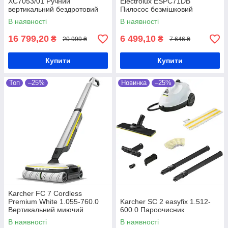
XC7053/01 Ручний
Electrolux ESPC71DB
вертикальний бездротовий
Пилосос безмішковий
пилосос
В наявності
В наявності
16 799,20
6 499,10
₴
₴
20 999 ₴
7 646 ₴
Купити
Купити
Топ
–25%
Новинка
–25%
Karcher FC 7 Cordless
Premium White 1.055-760.0
Karcher SC 2 easyfix 1.512-
Вертикальний миючий
600.0 Пароочисник
пилосос машина для підлоги
В наявності
В наявності