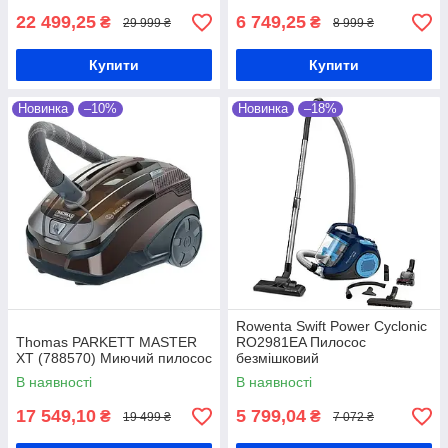
22 499,25
6 749,25
₴
₴
29 999 ₴
8 999 ₴
Купити
Купити
Новинка
–10%
Новинка
–18%
Rowenta Swift Power Cyclonic
Thomas PARKETT MASTER
RO2981EA Пилосос
XT (788570) Миючий пилосос
безмішковий
В наявності
В наявності
17 549,10
5 799,04
₴
₴
19 499 ₴
7 072 ₴