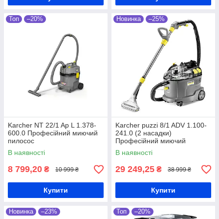
Топ
–20%
Новинка
–25%
Оформлення
замовлення
Щоб зробити покупку у нас
на сайті достатньо додати до
кошику товар, що вас
зацікавив, або зв'язатися з
нами у телефонному режимі.
Karcher NT 22/1 Ap L 1.378-
Karcher puzzi 8/1 ADV 1.100-
600.0 Професійний миючий
241.0 (2 насадки)
пилосос
Професійний миючий
пилосос
В наявності
В наявності
8 799,20
29 249,25
₴
₴
10 999 ₴
38 999 ₴
Зворотній зв'язок
Ми передзвонимо вам для
Купити
Купити
підтвердження замовлення і
уточнення інформації для
Новинка
–23%
Топ
–20%
відправки, а також