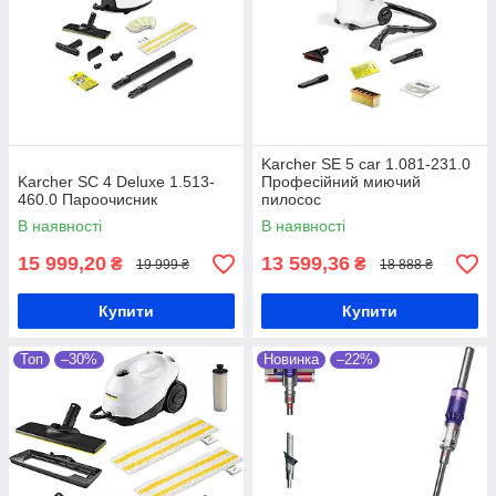
Зручна доставка
Здійснюємо доставку в будь-
який регіон України
транспортним оператором
«Нова пошта» та іншими
експрес-перевізниками, які
Karcher SE 5 car 1.081-231.0
працюють у вашому
Karcher SC 4 Deluxe 1.513-
Професійний миючий
населеному пункті.
460.0 Пароочисник
пилосос
В наявності
В наявності
15 999,20
13 599,36
₴
₴
19 999 ₴
18 888 ₴
Подробиці доставки та оплати
Купити
Купити
Топ
–30%
Новинка
–22%