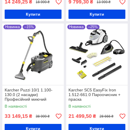
тепловентилятори, а також інша побутова
14 249,25
9 799,30
₴
₴
18 999 ₴
13 999 ₴
техніка і електроніка зберігаються у нас на
складі, тому ми організуємо швидку
Купити
Купити
доставку замовлень до будь-якої точки
країни.
Новинка
–15%
Новинка
–25%
Що кажуть покупці нашого
магазину?
Схема покупки
Karcher Puzzi 10/1 1.100-
Karcher SC5 EasyFix Iron
130.0 (2 насадки)
1.512-661.0 Пароочисник +
Професійний миючий
праска
пилосос 1250 Вт
В наявності
В наявності
33 149,15
21 499,50
₴
₴
38 999 ₴
28 666 ₴
Купити
Купити