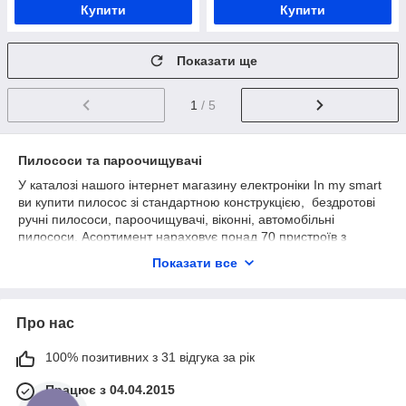
Купити
Купити
Показати ще
1
/ 5
Пилососи та пароочищувачі
У каталозі нашого інтернет магазину електроніки In my smart
ви купити пилосос зі стандартною конструкцією, бездротові
ручні пилососи, пароочищувачі, віконні, автомобільні
пилососи. Асортимент нараховує понад 70 пристроїв з
різною потужністю, об'ємом пилозбірника, ємністю для
Показати все
миючого засобу, очищувачів і зволожувачів повітря. Є моделі
тільки для сухого прибирання та пристрої з функцією
вологого прибирання. Всі пристрої відрізняються
Про нас
мінімальним рівнем шуму до 82 дБ.
Популярні моделі з каталогу
100% позитивних з 31 відгука за рік
• Ручний бездротової пилосос DYSON V8 ABSOLUTE PLUS.
Працює з 04.04.2015
Призначається для сухого прибирання. Має мотор з