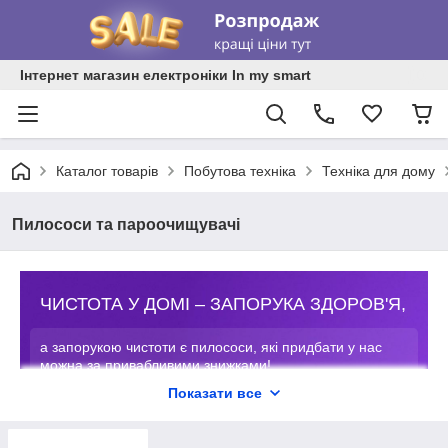
Інтернет магазин електроніки In my smart
Каталог товарів
Побутова техніка
Техніка для дому
Пилососи та пароочищувачі
ЧИСТОТА У ДОМІ – ЗАПОРУКА ЗДОРОВ'Я,
а запорукою чистоти є пилососи, які придбати у нас
можна за привабливими знижками!
Показати все
Різноманітність моделей і функцій
дозволяє адаптувати ці прилади під