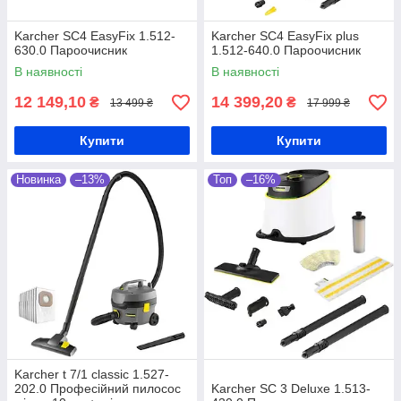
Крім пилососів і пароочисників, на сайті In
My Smart представлено понад 5000
Karcher SC4 EasyFix 1.512-
Karcher SC4 EasyFix plus
630.0 Пароочисник
1.512-640.0 Пароочисник
товарних позицій з 60+ категорій, у тому
числі зволожувачі та очищувачі повітря,
В наявності
В наявності
портативні вентилятори, праски та інша
12 149,10
14 399,20
₴
₴
техніка для дому.
13 499 ₴
17 999 ₴
Купити
Купити
Новинка
–13%
Топ
–16%
Оптимальна вартість
У каталозі на пилососи ціни знаходяться у
достатньо широкому діапазоні, адже ми
реалізуємо і прилади з бюджетного
сегменту, і більш дорогі моделі, що
дозволить кожному покупцеві знайти свою
цінову нішу.
Karcher t 7/1 classic 1.527-
202.0 Професійний пилосос
Karcher SC 3 Deluxe 1.513-