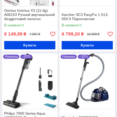
Genius Invictus X3 (11-tlg)
A06153 Ручний вертикальний
Karcher SC3 EasyFix 1.513-
бездротовий пилосос
650.0 Пароочисник
В наявності
В наявності
6 149,99
8 799,20
₴
₴
7 987 ₴
10 999 ₴
Купити
Купити
Новинка
–20%
Новинка
–15%
Philips 7000 Series Aqua