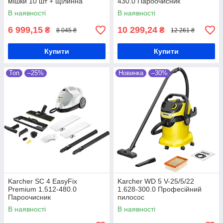
мішки 10 шт + щілинна
430.0 Пароочисник
насадка
В наявності
В наявності
6 999,15
10 299,24
₴
₴
8 045 ₴
12 261 ₴
Купити
Купити
Кваліфікована допомога
Топ
–25%
Новинка
–30%
Наші досвідчені консультанти завжди готові
допомогти зорієнтуватися в рамках
асортименту, розібратися з параметрами
приладів та підібрати миючі пилососи, що
відповідають вимогам клієнта.
Karcher SC 4 EasyFix
Karcher WD 5 V-25/5/22
Premium 1.512-480.0
1.628-300.0 Професійний
Пароочисник
пилосос
Оперативна робота
В наявності
В наявності
Роботи пилососи
, обігрівачі та