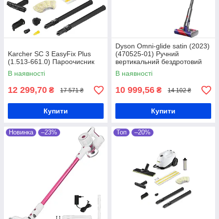
Dyson Omni-glide satin (2023)
Karcher SC 3 EasyFix Plus
(470525-01) Ручний
(1.513-661.0) Пароочисник
вертикальний бездротовий
пилосос
В наявності
В наявності
12 299,70
10 999,56
₴
₴
17 571 ₴
14 102 ₴
Купити
Купити
Новинка
–23%
Топ
–20%