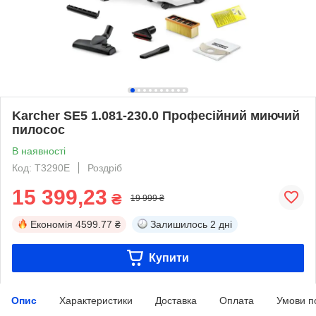
Karcher SE5 1.081-230.0 Професійний миючий
пилосос
В наявності
Код: T3290E
Роздріб
15 399,23
₴
19 999 ₴
Економія
4599.77 ₴
Залишилось
2 дні
Купити
Опис
Характеристики
Доставка
Оплата
Умови п