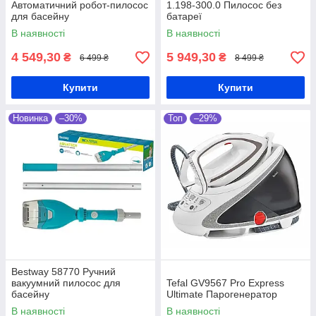
Автоматичний робот-пилосос
1.198-300.0 Пилосос без
для басейну
батареї
В наявності
В наявності
4 549,30
5 949,30
₴
₴
6 499 ₴
8 499 ₴
Купити
Купити
Новинка
–30%
Топ
–29%
Bestway 58770 Ручний
вакуумний пилосос для
Tefal GV9567 Pro Express
басейну
Ultimate Парогенератор
В наявності
В наявності