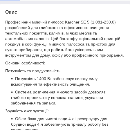
Опис
Професійний миючий пилосос Karcher SE 5 (1.081-230.0)
розроблений для глибокого та ефективного очищення
текстильних покриттів, килимів, м'яких меблів та
автомобільних салонів. Цей багатофункціональний пристрій
поєднує в собі функції миючого пилососа та пристрої для
сухого прибирання, що робить його універсальним
інструментом для дому, офісу або професійного прибирання.
Основні особливості:
Потужність та продуктивність:
Потужність 1400 Вт забезпечує високу силу
всмоктування та ефективність очищення.
Система розпилення миючого засобу дозволяє
глибоко проникати у волокна тканини, усуваючи
забруднення та запахи.
Зручність експлуатації:
Об'єм бака для чистої води 4 л і резервуару для
брудної води 4 л забезпечують тривалу роботу без
частих перерв.