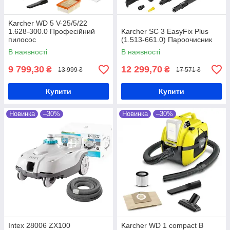
Karcher WD 5 V-25/5/22
1.628-300.0 Професійний
Karcher SC 3 EasyFix Plus
пилосос
(1.513-661.0) Пароочисник
В наявності
В наявності
9 799,30
12 299,70
₴
₴
13 999 ₴
17 571 ₴
Купити
Купити
Новинка
–30%
Новинка
–30%
Intex 28006 ZX100
Karcher WD 1 compact B