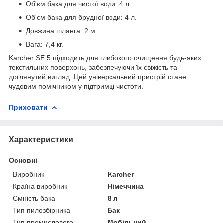
Об'єм бака для чистої води: 4 л.
Об'єм бака для брудної води: 4 л.
Довжина шланга: 2 м.
Вага: 7,4 кг.
Karcher SE 5 підходить для глибокого очищення будь-яких
текстильних поверхонь, забезпечуючи їх свіжість та
доглянутий вигляд. Цей універсальний пристрій стане
чудовим помічником у підтримці чистоти.
Приховати
Характеристики
Основні
Виробник
Karcher
Країна виробник
Німеччина
Ємність бака
8 л
Тип пилозбірника
Бак
Тип промислового
Мобільний