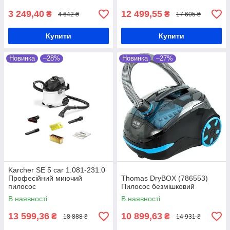
3 249,40
12 499,55
₴
₴
4 642 ₴
17 605 ₴
Купити
Купити
Новинка
–28%
Новинка
–27%
Karcher SE 5 car 1.081-231.0
Професійний миючий
Thomas DryBOX (786553)
пилосос
Пилосос безмішковий
В наявності
В наявності
13 599,36
10 899,63
₴
₴
18 888 ₴
14 931 ₴