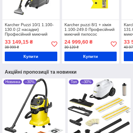
Karcher Puzzi 10/1 1.100-
Karcher puzzi 8/1 + хімія
Karc
130.0 (2 насадки)
1.100-249.0 Професійний
131.
Професійний миючий
миючий пилосос
мию
пилосос 1250 Вт
33 149,15
24 999,60
33 
₴
₴
38 999 ₴
30 120 ₴
40 97
Купити
Купити
Акційні пропозиції та новинки
Новинка
–30%
Топ
–30%