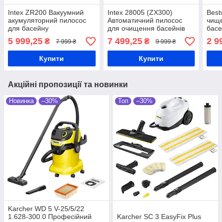
Intex ZR200 Вакуумний
Intex 28005 (ZX300)
Best
акумуляторний пилосос
Автоматичний пилосос
чище
для басейну
для очищення басейнів
бас
5 999,25
7 499,25
2 9
₴
₴
7 999 ₴
9 999 ₴
Купити
Купити
Акційні пропозиції та новинки
Новинка
–30%
Топ
–30%
Karcher WD 5 V-25/5/22
1.628-300.0 Професійний
Karcher SC 3 EasyFix Plus