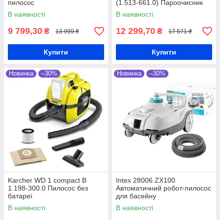
пилосос
(1.513-661.0) Пароочисник
В наявності
В наявності
9 799,30
12 299,70
₴
₴
13 999 ₴
17 571 ₴
Купити
Купити
Новинка
–30%
Новинка
–30%
Karcher WD 1 compact B
Intex 28006 ZX100
1.198-300.0 Пилосос без
Автоматичний робот-пилосос
батареї
для басейну
В наявності
В наявності