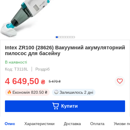
Intex ZR100 (28626) Вакуумний акумуляторний
пилосос для басейну
В наявності
Код: T3118L
Роздріб
4 649,50
₴
5 470 ₴
Економія
820.50 ₴
Залишилось
2 дні
Купити
Опис
Характеристики
Доставка
Оплата
Умови п