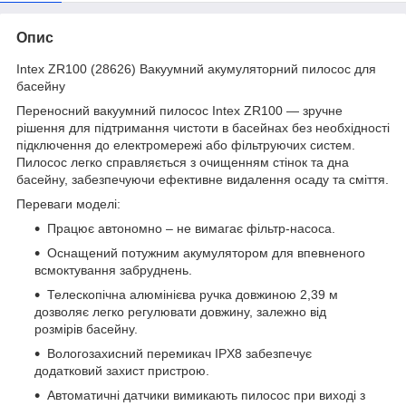
Опис
Intex ZR100 (28626) Вакуумний акумуляторний пилосос для
басейну
Переносний вакуумний пилосос Intex ZR100 — зручне
рішення для підтримання чистоти в басейнах без необхідності
підключення до електромережі або фільтруючих систем.
Пилосос легко справляється з очищенням стінок та дна
басейну, забезпечуючи ефективне видалення осаду та сміття.
Переваги моделі:
Працює автономно – не вимагає фільтр-насоса.
Оснащений потужним акумулятором для впевненого
всмоктування забруднень.
Телескопічна алюмінієва ручка довжиною 2,39 м
дозволяє легко регулювати довжину, залежно від
розмірів басейну.
Вологозахисний перемикач IPX8 забезпечує
додатковий захист пристрою.
Автоматичні датчики вимикають пилосос при виході з