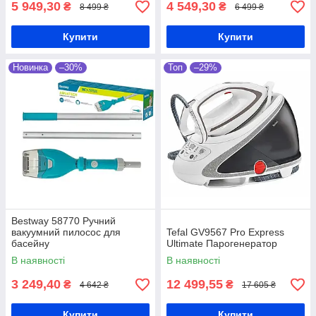
5 949,30
4 549,30
₴
₴
8 499 ₴
6 499 ₴
Купити
Купити
Новинка
–30%
Топ
–29%
Bestway 58770 Ручний
вакуумний пилосос для
Tefal GV9567 Pro Express
басейну
Ultimate Парогенератор
В наявності
В наявності
3 249,40
12 499,55
₴
₴
4 642 ₴
17 605 ₴
Купити
Купити