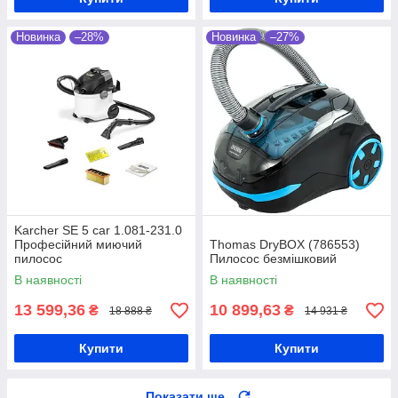
Новинка
–28%
Новинка
–27%
Karcher SE 5 car 1.081-231.0
Професійний миючий
Thomas DryBOX (786553)
пилосос
Пилосос безмішковий
В наявності
В наявності
13 599,36
10 899,63
₴
₴
18 888 ₴
14 931 ₴
Купити
Купити
Показати ще