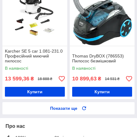
Karcher SE 5 car 1.081-231.0
Професійний миючий
Thomas DryBOX (786553)
пилосос
Пилосос безмішковий
В наявності
В наявності
13 599,36
10 899,63
₴
₴
18 888 ₴
14 931 ₴
Купити
Купити
Показати ще
Про нас