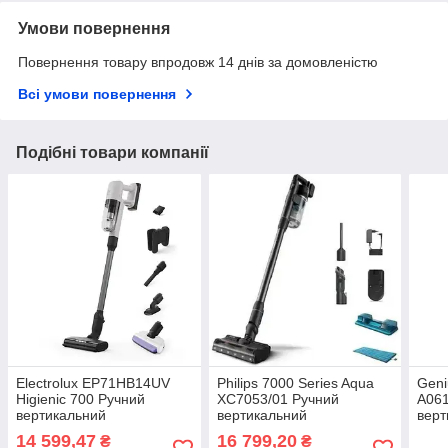
Умови повернення
Повернення товару впродовж 14 днів за домовленістю
Всі умови повернення
Подібні товари компанії
Electrolux EP71HB14UV
Philips 7000 Series Aqua
Geni
Higienic 700 Ручний
XC7053/01 Ручний
A06
вертикальний
вертикальний
верт
бездротовий пилосос
бездротовий пилосос
безд
14 599,47
16 799,20
₴
₴