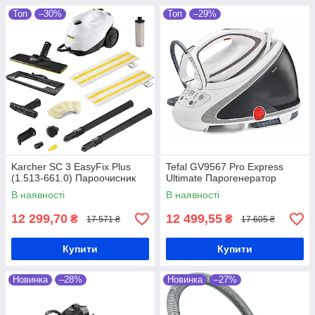
Топ
–30%
Топ
–29%
Karcher SC 3 EasyFix Plus
Tefal GV9567 Pro Express
(1.513-661.0) Пароочисник
Ultimate Парогенератор
В наявності
В наявності
12 299,70
12 499,55
₴
₴
17 571 ₴
17 605 ₴
Купити
Купити
Новинка
–28%
Новинка
–27%