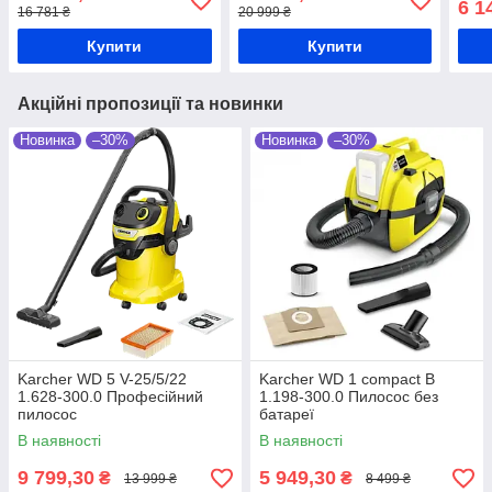
6 1
16 781 ₴
20 999 ₴
Купити
Купити
Акційні пропозиції та новинки
Новинка
–30%
Новинка
–30%
Karcher WD 5 V-25/5/22
Karcher WD 1 compact B
1.628-300.0 Професійний
1.198-300.0 Пилосос без
пилосос
батареї
В наявності
В наявності
9 799,30
5 949,30
₴
₴
13 999 ₴
8 499 ₴