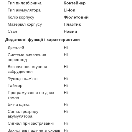
Тип пилозбірника
Контейнер
Тип акумулятора
Li-Ion
Колір корпусу
Фіолетовий
Матеріал корпусу
Пластик
Стан
Новий
Додаткові функції і характеристики
Дисплей
Ні
Система виявлення
Ні
перешкод
Визначення ступеня
Ні
забруднення
Функція пам'яті
Ні
Таймер
Ні
Програмування по днях
Ні
тижня
Бічна щітка
Ні
Сигнал розряду
Ні
акумулятора
Сигнал при застряванні
Ні
Захист від падіння зі сходів
Ні