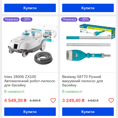
Купити
Купити
Новинка
–30%
Новинка
–30%
Intex 28006 ZX100
Bestway 58770 Ручний
Автоматичний робот-пилосос
вакуумний пилосос для
для басейну
басейну
В наявності
В наявності
4 549,30
3 249,40
₴
₴
6 499 ₴
4 642 ₴
Купити
Купити