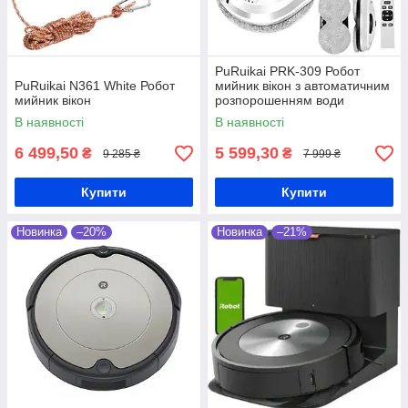
PuRuikai PRK-309 Робот
PuRuikai N361 White Робот
мийник вікон з автоматичним
мийник вікон
розпорошенням води
В наявності
В наявності
6 499,50
5 599,30
₴
₴
9 285 ₴
7 999 ₴
Купити
Купити
Новинка
–20%
Новинка
–21%