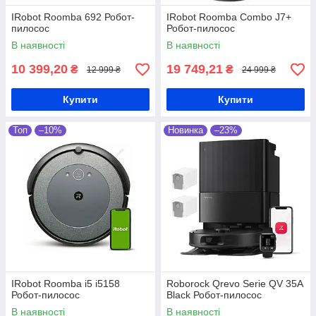
IRobot Roomba 692 Робот-
IRobot Roomba Combo J7+
пилосос
Робот-пилосос
В наявності
В наявності
10 399,20
19 749,21
₴
₴
12 999 ₴
24 999 ₴
Купити
Купити
Топ
–10%
Новинка
–23%
IRobot Roomba i5 i5158
Roborock Qrevo Serie QV 35A
Робот-пилосос
Black Робот-пилосос
В наявності
В наявності