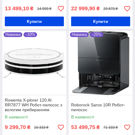
13 499,10
22 999,90
₴
₴
14 999 ₴
29 870 ₴
Купити
Купити
Новинка
–10%
Новинка
–25%
Rowenta X-plorer 120 AI
RR7877 WH Робот-пилосос з
Roborock Saros 10R Робот-
вологим прибиранням
пилосос
В наявності
В наявності
9 299,70
53 499,75
₴
₴
10 333 ₴
71 333 ₴