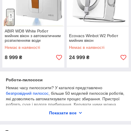
ABIR WD8 White Робот
мийник вікон з автоматичним
Ecovacs Winbot W2 Робот
розпиленням води
мийник вікон
Немає в наявності
Немає в наявності
8 999
24 999
₴
₴
Роботи-пилососи
Немає часу пилососити? У каталозі представлено
безпровідний пилосос
, більше 50 моделей пилососів роботів,
які дозволяють автоматизувати процес збирання. Пристрої
роблять сухе і вологе прибирання. Керувати ними можна
через додаток на смартфоні. Працюють автоматично 2-4
Показати все
години за заздалегідь розробленою карті. Ціна робота
пилососа залежить від функцій, потужності.
Топ-5 роботів-пилососів