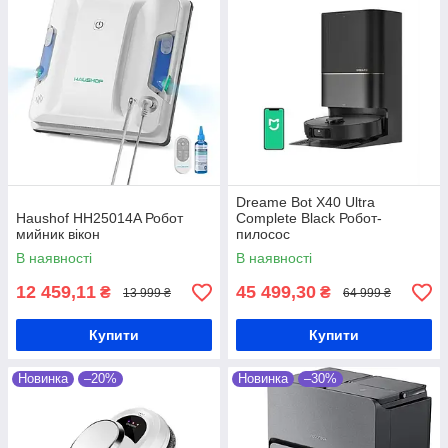
Dreame Bot X40 Ultra
Haushof HH25014A Робот
Complete Black Робот-
мийник вікон
пилосос
В наявності
В наявності
12 459,11
45 499,30
₴
₴
13 999 ₴
64 999 ₴
Купити
Купити
Новинка
–20%
Новинка
–30%