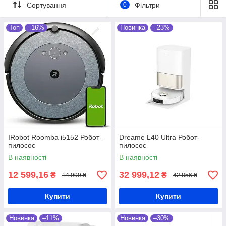
my smart.
Сортування
0
Фільтри
Відправлення техніки здійснюється
Топ
–16%
Новинка
–23%
щодня в усі міста країни Новою поштою.
Перейти до вибору!
➞
IRobot Roomba i5152 Робот-
Dreame L40 Ultra Робот-
пилосос
пилосос
В наявності
В наявності
12 599,16
32 999,12
₴
₴
14 999 ₴
42 856 ₴
Купити
Купити
Новинка
–11%
Новинка
–30%