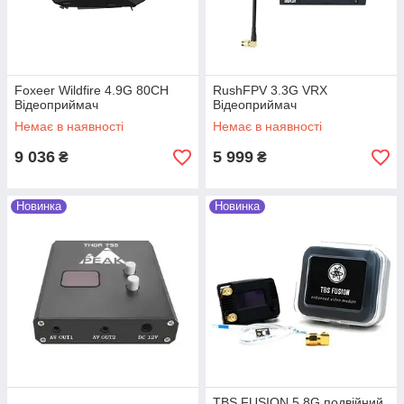
Foxeer Wildfire 4.9G 80CH
RushFPV 3.3G VRX
Відеоприймач
Відеоприймач
Немає в наявності
Немає в наявності
9 036
5 999
₴
₴
Новинка
Новинка
TBS FUSION 5.8G подвійний