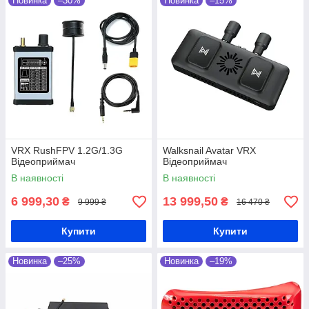
Новинка
–30%
Новинка
–15%
VRX RushFPV 1.2G/1.3G
Walksnail Avatar VRX
Відеоприймач
Відеоприймач
В наявності
В наявності
6 999,30
13 999,50
₴
₴
9 999 ₴
16 470 ₴
Купити
Купити
Новинка
–25%
Новинка
–19%