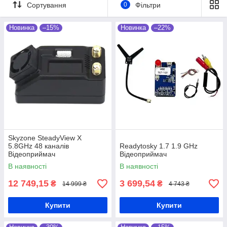
Сортування
0
Фільтри
Перейти до вибору!
Новинка
–15%
Новинка
–22%
Skyzone SteadyView X
5.8GHz 48 каналів
Readytosky 1.7 1.9 GHz
Відеоприймач
Відеоприймач
В наявності
В наявності
12 749,15
3 699,54
₴
₴
14 999 ₴
4 743 ₴
Купити
Купити