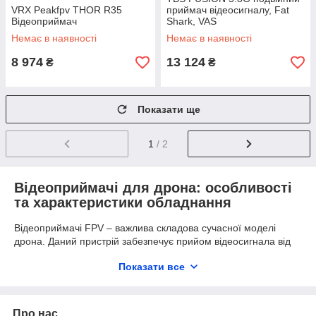
VRX Peakfpv THOR R35
приймач відеосигналу, Fat
Відеоприймач
Shark, VAS
Немає в наявності
Немає в наявності
8 974
13 124
₴
₴
Показати ще
1
/ 2
Відеоприймачі для дрона: особливості
та характеристики обладнання
Відеоприймачі FPV – важлива складова сучасної моделі
дрона. Даний пристрій забезпечує прийом відеосигнала від
камери дрона та його передачу на монітор/окуляри
Показати все
оператора для перегляду «картинки» в режимі реального
часу. Це дозволяє пілоту моніторити ситуацію та забезпечити
ефективне, точне управління апаратом і кращу орієнтацію на
місцевості. З таким обладнанням аерозйомка та
Про нас