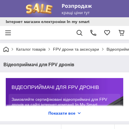
Інтернет магазин електроніки In my smart
Каталог товарів
FPV дрони та аксесуари
Відеоприйм
Відеоприймачі для FPV дронів
ВІДЕОПРИЙМАЧІ ДЛЯ FPV ДРОНІВ
Замовляйте сертифіковані відеоприймачі для FPV
дронів на сайті інтернет-компанії In My Smart
Показати все
за оптимальним співвідношенням ціна/
якість просто зараз.