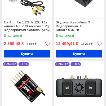
1.2-1.3 ГГц 1.2GHz 12CH 12
Skyzone SteadyView X
каналів RX VRX receiver 1.2g
Відеоприймач 48
Відеоприймач з автопошуком
каналів 5.0GHz
В наявності
В наявності
2 859,48
12 499,41
₴
₴
3 666 ₴
16 233 ₴
Купити
Купити
Новинка
–17%
Новинка
–20%