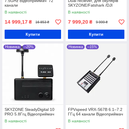
7.5GHz Відеоприймач 72
Dual reciever, для окулярів
канали
SKYZONE/Fatshark /DJI
Відеоприймач
В наявності
В наявності
14 999,17
7 999,20
₴
₴
16 853 ₴
9 999 ₴
Купити
Купити
Новинка
–20%
Новинка
–15%
SKYZONE SteadyDigital 10
FPVspeed VRX-S67B 6.1–7.2
PRO 5.8Ггц Відеоприймач
ГГц 64 канали Відеоприймач
В наявності
В наявності