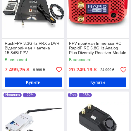
RushFPV 3.3GHz VRX з DVR
FPV приймач ImmersionRC
Відеоприймач + антена
RapidFIRE 5.8GHz Analog
15.8dBi FPV
Plus Diversity Receiver Module
для FPV окулярів FatShark /
В наявності
В наявності
Orqa
7 499,25
20 249,19
₴
₴
9 999 ₴
24 999 ₴
Купити
Купити
Новинка
–22%
Топ
–23%