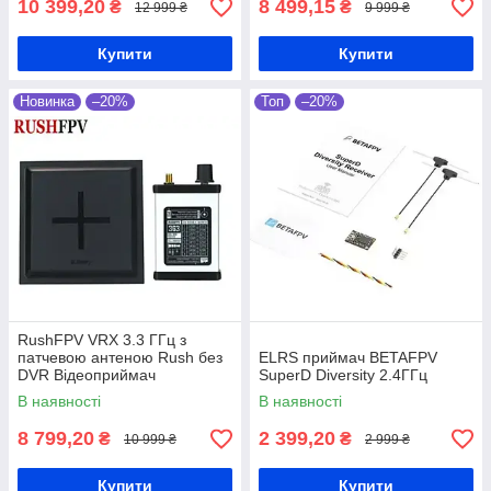
10 399,20
8 499,15
₴
₴
12 999 ₴
9 999 ₴
Купити
Купити
Новинка
–20%
Топ
–20%
RushFPV VRX 3.3 ГГц з
патчевою антеною Rush без
ELRS приймач BETAFPV
DVR Відеоприймач
SuperD Diversity 2.4ГГц
В наявності
В наявності
8 799,20
2 399,20
₴
₴
10 999 ₴
2 999 ₴
Купити
Купити