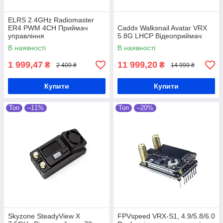
ELRS 2.4GHz Radiomaster
ER4 PWM 4CH Приймач
Caddx Walksnail Avatar VRX
управління
5.8G LHCP Відеоприймач
В наявності
В наявності
1 999,47
11 999,20
₴
₴
2 409 ₴
14 999 ₴
Купити
Купити
Топ
–11%
Топ
–20%
Skyzone SteadyView X
FPVspeed VRX-S1, 4.9/5.8/6.0