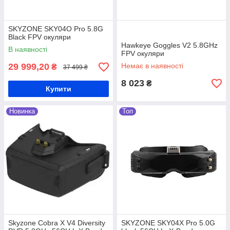
0
6
Можливості для розваг і спорту
FPV окуляри відкривають нові
SKYZONE SKY04O Pro 5.8G
можливості для розваг і спортивних
Black FPV окуляри
змагань, таких як перегони дронів. Вони
Hawkeye Goggles V2 5.8GHz
В наявності
досить популярні серед пілотів дронів, а
FPV окуляри
також серед людей, які цікавляться
29 999,20
Немає в наявності
₴
37 499 ₴
технологіями та захоплюються
польотами.
8 023
₴
Купити
Новинка
Топ
Є питання? Телефонуйте!
Купити FPV окуляри в In My
Smart - вигідно
Skyzone Cobra X V4 Diversity
SKYZONE SKY04X Pro 5.0G