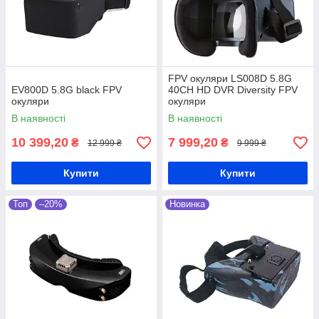
для глядачів.
0
5
FPV окуляри LS008D 5.8G
EV800D 5.8G black FPV
40CH HD DVR Diversity FPV
0
5
окуляри
окуляри
Зручність у використанні
В наявності
В наявності
Завдяки досконалому продуманному
10 399,20
7 999,20
₴
₴
12 999 ₴
9 999 ₴
дизайну, пристрій ідеально лягає на
контури обличчя та голови. При його
Купити
Купити
використанні не відчувається ні
найменшого дискомфорту. Він не
заважає під час керування
Топ
–20%
Новинка
безпілотником.
0
6