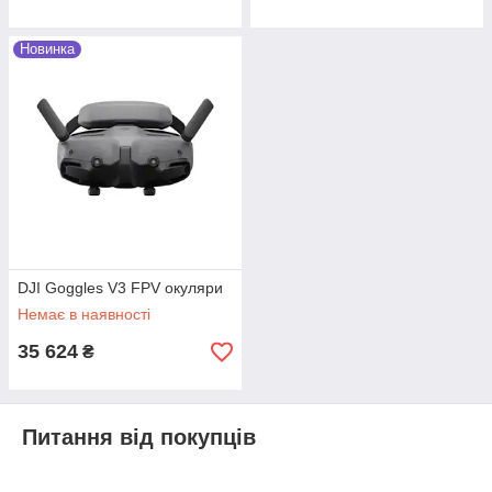
Вашого дрона, а ще легше його замовити.
Всі товари розібрані по категоріях. Завдяки
фільтру є можливість швидко підібрати
Новинка
пристрій за необхідними параметрами або
виробнику.
Якісний сервіс
DJI Goggles V3 FPV окуляри
Співробітники компанії обробляють
Немає в наявності
замовлення одразу після надходження
заявки. І якнайшвидше відправляють товар
35 624
₴
зручним для клієнта способом у будь-який
куточок України. Наші продавці на зв’язку 7
днів на тиждень з 8.00 до 20.00.завжди
нададуть профільну консультацію та
Питання від покупців
відповіді на запитання клієнтів.