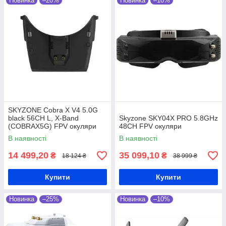
Новинка
–20%
Новинка
–10%
він перебуває безпосередньо в кабіні
пристрою.
0
2
0
2
Кращий контроль і точність
SKYZONE Cobra X V4 5.0G
Високотехнологічні аксесуари
black 56CH L, X-Band
Skyzone SKY04X PRO 5.8GHz
дозволяють отримувати більш точну і
(COBRAX5G) FPV окуляри
48CH FPV окуляри
чітку картину, що допомагає забезпечити
В наявності
В наявності
кращий контроль над дроном, особливо
в умовах високої швидкості або
14 499,20
35 099,10
₴
₴
18 124 ₴
38 999 ₴
важкодоступних місцевостях.
Купити
Купити
0
3
Новинка
–25%
Новинка
–10%