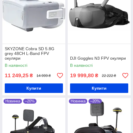
0
3
Відсутність відволікань
Окуляри FPV дозволяють зануритися у
досвід польоту, не відволікаючись на
зовнішні подразники. Вам не потрібно
дивитися на літальний пристрій, оскільки
ви бачите все через об'єктив камери
SKYZONE Cobra SD 5.8G
grey 48CH L-Band FPV
окуляри
DJI Goggles N3 FPV окуляри
0
4
В наявності
В наявності
11 249,25
19 999,80
₴
₴
14 999 ₴
22 222 ₴
0
4
Поглиблене навчання і
Купити
Купити
тренування
Прилади дозволяють операторам
Новинка
–20%
Новинка
–20%
поглибити свої навички, тренуючись в
різних умовах і обставинах. Вони можуть
використовуватися для тренування в
перегонах, виконання трюків.Створюють
захопливий досвід як для пілотів, так і