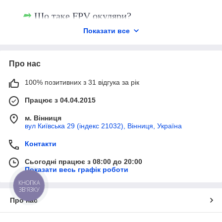
Що таке FPV окуляри?
Показати все
Як налаштувати FPV окуляри перед
польотом?
Великий вибір
Про нас
Як підтримувати FPV окуляри в
гарному стані?
В асортименті нашого магазину –
100% позитивних з 31 відгука за рік
оригінальні аксесуари всесвітньо відомих
Які інші аксесуари можуть
брендів, а також китайських виробників, які
Працює з 04.04.2015
підвищити ефективність FPV
швидко набирають популярність.
окулярів?
Представлені зразки для
м. Вінниця
вул Київська 29 (індекс 21032), Вінниця, Україна
найрізноманітніших моделей дронів.
Сторінки в каталозі постійно оновлюються.
Контакти
Лише актуальна інформація.
Сьогодні працює з 08:00 до 20:00
Показати весь графік роботи
КНОПКА
ЗВ'ЯЗКУ
Що кажуть покупці нашого
Про нас
магазину?