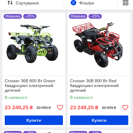
Сортування
0
Фільтри
Замовляйте в інтернет-магазині In my
smart з гарантією від виробника 1 рік та
Новинка
–25%
відправкою за 1 день.
Новинка
–25%
Перейти в каталог!
➞
Crosser 36В 800 Вт Green
Crosser 36В 800 Вт Red
Квадроцикл електричний
Квадроцикл електричний
дитячий
дитячий
В наявності
В наявності
23 249,25
23 249,25
₴
₴
30 999 ₴
30 999 ₴
Купити
Купити