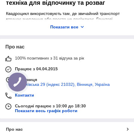
техніка для відпочинку та розваг
Квадроцикл використовують там, де звичайний транспорт
втрачає зчеплення або просто не проїжджає. Грунтові
дороги, пісок, лісові стежки – для нього це звичайні умови, а
Показати все
не проблема. За рахунок чотирьох коліс та стійкої конструкції
він тримається на поверхні впевнено і не буксує під час руху.
Купить квадроцикл ми радимо, коли хочеться вільно їздити за
Про нас
межами міста. Можна спокійно вибрати маршрут без
прив'язки до асфальту. Це зручно для виїздів на природу,
100% позитивних з 31 відгука за рік
поїздок пересіченою місцевістю або просто активного
відпочинку.
Працює з 04.04.2015
В управлінні все зрозуміло. Основні дії – це газ, гальма та
м. Вінниця
поворот керма. Вже після короткої практики стає зрозуміло,
вул Київська 29 (індекс 21032), Вінниця, Україна
як реагує техніка і як її контролювати в різних умовах.
Якщо порівнювати з міським транспортом, таким як
Контакти
електросамокати
, різниця помітна одразу. Самокат зручний
на асфальті, а квадроцикл дає більше свободи у маршрутах
Сьогодні працює з 10:00 до 18:30
Показати весь графік роботи
по бездоріжжю.
Як вибрати квадроцикл: дитячий чи
дорослий, бензиновий чи електро
Про нас