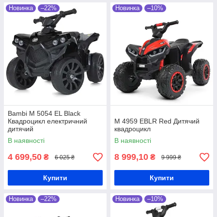
Новинка
–22%
Новинка
–10%
Bambi M 5054 EL Black
Квадроцикл електричний
M 4959 EBLR Red Дитячий
дитячий
квадроцикл
В наявності
В наявності
4 699,50
8 999,10
₴
₴
6 025 ₴
9 999 ₴
Купити
Купити
Новинка
–22%
Новинка
–10%