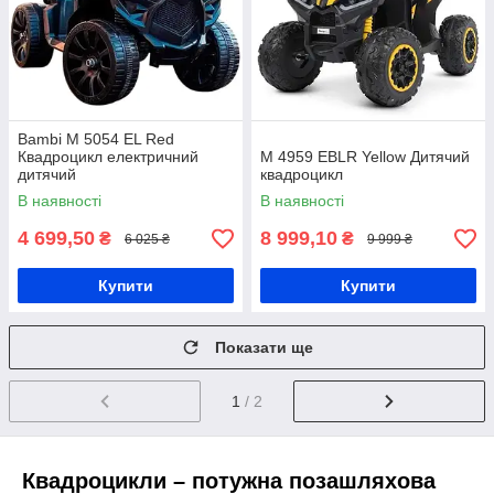
Bambi M 5054 EL Red
Квадроцикл електричний
M 4959 EBLR Yellow Дитячий
дитячий
квадроцикл
В наявності
В наявності
4 699,50
8 999,10
₴
₴
6 025 ₴
9 999 ₴
Купити
Купити
Показати ще
1
/ 2
Квадроцикли – потужна позашляхова