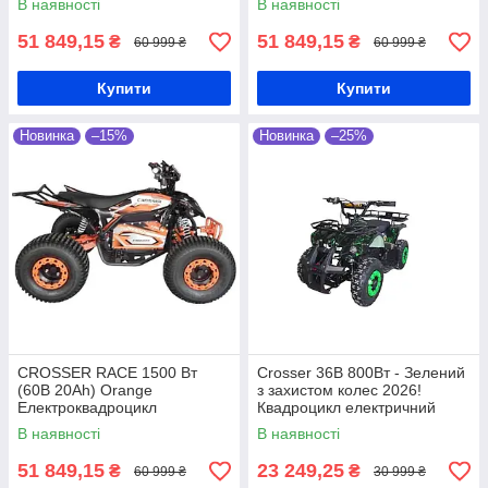
В наявності
В наявності
51 849,15
51 849,15
₴
₴
60 999 ₴
60 999 ₴
Купити
Купити
Новинка
–15%
Новинка
–25%
CROSSER RACE 1500 Вт
Crosser 36В 800Вт - Зелений
(60В 20Ah) Orange
з захистом колес 2026!
Електроквадроцикл
Квадроцикл електричний
дитячий
В наявності
В наявності
51 849,15
23 249,25
₴
₴
60 999 ₴
30 999 ₴