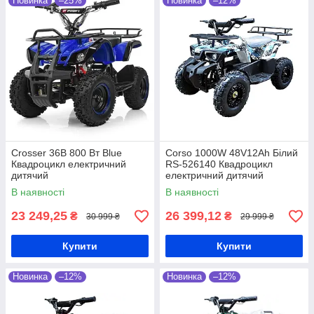
Новинка
–25%
Новинка
–12%
Crosser 36В 800 Вт Blue
Corso 1000W 48V12Ah Білий
Квадроцикл електричний
RS-526140 Квадроцикл
дитячий
електричний дитячий
В наявності
В наявності
23 249,25
26 399,12
₴
₴
30 999 ₴
29 999 ₴
Купити
Купити
Новинка
–12%
Новинка
–12%