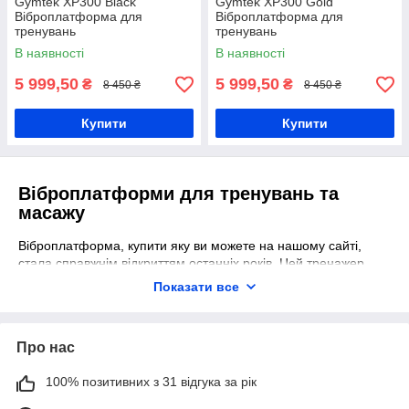
Gymtek XP300 Black
Gymtek XP300 Gold
Віброплатформа для
Віброплатформа для
тренувань
тренувань
В наявності
В наявності
5 999,50
5 999,50
₴
₴
8 450 ₴
8 450 ₴
Купити
Купити
Віброплатформи для тренувань та
масажу
Віброплатформа, купити яку ви можете на нашому сайті,
стала справжнім відкриттям останніх років. Цей тренажер
підкорив серця тисяч спортсменів у всьому світі. Причина
Показати все
криється у його багатофункціональності.
Віброплатформа працює одразу у кількох напрямках. Серед
них:
Про нас
Тренування.
Віброплатформа з пультом дозволяє ефективно
100% позитивних з 31 відгука за рік
спалювати жир та підтримувати тонус м’язів.