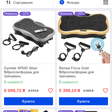
домашніх умовах.
Сортування
0
Фільтри
Обирайте тренажер на сайті чи разом з
Новинка
–22%
Новинка
–10%
нашими менеджерами — ми працюємо
без вихідних!
Перейти у каталог!
➞
Gymtek XP500 Silver
Renew Force Gold
Віброплатформа для
Віброплатформа для
тренувань
тренувань
В наявності
В наявності
6 999,72
5 399,10
₴
₴
8 974 ₴
5 999 ₴
Купити
Купити