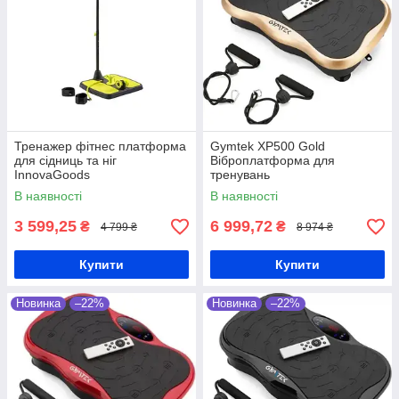
Тренажер фітнес платформа
Gymtek XP500 Gold
для сідниць та ніг
Віброплатформа для
InnovaGoods
тренувань
В наявності
В наявності
3 599,25
6 999,72
₴
₴
4 799 ₴
8 974 ₴
Купити
Купити
Новинка
–22%
Новинка
–22%