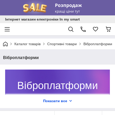
Інтернет магазин електроніки In my smart
Каталог товарів
Спортивні товари
Віброплатформи
Віброплатформи
Віброплатформи
Віброплатформа з еспандерами
Показати все
від In My Smart — ваш помічник у
підтримці ідеальної форми у