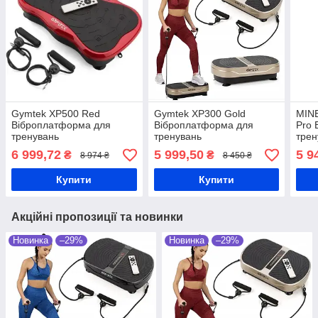
Gymtek XP500 Red
Gymtek XP300 Gold
MINE
Віброплатформа для
Віброплатформа для
Pro 
тренувань
тренувань
трен
6 999,72
5 999,50
5 9
₴
₴
8 974 ₴
8 450 ₴
Купити
Купити
Акційні пропозиції та новинки
Новинка
–29%
Новинка
–29%