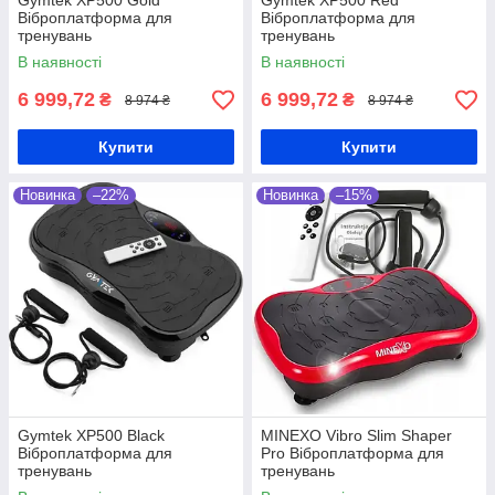
Gymtek XP500 Gold
Gymtek XP500 Red
Віброплатформа для
Віброплатформа для
тренувань
тренувань
В наявності
В наявності
6 999,72
6 999,72
₴
₴
8 974 ₴
8 974 ₴
Купити
Купити
Новинка
–22%
Новинка
–15%
Gymtek XP500 Black
MINEXO Vibro Slim Shaper
Віброплатформа для
Pro Віброплатформа для
тренувань
тренувань