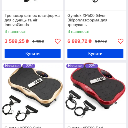
Тренажер фітнес платформа
Gymtek XP500 Silver
для сідниць та ніг
Віброплатформа для
InnovaGoods
тренувань
В наявності
В наявності
3 599,25
6 999,72
₴
₴
4 799 ₴
8 974 ₴
Купити
Купити
Новинка
–22%
Новинка
–22%