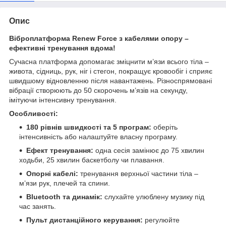
Опис
Віброплатформа Renew Force з кабелями опору –
ефективні тренування вдома!
Сучасна платформа допомагає зміцнити м’язи всього тіла –
живота, сідниць, рук, ніг і стегон, покращує кровообіг і сприяє
швидшому відновленню після навантажень. Різноспрямовані
вібрації створюють до 50 скорочень м’язів на секунду,
імітуючи інтенсивну тренування.
Особливості:
180 рівнів швидкості та 5 програм:
оберіть
інтенсивність або налаштуйте власну програму.
Ефект тренування:
одна сесія замінює до 75 хвилин
ходьби, 25 хвилин баскетболу чи плавання.
Опорні кабелі:
тренування верхньої частини тіла –
м’язи рук, плечей та спини.
Bluetooth та динамік:
слухайте улюблену музику під
час занять.
Пульт дистанційного керування:
регулюйте