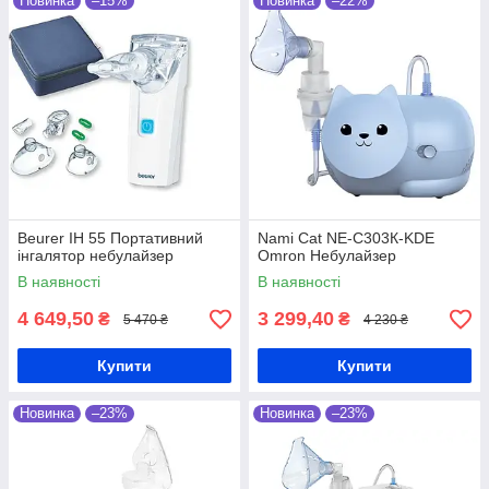
Новинка
–15%
Новинка
–22%
Beurer IH 55 Портативний
Nami Cat NE-C303К-KDE
інгалятор небулайзер
Omron Небулайзер
В наявності
В наявності
4 649,50
3 299,40
₴
₴
5 470 ₴
4 230 ₴
Купити
Купити
Новинка
–23%
Новинка
–23%