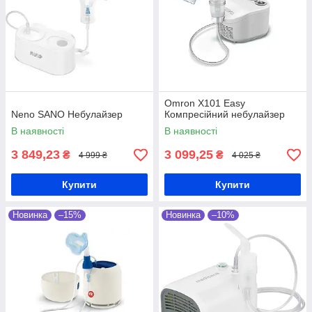
Omron X101 Easy
Neno SANO Небулайзер
Компресійний небулайзер
В наявності
В наявності
3 849,23
3 099,25
₴
₴
4 999 ₴
4 025 ₴
Купити
Купити
Новинка
–15%
Новинка
–10%