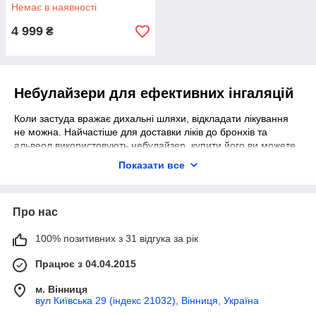
Немає в наявності
4 999
₴
Небулайзери для ефективних інгаляцій
Коли застуда вражає дихальні шляхи, відкладати лікування
не можна. Найчастіше для доставки ліків до бронхів та
альвеол використовують небулайзер, купити його ви можете
у нашому магазині.
Показати все
Як небулайзер для дітей найчастіше використовують
ультразвукові моделі. Для підлітків та дорослих чудово підійде
інгалятор компресорний. Як працює кожен з пристроїв?
Про нас
Розповідаємо далі.
Компресорні та ультразвукові небулайзери
100% позитивних з 31 відгука за рік
Обидва типи небулайзерів працюють за схожим принципом.
Працює з 04.04.2015
Вони перетворюють ліки на аерозоль, однак використовують
для цього різні технології. Давайте розбиратися.
м. Вінниця
вул Київська 29 (індекс 21032), Вінниця, Україна
Роботу компресорних девайсів забезпечує компресор. Він