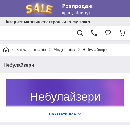
Інтернет магазин електроніки In my smart
Каталог товарів
Медтехніка
Небулайзери
Небулайзери
Небулайзери
Портативні небулайзери для дітей
Показати все
та дорослих зі знижкою до 25% від
In My Smart — замовляйте на