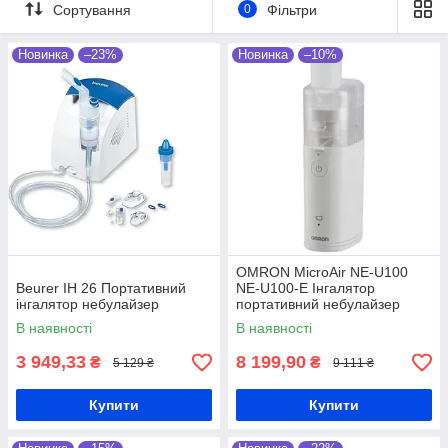
сайті, у месенджерах чи
Сортування
0
Фільтри
телефоном.
Новинка
–23%
Новинка
–10%
Тільки перевірені бренди. Гарантія 6-12
місяців. Швидка відправка.
Перейти у каталог!
➞
OMRON MicroAir NE-U100
Beurer IH 26 Портативний
NE-U100-Е Інгалятор
інгалятор небулайзер
портативний небулайзер
В наявності
В наявності
3 949,33
8 199,90
₴
₴
5 129 ₴
9 111 ₴
Купити
Купити