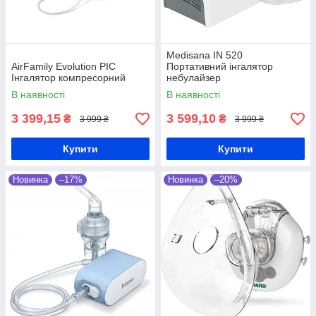
Medisana IN 520
AirFamily Evolution PIC
Портативний інгалятор
Інгалятор компресорний
небулайзер
В наявності
В наявності
3 399,15
3 599,10
₴
₴
3 999 ₴
3 999 ₴
Купити
Купити
Новинка
–17%
Новинка
–20%