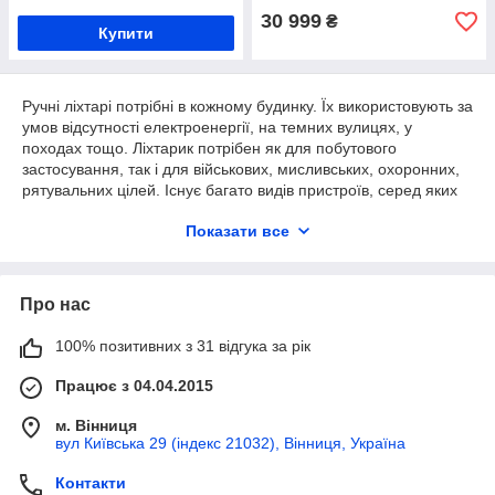
30 999
₴
Купити
Ручні ліхтарі потрібні в кожному будинку. Їх використовують за
умов відсутності електроенергії, на темних вулицях, у
походах тощо. Ліхтарик потрібен як для побутового
застосування, так і для військових, мисливських, охоронних,
рятувальних цілей. Існує багато видів пристроїв, серед яких
необхідно
вибрати ліхтарь
, який добре світитиме і довго
Показати все
служитиме своєму господареві.
Який купити ліхтар ручний: основні
види ліхтариків
Про нас
● Універсальний. Це звичайний ліхтарик для
100% позитивних з 31 відгука за рік
повсякденного використання у побуті. Він має найдоступнішу
вартість і може бути джерелом світла у будинку, при
Працює з 04.04.2015
відключенні електрики, на прогулянках у темний час доби.
Звичайні ліхтарики можуть працювати в одному режимі або
м. Вінниця
перемикатися на кілька позицій, які відрізняються яскравістю
вул Київська 29 (індекс 21032), Вінниця, Україна
світла;
● Туристичний. Ручний ліхтар для туризму відрізняється
Контакти