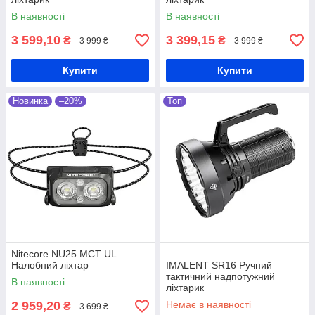
В наявності
В наявності
3 599,10
3 399,15
₴
₴
3 999 ₴
3 999 ₴
Купити
Купити
Новинка
–20%
Топ
Nitecore NU25 MCT UL
Налобний ліхтар
IMALENT SR16 Ручний
тактичний надпотужний
В наявності
ліхтарик
2 959,20
Немає в наявності
₴
3 699 ₴