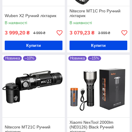
Nitecore MT1C Pro Ручний
Wuben X2 Ручний ліхтарик
ліхтарик
В наявності
В наявності
3 999,20
3 079,23
₴
₴
4 999 ₴
3 999 ₴
Купити
Купити
Новинка
–10%
Новинка
–15%
Xiaomi NexTool 2000lm
Nitecore MT21C Ручний
(NE0126) Black Ручний
ліхтарик
ліхтарик