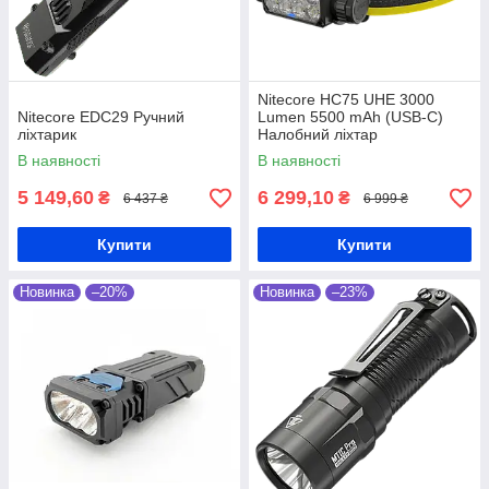
Nitecore HC75 UHE 3000
Nitecore EDC29 Ручний
Lumen 5500 mAh (USB-C)
ліхтарик
Налобний ліхтар
В наявності
В наявності
5 149,60
6 299,10
₴
₴
6 437 ₴
6 999 ₴
Купити
Купити
Новинка
–20%
Новинка
–23%