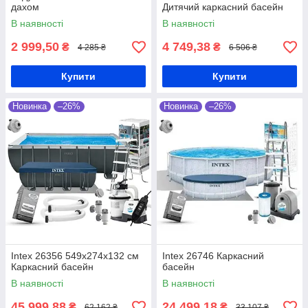
дахом
Дитячий каркасний басейн
В наявності
В наявності
2 999,50
4 749,38
₴
₴
4 285 ₴
6 506 ₴
Купити
Купити
Новинка
–26%
Новинка
–26%
Intex 26356 549х274х132 см
Intex 26746 Каркасний
Каркасний басейн
басейн
В наявності
В наявності
45 999,88
24 499,18
₴
₴
62 162 ₴
33 107 ₴