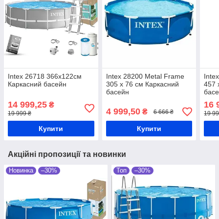
Intex 26718 366х122см
Intex 28200 Metal Frame
Inte
Каркасний басейн
305 х 76 см Каркасний
457 
басейн
бас
14 999,25
16 
₴
4 999,50
₴
6 666 ₴
19 999 ₴
19 99
Купити
Купити
Акційні пропозиції та новинки
Новинка
–30%
Топ
–30%