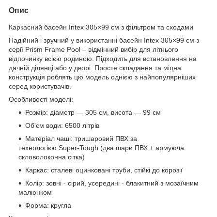
Опис
Каркасний басейн Intex 305×99 см з фільтром та сходами
Надійний і зручний у використанні басейн Intex 305×99 см з
серії Prism Frame Pool – відмінний вибір для літнього
відпочинку всією родиною. Підходить для встановлення на
дачній ділянці або у дворі. Просте складання та міцна
конструкція роблять цю модель однією з найпопулярніших
серед користувачів.
Особливості моделі:
Розмір: діаметр — 305 см, висота — 99 см
Об'єм води: 6500 літрів
Матеріал чаші: тришаровий ПВХ за
технологією Super-Tough (два шари ПВХ + армуюча
скловолоконна сітка)
Каркас: сталеві оцинковані труби, стійкі до корозії
Колір: зовні - сірий, усередині - блакитний з мозаїчним
малюнком
Форма: кругла