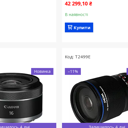
42 299,10 ₴
В наявності
Купити
T2499E
Новинка
–11%
ишилось 4 дні
Залишилось 4 дні