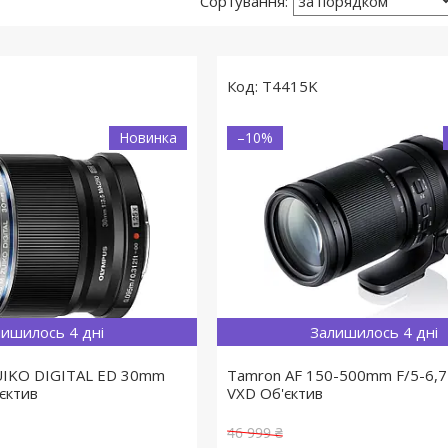
T4415K
Новинка
–10%
ишилось 4 дні
Залишилось 4 дні
IKO DIGITAL ED 30mm
Tamron AF 150-500mm F/5-6,7 D
'єктив
VXD Об'єктив
46 999 ₴