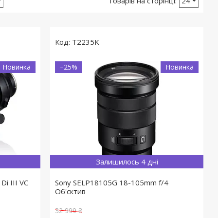
T2235K
Новинка
–25%
Новинка
Залишилось 4 дні
i III VC
Sony SELP18105G 18-105mm f/4
Об'єктив
32 999 ₴