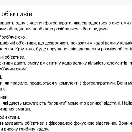
 об’єктивів
ивають одну з частин фотоапарата, яка складається з системи лі
ям обладнання необхідно розібратися з його видами.
“риб’яче око”.
ифічні об’єктиви, що дозволяють показати у кадрі велику кількі
лення. Крім того, буде порушене співвідношення розміру об’єкті
і об’єктиви.
єктиви дають змогу вмістити у кадр велику кількість елементів,
иб’ячим оком”.
.
иви, як правило, продаються у комплекті з фотоапаратами. Вони
ців.
иви.
, які дають можливість “зловити” момент з великої відстані. Най
ртивних змагань.
об’єктиви.
 називають об’єктиви з фіксованою фокусною відстанню. Вони ч
и високу глибину кадру.