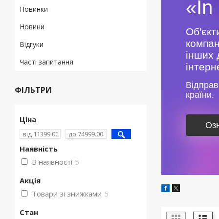
«In
Новинки
Новини
Об'єкт
компан
Відгуки
інших 
Часті запитання
інтерн
Відправ
ФІЛЬТРИ
країни.
Ціна
Оз
Наявність
В наявності
5
Акція
Товари зі знижками
5
Стан