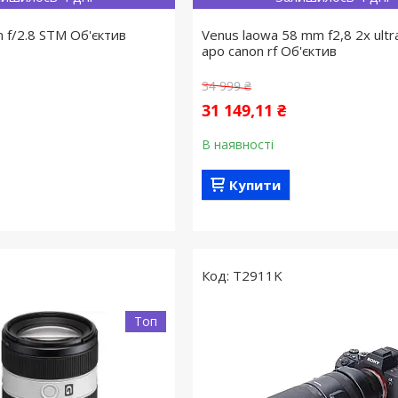
 f/2.8 STM Об'єктив
Venus laowa 58 mm f2,8 2x ultr
apo canon rf Об'єктив
34 999 ₴
31 149,11 ₴
В наявності
Купити
T2911K
Топ