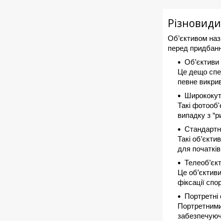
Різновиди
Об’єктивом наз
перед придбанн
Об’єктиви 
Це дещо спец
певне викрив
Ширококутн
Такі фотооб'
випадку з “р
Стандартні
Такі об’єкт
для початків
Телеоб’єкт
Це об’єктиви
фіксації спо
Портретні 
Портретними
забезпечуюч