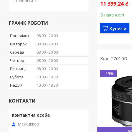
Японія
3
11 399,24 ₴
В наявності
ГРАФІК РОБОТИ
Купити
Понеділок
08:00
20:00
Вівторок
08:00
20:00
Середа
08:00
20:00
T7615D
Четвер
08:00
20:00
Пʼятниця
08:00
20:00
–19%
Субота
10:00
18:30
Неділя
10:00
18:30
КОНТАКТИ
Менеджер
Зал