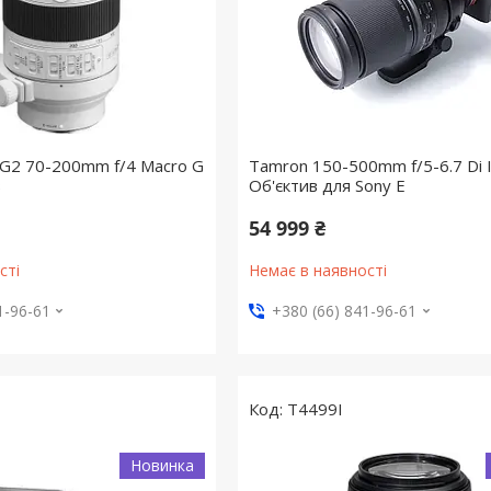
G2 70-200mm f/4 Macro G
Tamron 150-500mm f/5-6.7 Di I
в
Об'єктив для Sony E
54 999 ₴
сті
Немає в наявності
1-96-61
+380 (66) 841-96-61
T4499I
Новинка