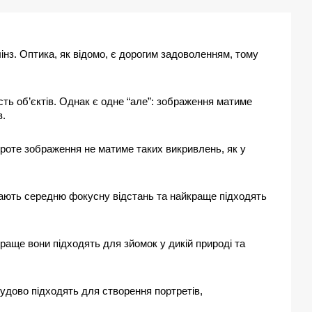
нз. Оптика, як відомо, є дорогим задоволенням, тому
сть об’єктів. Однак є одне “але”: зображення матиме
в.
 проте зображення не матиме таких викривлень, як у
 мають середню фокусну відстань та найкраще підходять
краще вони підходять для зйомок у дикій природі та
удово підходять для створення портретів,