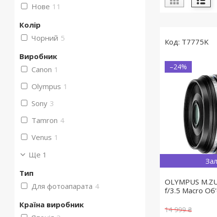
Нове
11
Колір
Чорний
5
T7775K
Виробник
–24%
Canon
1
Olympus
1
Sony
3
Tamron
4
Venus
1
Ще 1
Зал
Тип
OLYMPUS M.ZU
Для фотоапарата
4
f/3.5 Macro Об
Країна виробник
14 999 ₴