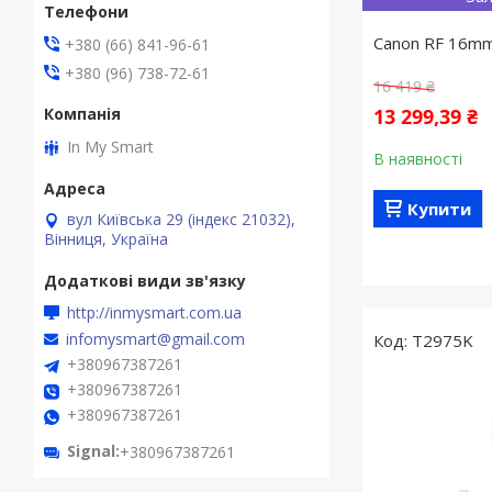
Canon RF 16mm
+380 (66) 841-96-61
+380 (96) 738-72-61
16 419 ₴
13 299,39 ₴
In My Smart
В наявності
Купити
вул Київська 29 (індекс 21032),
Вінниця, Україна
http://inmysmart.com.ua
infomysmart@gmail.com
T2975K
+380967387261
+380967387261
+380967387261
Signal
+380967387261