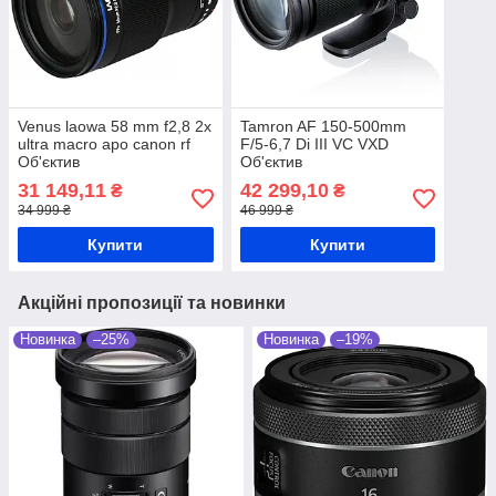
Venus laowa 58 mm f2,8 2x
Tamron AF 150-500mm
ultra macro apo canon rf
F/5-6,7 Di III VC VXD
Об'єктив
Об'єктив
31 149,11
42 299,10
₴
₴
34 999 ₴
46 999 ₴
Купити
Купити
Акційні пропозиції та новинки
Новинка
–25%
Новинка
–19%