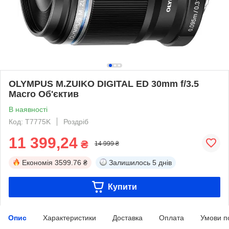
OLYMPUS M.ZUIKO DIGITAL ED 30mm f/3.5
Macro Об'єктив
В наявності
Код: T7775K
Роздріб
11 399,24
₴
14 999 ₴
Економія
3599.76 ₴
Залишилось
5 днів
Купити
Опис
Характеристики
Доставка
Оплата
Умови п