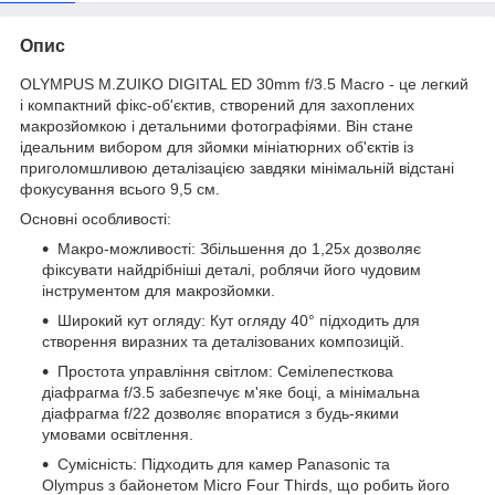
Опис
OLYMPUS M.ZUIKO DIGITAL ED 30mm f/3.5 Macro - це легкий
і компактний фікс-об'єктив, створений для захоплених
макрозйомкою і детальними фотографіями. Він стане
ідеальним вибором для зйомки мініатюрних об'єктів із
приголомшливою деталізацією завдяки мінімальній відстані
фокусування всього 9,5 см.
Основні особливості:
Макро-можливості: Збільшення до 1,25x дозволяє
фіксувати найдрібніші деталі, роблячи його чудовим
інструментом для макрозйомки.
Широкий кут огляду: Кут огляду 40° підходить для
створення виразних та деталізованих композицій.
Простота управління світлом: Семілепесткова
діафрагма f/3.5 забезпечує м'яке боці, а мінімальна
діафрагма f/22 дозволяє впоратися з будь-якими
умовами освітлення.
Сумісність: Підходить для камер Panasonic та
Olympus з байонетом Micro Four Thirds, що робить його