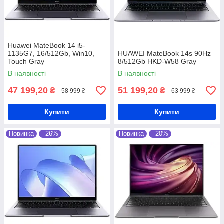
Huawei MateBook 14 i5-
1135G7, 16/512Gb, Win10,
HUAWEI MateBook 14s 90Hz
Touch Gray
8/512Gb HKD-W58 Gray
В наявності
В наявності
47 199,20
51 199,20
₴
₴
58 999 ₴
63 999 ₴
Купити
Купити
Новинка
–26%
Новинка
–20%