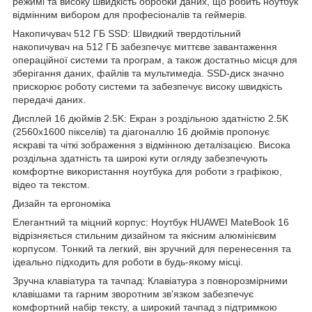
режимі та високу швидкість обробки даних, що робить ноутбук
відмінним вибором для професіоналів та геймерів.
Накопичувач 512 ГБ SSD: Швидкий твердотільний
накопичувач на 512 ГБ забезпечує миттєве завантаження
операційної системи та програм, а також достатньо місця для
зберігання даних, файлів та мультимедіа. SSD-диск значно
прискорює роботу системи та забезпечує високу швидкість
передачі даних.
Дисплей 16 дюймів 2.5K: Екран з роздільною здатністю 2.5K
(2560x1600 пікселів) та діагоналлю 16 дюймів пропонує
яскраві та чіткі зображення з відмінною деталізацією. Висока
роздільна здатність та широкі кути огляду забезпечують
комфортне використання ноутбука для роботи з графікою,
відео та текстом.
Дизайн та ергономіка
Елегантний та міцний корпус: Ноутбук HUAWEI MateBook 16
відрізняється стильним дизайном та якісним алюмінієвим
корпусом. Тонкий та легкий, він зручний для перенесення та
ідеально підходить для роботи в будь-якому місці.
Зручна клавіатура та тачпад: Клавіатура з повнорозмірними
клавішами та гарним зворотним зв'язком забезпечує
комфортний набір тексту, а широкий тачпад з підтримкою