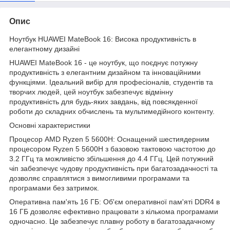
Опис
Ноутбук HUAWEI MateBook 16: Висока продуктивність в
елегантному дизайні
HUAWEI MateBook 16 - це ноутбук, що поєднує потужну
продуктивність з елегантним дизайном та інноваційними
функціями. Ідеальний вибір для професіоналів, студентів та
творчих людей, цей ноутбук забезпечує відмінну
продуктивність для будь-яких завдань, від повсякденної
роботи до складних обчислень та мультимедійного контенту.
Основні характеристики
Процесор AMD Ryzen 5 5600H: Оснащений шестиядерним
процесором Ryzen 5 5600H з базовою тактовою частотою до
3.2 ГГц та можливістю збільшення до 4.4 ГГц. Цей потужний
чіп забезпечує чудову продуктивність при багатозадачності та
дозволяє справлятися з вимогливими програмами та
програмами без затримок.
Оперативна пам'ять 16 ГБ: Об'єм оперативної пам'яті DDR4 в
16 ГБ дозволяє ефективно працювати з кількома програмами
одночасно. Це забезпечує плавну роботу в багатозадачному