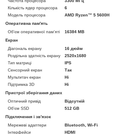
Частота процесора
3300 МГц
Кількість ядер процесора
6
Модель процесора
AMD Ryzen™ 5 5600H
Оперативна пам'ять
Об'єм оперативної пам'яті
16384 MB
Екран
Діагональ екрану
16 дюйм
Роздільна здатність екрану
2520x1680
Тип матриці
IPS
Сенсорний екран
Так
Мультитач екран
Ні
Підтримка 3D
Ні
Пристрої зберігання даних
Оптичний привід
Відсутній
Об'єм SSD
512 GB
Підключення і зв'язок
Мережеві адаптери
Bluetooth, Wi-Fi
Інтерфейси
HDMI