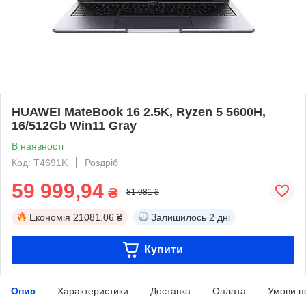
HUAWEI MateBook 16 2.5K, Ryzen 5 5600H,
16/512Gb Win11 Gray
В наявності
Код: T4691K
Роздріб
59 999,94
₴
81 081 ₴
Економія
21081.06 ₴
Залишилось
2 дні
Купити
Опис
Характеристики
Доставка
Оплата
Умови п