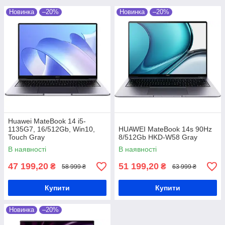
Новинка
–20%
Новинка
–20%
Huawei MateBook 14 i5-
1135G7, 16/512Gb, Win10,
HUAWEI MateBook 14s 90Hz
Touch Gray
8/512Gb HKD-W58 Gray
В наявності
В наявності
47 199,20
51 199,20
₴
₴
58 999 ₴
63 999 ₴
Купити
Купити
Новинка
–20%