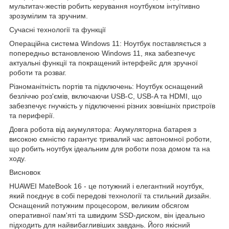
мультитач-жестів робить керування ноутбуком інтуїтивно
зрозумілим та зручним.
Сучасні технології та функції
Операційна система Windows 11: Ноутбук поставляється з
попередньо встановленою Windows 11, яка забезпечує
актуальні функції та покращений інтерфейс для зручної
роботи та розваг.
Різноманітність портів та підключень: Ноутбук оснащений
безліччю роз'ємів, включаючи USB-C, USB-A та HDMI, що
забезпечує гнучкість у підключенні різних зовнішніх пристроїв
та периферії.
Довга робота від акумулятора: Акумуляторна батарея з
високою ємністю гарантує тривалий час автономної роботи,
що робить ноутбук ідеальним для роботи поза домом та на
ходу.
Висновок
HUAWEI MateBook 16 - це потужний і елегантний ноутбук,
який поєднує в собі передові технології та стильний дизайн.
Оснащений потужним процесором, великим обсягом
оперативної пам'яті та швидким SSD-диском, він ідеально
підходить для найвибагливіших завдань. Його якісний