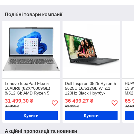
Подібні товари компанії
Lenovo IdeaPad Flex 5
Dell Inspiron 3525 Ryzen 5
HUAW
16ABR8 (82XY0009GE)
5625U 16/512Gb Win11
13,9
8/512 Gb AMD Ryzen 5
120Hz Black Ноутбук
MX25
7530U Ноутбук
31 499,30
36 499,27
65 
₴
₴
37 058 ₴
49 999 ₴
82 49
Купити
Купити
Акційні пропозиції та новинки