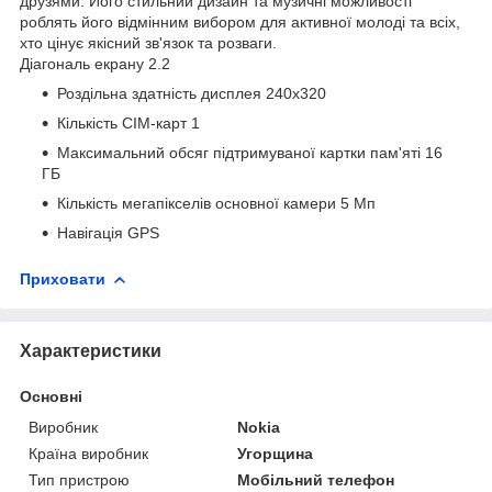
друзями. Його стильний дизайн та музичні можливості
роблять його відмінним вибором для активної молоді та всіх,
хто цінує якісний зв'язок та розваги.
Діагональ екрану 2.2
Роздільна здатність дисплея 240х320
Кількість СІМ-карт 1
Максимальний обсяг підтримуваної картки пам'яті 16
ГБ
Кількість мегапікселів основної камери 5 Мп
Навігація GPS
Приховати
Характеристики
Основні
Виробник
Nokia
Країна виробник
Угорщина
Тип пристрою
Мобільний телефон