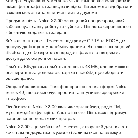
Камера: Вбудована 5-мегапіксельна камера дозволяє робити
якісні фотографії та записувати відео. Ви зможете відобразити
важливі моменти та ділитися ними з друзями.
Продуктивність: Nokia X2-00 оснащений процесором, який
забезпечує плавну роботу та чуйність. Він легко справляється
з безліччю додатків та завдань.
Зв'язок та Інтернет: Телефон підтримує GPRS та EDGE для
доступу до Інтернету та обміну даними. Він також оснащений
Bluetooth для бездротової передачі файлів та підтримує
доступ до електронної пошти.
Пам'ять: Вбудована пам'ять становить 48 МБ, але ви можете
розширити її за допомогою картки microSD, щоб зберігати
більше даних.
Операційна система: Телефон працює на платформі Nokia
Series 40, що забезпечує простий та інтуїтивно зрозумілий
інтерфейс.
Особливості: Nokia X2-00 включає органайзер, радіо FM,
мультимедійні функції та багато іншого. Він також підтримує
встановлення додаткових програм.
Nokia X2-00 - це мобільний телефон, створений для тих, хто
хоче насолоджуватися музикою і залишатися на зв'язку з