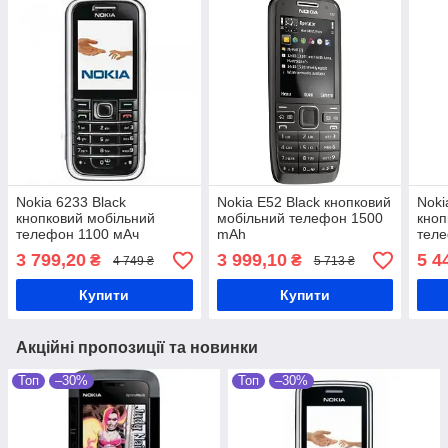
Nokia 6233 Black
Nokia E52 Black кнопковий
Noki
кнопковий мобільний
мобільний телефон 1500
кноп
телефон 1100 мАч
mAh
тел
3 799,20
3 999,10
5 4
₴
₴
4 749 ₴
5 713 ₴
Купити
Купити
Акційні пропозиції та новинки
Топ
–30%
Топ
–30%