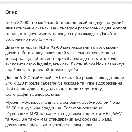
Опис
Nokia X2-00 - це мобільний телефон, який поєднує потужний
звук і стильний дизайн. Цей телефон розроблений для молоді
та всіх, хто цінує музику та соціальну взаємодію. Давайте
розглянемо його ближче:
Дизайн та якість: Nokia X2-00 має яскравий та молодіжний
дизайн. Його корпус виконаний у різноманітних яскравих
кольорах, що робить його привабливим для тих, хто хоче
висловити свою індивідуальність. Якість збірки Nokia гарантує
надійність та тривалий термін служби.
Дисплей: 2,2-дюймовий TFT-дисплей з роздільною здатністю
240 x 320 пікселів забезпечує яскраве та чітке відображення.
Цей екран чудово підходить для перегляду тексту,
фотографій та відеороликів.
Музичні можливості Однією з основних особливостей Nokia
X2-00 є її музична спадщина. Телефон оснащений
вбудованим MP3-плеєром та підтримує формати MP3, WAV
та AAC. Він також має стандартний аудіороз'єм 3,5 мм,
дозволяючи підключати улюблені навушники.