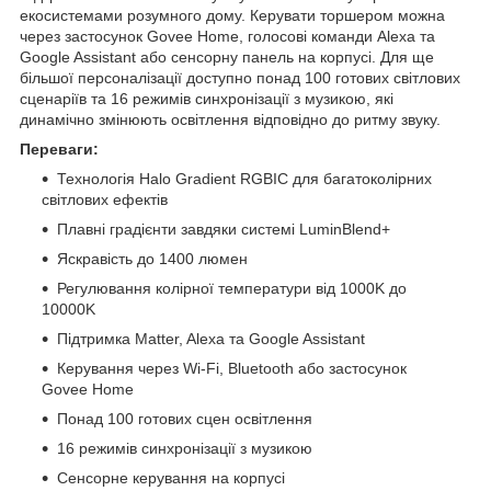
екосистемами розумного дому. Керувати торшером можна
через застосунок Govee Home, голосові команди Alexa та
Google Assistant або сенсорну панель на корпусі. Для ще
більшої персоналізації доступно понад 100 готових світлових
сценаріїв та 16 режимів синхронізації з музикою, які
динамічно змінюють освітлення відповідно до ритму звуку.
Переваги:
Технологія Halo Gradient RGBIC для багатоколірних
світлових ефектів
Плавні градієнти завдяки системі LuminBlend+
Яскравість до 1400 люмен
Регулювання колірної температури від 1000K до
10000K
Підтримка Matter, Alexa та Google Assistant
Керування через Wi-Fi, Bluetooth або застосунок
Govee Home
Понад 100 готових сцен освітлення
16 режимів синхронізації з музикою
Сенсорне керування на корпусі