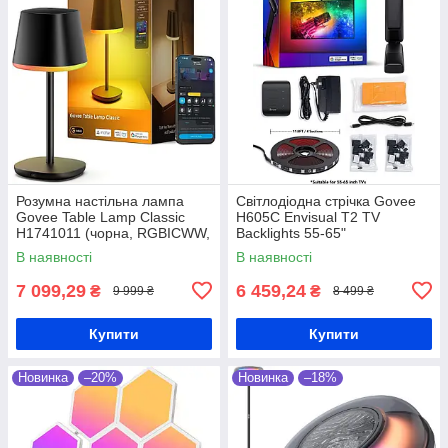
Розумна настільна лампа
Світлодіодна стрічка Govee
Govee Table Lamp Classic
H605C Envisual T2 TV
H1741011 (чорна, RGBICWW,
Backlights 55-65"
500 лм)
В наявності
В наявності
7 099,29
6 459,24
₴
₴
9 999 ₴
8 499 ₴
Купити
Купити
Новинка
–20%
Новинка
–18%