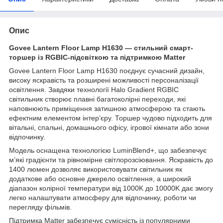
Опис
Govee Lantern Floor Lamp H1630 — стильний смарт-
торшер із RGBIC-підсвіткою та підтримкою Matter
Govee Lantern Floor Lamp H1630 поєднує сучасний дизайн,
високу яскравість та розширені можливості персоналізації
освітлення. Завдяки технології Halo Gradient RGBIC
світильник створює плавні багатоколірні переходи, які
наповнюють приміщення затишною атмосферою та стають
ефектним елементом інтер’єру. Торшер чудово підходить для
вітальні, спальні, домашнього офісу, ігрової кімнати або зони
відпочинку.
Модель оснащена технологією LuminBlend+, що забезпечує
м’які градієнти та рівномірне світлорозсіювання. Яскравість до
1400 люмен дозволяє використовувати світильник як
додаткове або основне джерело освітлення, а широкий
діапазон колірної температури від 1000K до 10000K дає змогу
легко налаштувати атмосферу для відпочинку, роботи чи
перегляду фільмів.
Підтримка Matter забезпечує сумісність із популярними