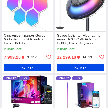
Світлодіодні панелі Govee
Govee Uplighter Floor Lamp
Glide Hexa Light Panels 7
Aurora RGBIC Wi-Fi Matter
Pack (H6061)
H60B0, Black Розумний
торшер
В наявності
В наявності
7 999,20
12 299,18
₴
₴
9 999 ₴
14 999 ₴
Купити
Купити
Новинка
–17%
Новинка
–16%