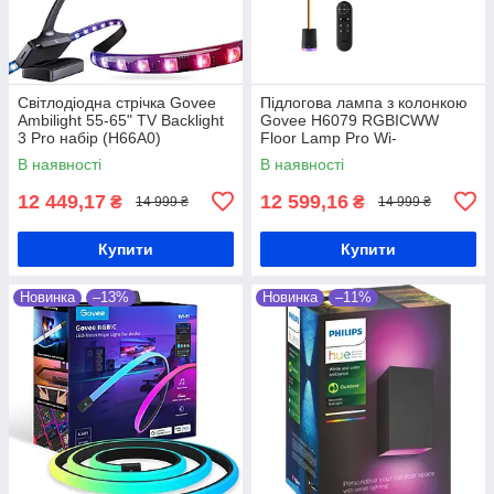
Світлодіодна стрічка Govee
Підлогова лампа з колонкою
Ambilight 55-65" TV Backlight
Govee H6079 RGBICWW
3 Pro набір (H66A0)
Floor Lamp Pro Wi-
Fi/Bluetooth
В наявності
В наявності
12 449,17
12 599,16
₴
₴
14 999 ₴
14 999 ₴
Купити
Купити
Новинка
–13%
Новинка
–11%