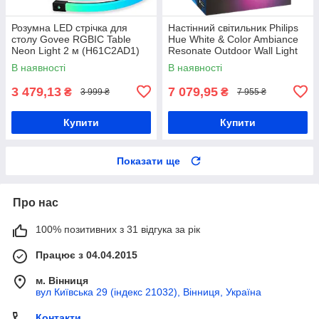
Розумна LED стрічка для
Настінний світильник Philips
столу Govee RGBIC Table
Hue White & Color Ambiance
Neon Light 2 м (H61C2AD1)
Resonate Outdoor Wall Light
Black
В наявності
В наявності
3 479,13
7 079,95
₴
₴
3 999 ₴
7 955 ₴
Купити
Купити
Показати ще
Про нас
100% позитивних з 31 відгука за рік
Працює з 04.04.2015
м. Вінниця
вул Київська 29 (індекс 21032), Вінниця, Україна
Контакти