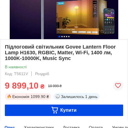
Підлоговий світильник Govee Lantern Floor
Lamp H1630, RGBIC, Matter, Wi-Fi, 1400 лм,
1000K-10000K, Music Sync
В наявності
Код: T5611V
Роздріб
9 899,10
₴
10 999 ₴
Економія
1099.90 ₴
Залишилось
1 день
Купити
Опис
Характеристики
Доставка
Оплата
Умови п