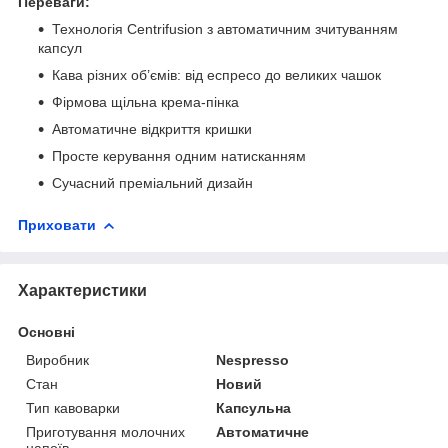
Переваги:
Технологія Centrifusion з автоматичним зчитуванням
капсул
Кава різних об’ємів: від еспресо до великих чашок
Фірмова щільна крема-пінка
Автоматичне відкриття кришки
Просте керування одним натисканням
Сучасний преміальний дизайн
Приховати
Характеристики
Основні
Виробник
Nespresso
Стан
Новий
Тип кавоварки
Капсульна
Приготування молочних
Автоматичне
напоїв