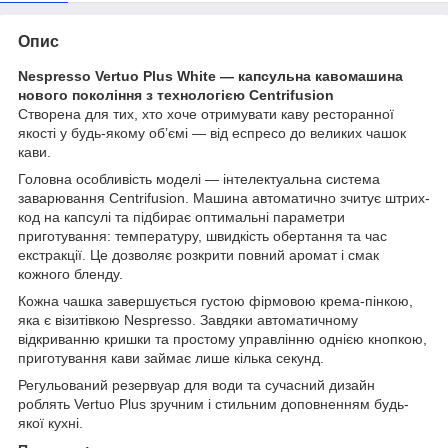
Опис
Nespresso Vertuo Plus White — капсульна кавомашина
нового покоління з технологією Centrifusion
Створена для тих, хто хоче отримувати каву ресторанної
якості у будь-якому об’ємі — від еспресо до великих чашок
кави.
Головна особливість моделі — інтелектуальна система
заварювання Centrifusion. Машина автоматично зчитує штрих-
код на капсулі та підбирає оптимальні параметри
приготування: температуру, швидкість обертання та час
екстракції. Це дозволяє розкрити повний аромат і смак
кожного бленду.
Кожна чашка завершується густою фірмовою крема-пінкою,
яка є візитівкою Nespresso. Завдяки автоматичному
відкриванню кришки та простому управлінню однією кнопкою,
приготування кави займає лише кілька секунд.
Регульований резервуар для води та сучасний дизайн
роблять Vertuo Plus зручним і стильним доповненням будь-
якої кухні.