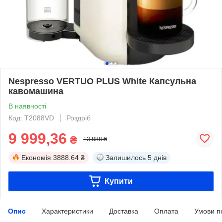
Nespresso VERTUO PLUS White Капсульна
кавомашина
В наявності
Код: T2088VD
Роздріб
9 999,36
₴
13 888 ₴
Економія
3888.64 ₴
Залишилось
5 днів
Купити
Опис
Характеристики
Доставка
Оплата
Умови п