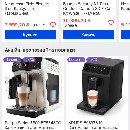
Nespresso Pixie Electric
Baseus Security N1 Plus
Nesp
Blue Капсульна
Outdoor Camera 2K 2-Cam
Кап
кавомашина
Kit White IP-камера
відеоспостереження
10 399,20
₴
7 599,20
5 1
₴
9 499 ₴
12 999 ₴
Купити
Купити
Акційні пропозиції та новинки
Новинка
–30%
Новинка
–30%
Philips Series 5500 EP5543/90
KRUPS EA897B10
Кавомашина автоматична
Кавомашина автоматична