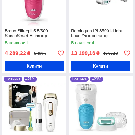
Braun Silk-épil 5 5/500
Remington IPL8500 i-Light
SensoSmart Епілятор
Luxe Фотоепілятор
В наявності
В наявності
4 289,22
13 199,16
₴
₴
5 499 ₴
16 922 ₴
Купити
Купити
Новинка
–21%
Новинка
–20%