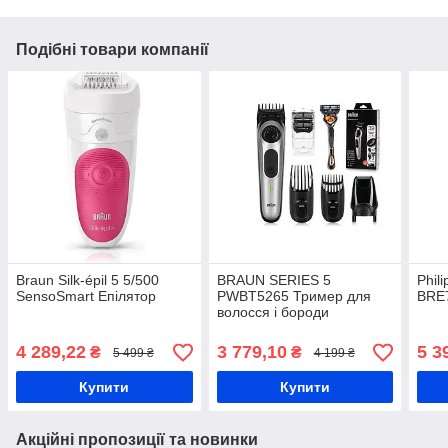
Подібні товари компанії
Braun Silk-épil 5 5/500
BRAUN SERIES 5
Phil
SensoSmart Епілятор
PWBT5265 Тример для
BRE7
волосся і бороди
4 289,22
3 779,10
5 3
₴
₴
5 499 ₴
4 199 ₴
Купити
Купити
Акційні пропозиції та новинки