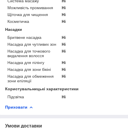
Система масажу
Ні
Можливість промивання
Ні
Щіточка для чищення
Ні
Косметичка
Ні
Насадки
Бритвене насадка
Ні
Насадка для чутливих зон
Ні
Насадка для точкового
Ні
видалення волосся
Насадка для пілінгу
Ні
Насадка для зони бікіні
Ні
Насадка для обмеження
Ні
зони епіляції
Користувальницькі характеристики
Підсвітка
Ні
Приховати
Умови доставки