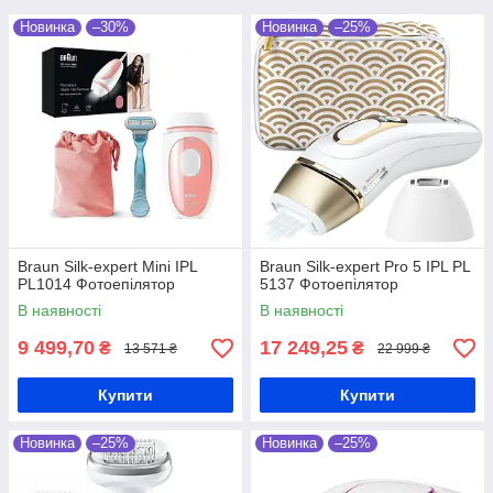
Новинка
–30%
Новинка
–25%
Braun Silk-expert Mini IPL
Braun Silk-expert Pro 5 IPL PL
PL1014 Фотоепілятор
5137 Фотоепілятор
В наявності
В наявності
9 499,70
17 249,25
₴
₴
13 571 ₴
22 999 ₴
Купити
Купити
Новинка
–25%
Новинка
–25%