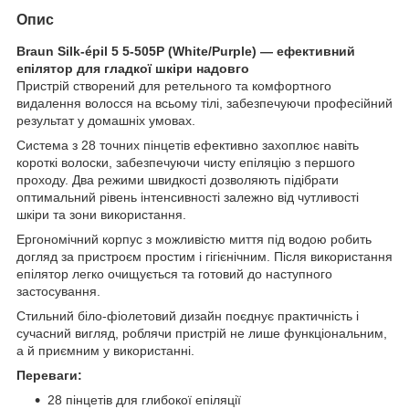
Опис
Braun Silk-épil 5 5-505P (White/Purple) — ефективний
епілятор для гладкої шкіри надовго
Пристрій створений для ретельного та комфортного
видалення волосся на всьому тілі, забезпечуючи професійний
результат у домашніх умовах.
Система з 28 точних пінцетів ефективно захоплює навіть
короткі волоски, забезпечуючи чисту епіляцію з першого
проходу. Два режими швидкості дозволяють підібрати
оптимальний рівень інтенсивності залежно від чутливості
шкіри та зони використання.
Ергономічний корпус з можливістю миття під водою робить
догляд за пристроєм простим і гігієнічним. Після використання
епілятор легко очищується та готовий до наступного
застосування.
Стильний біло-фіолетовий дизайн поєднує практичність і
сучасний вигляд, роблячи пристрій не лише функціональним,
а й приємним у використанні.
Переваги:
28 пінцетів для глибокої епіляції