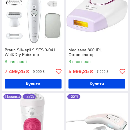
Braun Silk-epil 9 SES 9-041
Medisana 800 IPL
Wet&Dry Епілятор
Фотоепілятор
В наявності
В наявності
7 499,25
5 999,25
₴
₴
9 999 ₴
7 999 ₴
Купити
Купити
Новинка
–22%
–22%