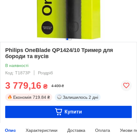
Philips OneBlade QP1424/10 Тример для
бороди та вусів
В наявності
Код: T1873P
Роздріб
3 779,16
₴
4 499 ₴
Економія
719.84 ₴
Залишилось
2 дні
Купити
Опис
Характеристики
Доставка
Оплата
Умови п