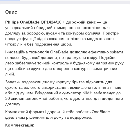
Опис
Philips OneBlade QP1424/10 + дорожній кейс
— це
універсальний гібридний тример нового покоління для
догляду за бородою, вусами та контуром обличчя. Пристрій
поєднує функції підрівнювання, гоління та моделювання
чітких ліній без подразнення шкіри.
Інноваційна технологія OneBlade дозволяє ефективно зрізати
волосся будь-якої довжини, не травмуючи шкіру. Подвійне
лезо забезпечує точний контроль у будь-якому напрямку руху,
що особливо зручно для створення контурів і симетричних
ліній.
Завдяки водозахищеному корпусу бритва підходить для
сухого та вологого використання, включаючи гоління з піною
або під душем. Вбудований акумулятор NiMH забезпечує до
30 хвилин автономної роботи, чого достатньо для щоденного
догляду.
Компактний формат і дорожній кейс роблять OneBlade
ідеальним рішенням для дому та подорожей.
Комплектація: