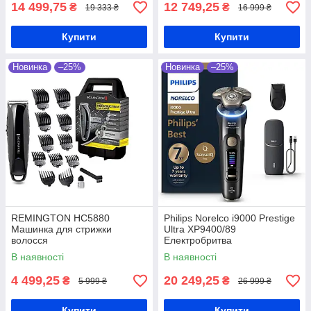
14 499,75
12 749,25
₴
₴
19 333 ₴
16 999 ₴
Купити
Купити
Новинка
–25%
Новинка
–25%
REMINGTON HC5880
Philips Norelco i9000 Prestige
Машинка для стрижки
Ultra XP9400/89
волосся
Електробритва
В наявності
В наявності
4 499,25
20 249,25
₴
₴
5 999 ₴
26 999 ₴
Купити
Купити