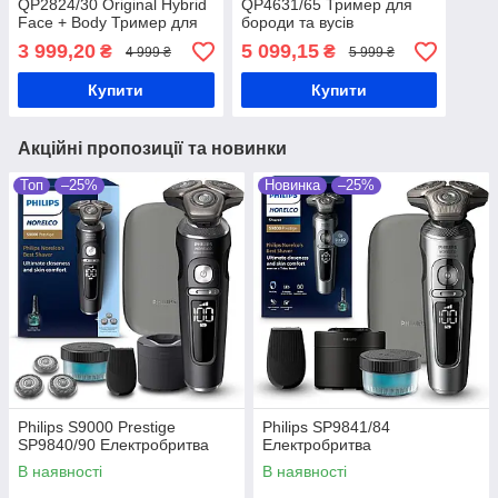
QP2824/30 Original Hybrid
QP4631/65 Тример для
Face + Body Тример для
бороди та вусів
бороди та вусів
3 999,20
5 099,15
₴
₴
4 999 ₴
5 999 ₴
Купити
Купити
Акційні пропозиції та новинки
Топ
–25%
Новинка
–25%
Philips S9000 Prestige
Philips SP9841/84
SP9840/90 Електробритва
Електробритва
В наявності
В наявності