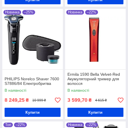
Новинка
–25%
Новинка
–22%
Ermila 1590 Bella Velvet-Red
PHILIPS Norelco Shaver 7600
Акумуляторний тример для
S7886/84 Електробритва
волосся
В наявності
В наявності
8 249,25
3 599,70
₴
₴
10 999 ₴
4 615 ₴
Купити
Купити
Топ
–22%
Новинка
–22%