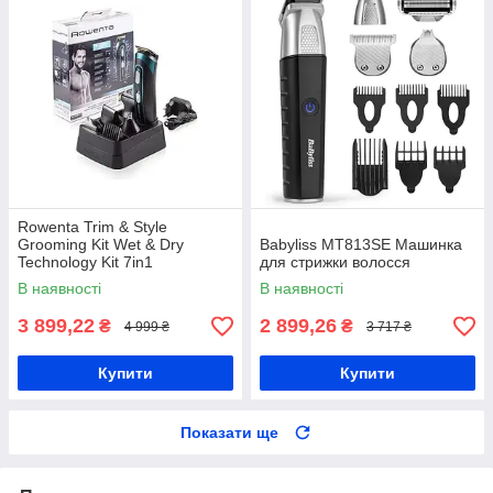
Rowenta Trim & Style
Grooming Kit Wet & Dry
Babyliss MT813SE Машинка
Technology Kit 7in1
для стрижки волосся
Професійний триммер
В наявності
В наявності
3 899,22
2 899,26
₴
₴
4 999 ₴
3 717 ₴
Купити
Купити
Показати ще