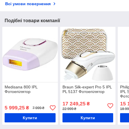
Всі умови повернення
Подібні товари компанії
Medisana 800 IPL
Braun Silk-expert Pro 5 IPL
Phil
Фотоепілятор
PL 5137 Фотоепілятор
IPL 
Фото
17 249,25
15 
₴
5 999,25
₴
7 999 ₴
22 999 ₴
18 99
Купити
Купити