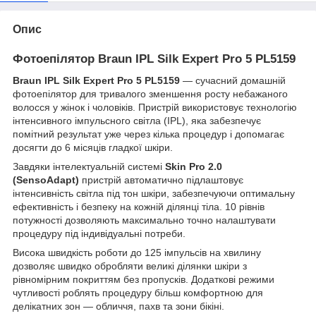
Опис
Фотоепілятор Braun IPL Silk Expert Pro 5 PL5159
Braun IPL Silk Expert Pro 5 PL5159
— сучасний домашній
фотоепілятор для тривалого зменшення росту небажаного
волосся у жінок і чоловіків. Пристрій використовує технологію
інтенсивного імпульсного світла (IPL), яка забезпечує
помітний результат уже через кілька процедур і допомагає
досягти до 6 місяців гладкої шкіри.
Завдяки інтелектуальній системі
Skin Pro 2.0
(SensoAdapt)
пристрій автоматично підлаштовує
інтенсивність світла під тон шкіри, забезпечуючи оптимальну
ефективність і безпеку на кожній ділянці тіла. 10 рівнів
потужності дозволяють максимально точно налаштувати
процедуру під індивідуальні потреби.
Висока швидкість роботи до 125 імпульсів на хвилину
дозволяє швидко обробляти великі ділянки шкіри з
рівномірним покриттям без пропусків. Додаткові режими
чутливості роблять процедуру більш комфортною для
делікатних зон — обличчя, пахв та зони бікіні.