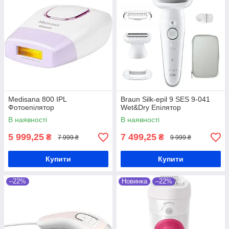
Medisana 800 IPL
Braun Silk-epil 9 SES 9-041
Фотоепілятор
Wet&Dry Епілятор
В наявності
В наявності
5 999,25
7 499,25
₴
₴
7 999 ₴
9 999 ₴
Купити
Купити
–22%
Новинка
–22%