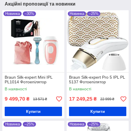
Акційні пропозиції та новинки
Новинка
–30%
Новинка
–25%
Braun Silk-expert Mini IPL
Braun Silk-expert Pro 5 IPL PL
PL1014 Фотоепілятор
5137 Фотоепілятор
В наявності
В наявності
9 499,70
17 249,25
₴
₴
13 571 ₴
22 999 ₴
Купити
Купити
Новинка
–25%
Новинка
–25%