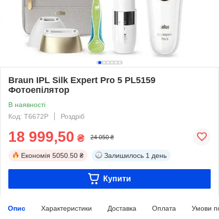
Braun IPL Silk Expert Pro 5 PL5159
Фотоепілятор
В наявності
Код: T6672P
Роздріб
18 999,50
₴
24 050 ₴
Економія
5050.50 ₴
Залишилось
1 день
Купити
Опис
Характеристики
Доставка
Оплата
Умови п