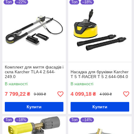
Топ
–22%
Топ
–18%
Комплект для миття фасадів і
скла Karcher TLA 4 2.644-
Насадка для бруківки Karcher
249.0
T 5 T-RACER T 5 2.644-084.0
В наявності
В наявності
7 799,22
4 099,18
₴
₴
9 999 ₴
4 999 ₴
Купити
Купити
Топ
–18%
Топ
–14%