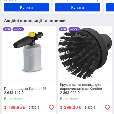
Купити
Купити
Акційні пропозиції та новинки
Топ
–29%
Топ
–29%
Кругла щітка велика для
Пінна насадка Karcher fj6
пароочисників sc Karcher
2.643-147.0
2.863-022.0
В наявності
В наявності
1 799,85
1 299,30
₴
₴
2 535 ₴
1 830 ₴