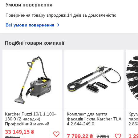
Умови повернення
Повернення товару впродовж 14 днів за домовленістю
Всі умови повернення
Подібні товари компанії
Karcher Puzzi 10/1 1.100-
Комплект для миття
Круг
130.0 (2 насадки)
фасадів і скла Karcher TLA
паро
Професійний миючий
4 2.644-249.0
2.86
пилосос 1250 Вт
33 149,15
₴
7 799,22
1 2
₴
9 999 ₴
38 999 ₴