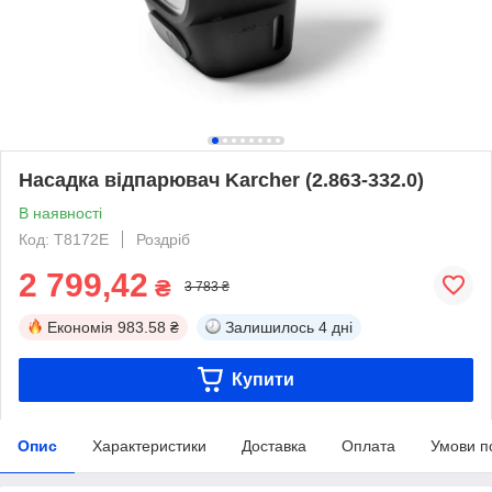
Насадка відпарювач Karcher (2.863-332.0)
В наявності
Код: T8172E
Роздріб
2 799,42
₴
3 783 ₴
Економія
983.58 ₴
Залишилось
4 дні
Купити
Опис
Характеристики
Доставка
Оплата
Умови п