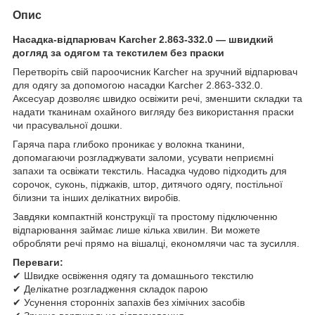
Опис
Насадка-відпарювач Karcher 2.863-332.0 — швидкий
догляд за одягом та текстилем без праски
Перетворіть свій пароочисник Karcher на зручний відпарювач
для одягу за допомогою насадки Karcher 2.863-332.0.
Аксесуар дозволяє швидко освіжити речі, зменшити складки та
надати тканинам охайного вигляду без використання праски
чи прасувальної дошки.
Гаряча пара глибоко проникає у волокна тканини,
допомагаючи розгладжувати заломи, усувати неприємні
запахи та освіжати текстиль. Насадка чудово підходить для
сорочок, суконь, піджаків, штор, дитячого одягу, постільної
білизни та інших делікатних виробів.
Завдяки компактній конструкції та простому підключенню
відпарювання займає лише кілька хвилин. Ви можете
обробляти речі прямо на вішалці, економлячи час та зусилля.
Переваги:
✔ Швидке освіження одягу та домашнього текстилю
✔ Делікатне розгладження складок парою
✔ Усунення сторонніх запахів без хімічних засобів