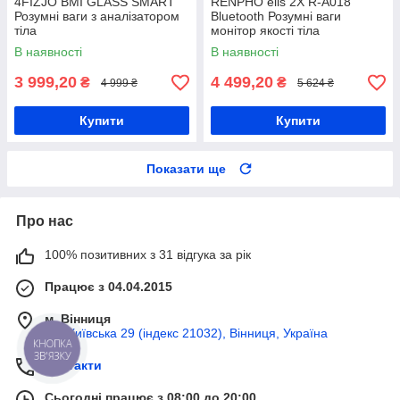
4FIZJO BMI GLASS SMART
RENPHO elis 2X R-A018
Розумні ваги з аналізатором
Bluetooth Розумні ваги
тіла
монітор якості тіла
В наявності
В наявності
3 999,20
4 499,20
₴
₴
4 999 ₴
5 624 ₴
Купити
Купити
Показати ще
Про нас
100% позитивних з 31 відгука за рік
Працює з 04.04.2015
м. Вінниця
вул Київська 29 (індекс 21032), Вінниця, Україна
КНОПКА
ЗВ'ЯЗКУ
Контакти
Сьогодні працює з 08:00 до 20:00