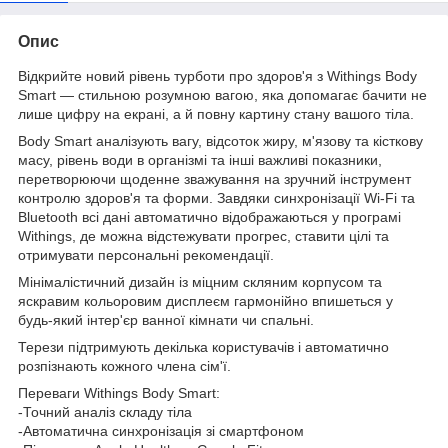
Опис
Відкрийте новий рівень турботи про здоров'я з Withings Body
Smart — стильною розумною вагою, яка допомагає бачити не
лише цифру на екрані, а й повну картину стану вашого тіла.
Body Smart аналізують вагу, відсоток жиру, м'язову та кісткову
масу, рівень води в організмі та інші важливі показники,
перетворюючи щоденне зважування на зручний інструмент
контролю здоров'я та форми. Завдяки синхронізації Wi-Fi та
Bluetooth всі дані автоматично відображаються у програмі
Withings, де можна відстежувати прогрес, ставити цілі та
отримувати персональні рекомендації.
Мінімалістичний дизайн із міцним скляним корпусом та
яскравим кольоровим дисплеєм гармонійно впишеться у
будь-який інтер'єр ванної кімнати чи спальні.
Терези підтримують декілька користувачів і автоматично
розпізнають кожного члена сім'ї.
Переваги Withings Body Smart:
-Точний аналіз складу тіла
-Автоматична синхронізація зі смартфоном