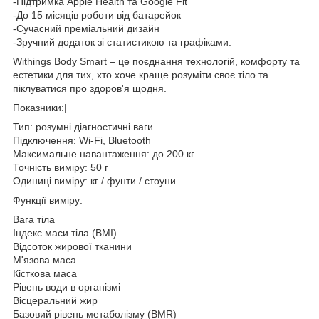
-Підтримка Apple Health та Google Fit
-До 15 місяців роботи від батарейок
-Сучасний преміальний дизайн
-Зручний додаток зі статистикою та графіками.
Withings Body Smart – це поєднання технологій, комфорту та
естетики для тих, хто хоче краще розуміти своє тіло та
піклуватися про здоров'я щодня.
Показники:|
Тип: розумні діагностичні ваги
Підключення: Wi-Fi, Bluetooth
Максимальне навантаження: до 200 кг
Точність виміру: 50 г
Одиниці виміру: кг / фунти / стоуни
Функції виміру:
Вага тіла
Індекс маси тіла (BMI)
Відсоток жирової тканини
М'язова маса
Кісткова маса
Рівень води в організмі
Вісцеральний жир
Базовий рівень метаболізму (BMR)