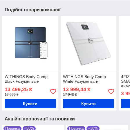
Подібні товари компанії
WITHINGS Body Comp
WITHINGS Body Comp
4FI
Black Розумні ваги
White Розумні ваги
SMAR
анал
13 499,25
13 999,44
₴
₴
3 9
17 999 ₴
17 948 ₴
Купити
Купити
Акційні пропозиції та новинки
Новинка
–30%
Новинка
–30%