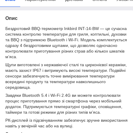
Опис
Бездротовий BBQ-термометр Inkbird INT-14-BW — це сучасна
система контролю температури для гриля, коптильні, духовки
та BBQ з підтримкою Bluetooth і Wi-Fi. Модель комплектується
одразу 4 бездротовими щупами, що дозволяє одночасно
контролювати приготування різних страв або кількох шматків
м’яса.
Щупи виготовлені з нержавіючої сталі та цирконієвої кераміки,
мають захист IP67 і витримують високі температури. Подвійні
сенсори забезпечують точне вимірювання температури
всередині продукту та температури навколишнього
середовища.
Завдяки Bluetooth 5.4 і Wi-Fi 2.4G ви можете контролювати
процес приготування прямо зі смартфона через мобільний
додаток. Підтримуються температурні графіки, сповіщення,
таймери та готові режими для різних типів м’яса.
РК-дисплей із підсвічуванням забезпечує зручне використання
навіть у вечірній час або на вулиці.