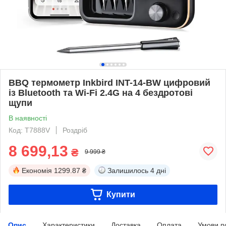
BBQ термометр Inkbird INT-14-BW цифровий
із Bluetooth та Wi-Fi 2.4G на 4 бездротові
щупи
В наявності
Код: T7888V
Роздріб
8 699,13
₴
9 999 ₴
Економія
1299.87 ₴
Залишилось
4 дні
Купити
Опис
Характеристики
Доставка
Оплата
Умови п