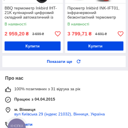
BBQ термометр Inkbird IHT-
Пірометр Inkbird INK-IFT01,
21K кулінарний цифровий
інфрачервоний
складний автоматичний із
безконтактний термометр
LCD
-50°C ~ 550°C, лазерний
В наявності
В наявності
термометр для кухні та
промисловості
2 959,20
3 799,71
₴
₴
3 699 ₴
4 691 ₴
Купити
Купити
Показати ще
Про нас
100% позитивних з 31 відгука за рік
Працює з 04.04.2015
м. Вінниця
вул Київська 29 (індекс 21032), Вінниця, Україна
Контакти
КНОПКА