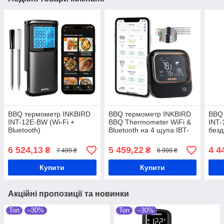
BBQ термометр INKBIRD
BBQ термометр INKBIRD
BBQ 
INT-12E-BW (Wi-Fi +
BBQ Thermometer WiFi &
INT-
Bluetooth)
Bluetooth на 4 щупа IBT-
безд
26S
1 щу
6 524,13
5 459,22
4 4
₴
₴
7 499 ₴
6 999 ₴
Купити
Купити
Акційні пропозиції та новинки
Топ
–30%
Топ
–30%