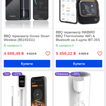
BBQ термометр INKBIRD
BBQ термометр Govee Smart
BBQ Thermometer WiFi &
Wireless (B5191011)
Bluetooth на 4 щупа IBT-26S
В наявності
В наявності
4 699,49
5 459,22
₴
₴
6 619 ₴
6 999 ₴
Купити
Купити
Топ
–21%
Новинка
–20%