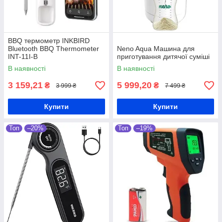
BBQ термометр INKBIRD
Bluetooth BBQ Thermometer
Neno Aqua Машина для
INT-11I-B
приготування дитячої суміші
В наявності
В наявності
3 159,21
5 999,20
₴
₴
3 999 ₴
7 499 ₴
Купити
Купити
Топ
–20%
Топ
–19%