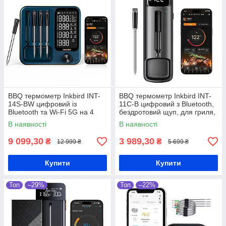
BBQ термометр Inkbird INT-
BBQ термометр Inkbird INT-
14S-BW цифровий із
11C-B цифровий з Bluetooth,
Bluetooth та Wi-Fi 5G на 4
бездротовий щуп, для гриля,
бездротові щупи
коптильні та духовки
В наявності
В наявності
9 099,30
3 989,30
₴
₴
12 999 ₴
5 699 ₴
Купити
Купити
Топ
–29%
Топ
–22%