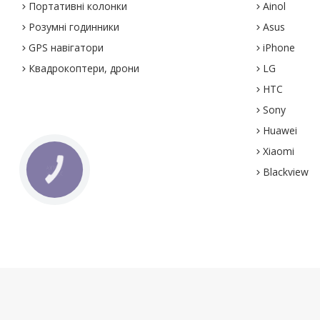
Портативні колонки
Ainol
Розумні годинники
Asus
GPS навігатори
iPhone
Квадрокоптери, дрони
LG
HTC
Sony
Huawei
Xiaomi
Blackview
КНОПКА
ЗВ'ЯЗКУ