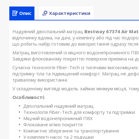
Опис
Характеристики
Надувний двоспальний матрац
Bestway 67374 Air Mat
відпочинку вдома, на дачі, у кемпінгу або під час подор
що робить набір готовим до використання одразу після 
Матрац виготовлений із міцного водонепроникного ПВХ
Завдяки флокованому покриттю поверхня приємна на дотик
Сучасна технологія Fiber-Tech із тисячами високоміцни
підтримку тіла та підвищений комфорт. Матрац не деформ
тривалому використанні.
У складеному вигляді модель займає мінімум місця, тому 
Особливості:
Двоспальний надувний матрац
Технологія Fiber-Tech для комфорту та підтримки
Міцний водонепроникний ПВХ
Флоковане м’яке покриття
Компактне зберігання та транспортування
У комплекті насос та 2 подушки