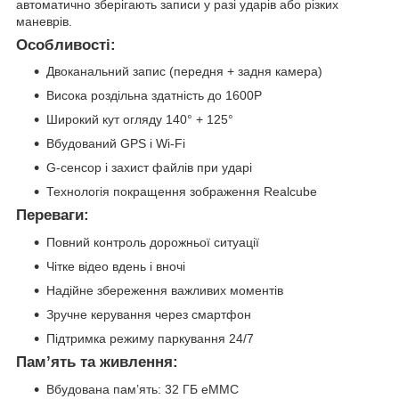
автоматично зберігають записи у разі ударів або різких
маневрів.
Особливості:
Двоканальний запис (передня + задня камера)
Висока роздільна здатність до 1600P
Широкий кут огляду 140° + 125°
Вбудований GPS і Wi-Fi
G-сенсор і захист файлів при ударі
Технологія покращення зображення Realcube
Переваги:
Повний контроль дорожньої ситуації
Чітке відео вдень і вночі
Надійне збереження важливих моментів
Зручне керування через смартфон
Підтримка режиму паркування 24/7
Пам’ять та живлення:
Вбудована пам’ять: 32 ГБ eMMC