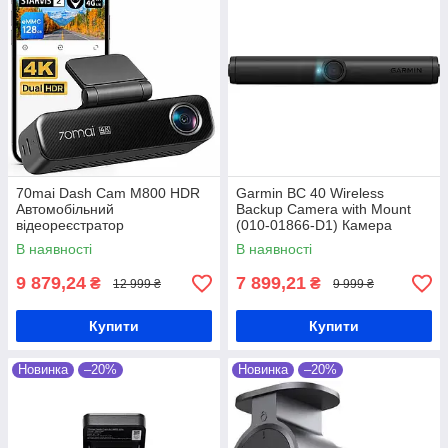
70mai Dash Cam M800 HDR
Garmin BC 40 Wireless
Автомобільний
Backup Camera with Mount
відеореєстратор
(010-01866-D1) Камера
заднього виду
В наявності
В наявності
9 879,24
7 899,21
₴
₴
12 999 ₴
9 999 ₴
Купити
Купити
Новинка
–20%
Новинка
–20%