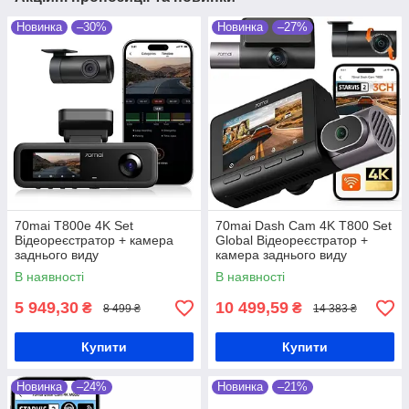
Новинка
–30%
Новинка
–27%
70mai T800e 4K Set
70mai Dash Cam 4K T800 Set
Відеореєстратор + камера
Global Відеореєстратор +
заднього виду
камера заднього виду
В наявності
В наявності
5 949,30
10 499,59
₴
₴
8 499 ₴
14 383 ₴
Купити
Купити
Новинка
–24%
Новинка
–21%