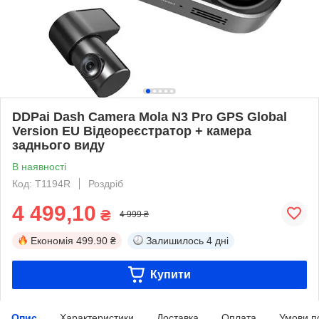
DDPai Dash Camera Mola N3 Pro GPS Global
Version EU Відеореєстратор + камера
заднього виду
В наявності
Код: T1194R
Роздріб
4 499,10
₴
4 999 ₴
Економія
499.90 ₴
Залишилось
4 дні
Купити
Опис
Характеристики
Доставка
Оплата
Умови п