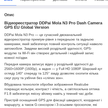
Опис
Відеореєстратор DDPai Mola N3 Pro Dash Camera
GPS EU Global Version
DDPai Mola N3 Pro — це сучасний двоканальний
відеореєстратор преміум-рівня з передньою та задньою
камерами, який забезпечує повний контроль ситуації навколо
автомобіля. Завдяки високій роздільній здатності, GPS-
модулю та Wi-Fi він створює детальний і надійний запис
кожної поїздки.
Передня камера записує відео у роздільній здатності до
2560×1600P (1600p), а задня — у Full HD 1080P. Широкий кут
огляду 140° спереду та 125° ззаду дозволяє охопити кілька
смуг руху та узбіччя без «сліпих зон».
Вбудована технологія обробки зображення Realcube
покращує кольори, контраст і чіткість, а світлосильна оптика
F1.8 забезпечує якісну зйомку навіть у темний час доби.
Пристрій оснащений GPS для фіксації швидкості, координат і
маршруту, а також G-сенсором і 3-осьовим гіроскопом, які