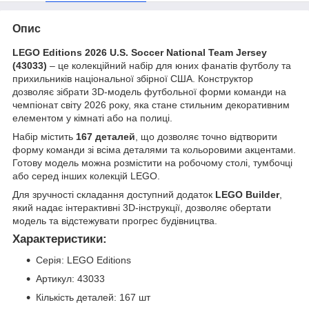
Опис
LEGO Editions 2026 U.S. Soccer National Team Jersey
(43033)
– це колекційний набір для юних фанатів футболу та
прихильників національної збірної США. Конструктор
дозволяє зібрати 3D-модель футбольної форми команди на
чемпіонат світу 2026 року, яка стане стильним декоративним
елементом у кімнаті або на полиці.
Набір містить
167 деталей
, що дозволяє точно відтворити
форму команди зі всіма деталями та кольоровими акцентами.
Готову модель можна розмістити на робочому столі, тумбочці
або серед інших колекцій LEGO.
Для зручності складання доступний додаток
LEGO Builder
,
який надає інтерактивні 3D-інструкції, дозволяє обертати
модель та відстежувати прогрес будівництва.
Характеристики:
Серія: LEGO Editions
Артикул: 43033
Кількість деталей: 167 шт