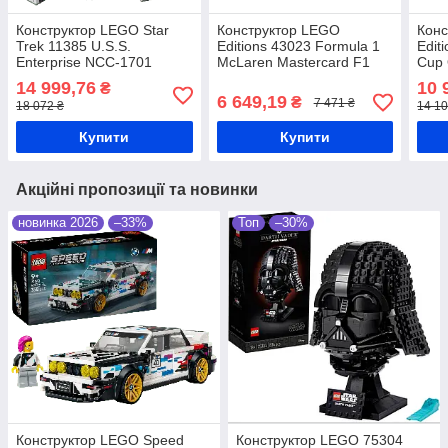
Конструктор LEGO Star
Конструктор LEGO
Конс
Trek 11385 U.S.S.
Editions 43023 Formula 1
Edit
Enterprise NCC-1701
McLaren Mastercard F1
Cup 
Bridge
Team Lando Norris Helmet
Офіц
14 999,76
10 
₴
FIFA
6 649,19
₴
7 471 ₴
18 072 ₴
14 10
Купити
Купити
Акційні пропозиції та новинки
новинка 2026
–33%
Топ
–30%
Конструктор LEGO Speed
Конструктор LEGO 75304