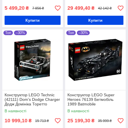
5 499,20
29 499,40
₴
₴
7 856 ₴
42 142 ₴
Купити
Купити
Топ
–30%
Топ
–30%
Конструктор LEGO Technic
Конструктор LEGO Super
(42111) Dom's Dodge Charger
Heroes 76139 Бетмобіль
Додж Домініка Торетто
1989 Batmobile
В наявності
В наявності
10 999,10
25 199,30
₴
₴
15 713 ₴
35 999 ₴