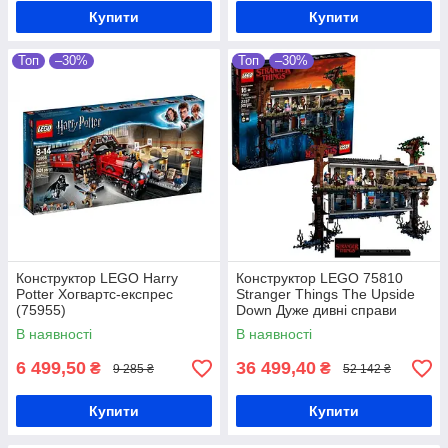
Купити
Купити
Топ
–30%
Топ
–30%
Конструктор LEGO Harry
Конструктор LEGO 75810
Potter Хогвартс-експрес
Stranger Things The Upside
(75955)
Down Дуже дивні справи
Догори дригом
В наявності
В наявності
6 499,50
36 499,40
₴
₴
9 285 ₴
52 142 ₴
Купити
Купити