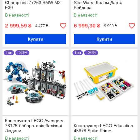
Champions 77263 BMW M3
Star Wars Шолом Дарта
E30
Вейдера
В наявності
В наявності
2 999,59
6 999,30
₴
₴
4 477 ₴
9 999 ₴
Купити
Купити
Топ
–30%
Топ
–30%
Конструктор LEGO Avengers
76125 Лабораторія Залізної
Конструктор LEGO Education
Людини
45678 Spike Prime
В наявності
В наявності