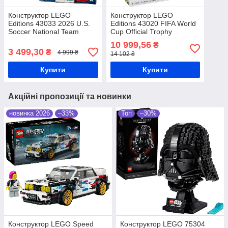
Конструктор LEGO
Конструктор LEGO
Editions 43033 2026 U.S.
Editions 43020 FIFA World
Soccer National Team
Cup Official Trophy
Jersey
Офіційний Кубок світу
10 999,56
₴
FIFA
3 499,30
₴
4 999 ₴
14 102 ₴
Купити
Купити
Акційні пропозиції та новинки
новинка 2026
–33%
Топ
–30%
Конструктор LEGO Speed
Конструктор LEGO 75304