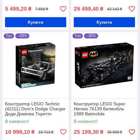
5 499,20
29 499,40
₴
₴
7 856 ₴
42 142 ₴
Купити
Купити
Топ
–30%
Топ
–30%
Конструктор LEGO Technic
Конструктор LEGO Super
(42111) Dom's Dodge Charger
Heroes 76139 Бетмобіль
Додж Домініка Торетто
1989 Batmobile
В наявності
В наявності
10 999,10
25 199,30
₴
₴
15 713 ₴
35 999 ₴