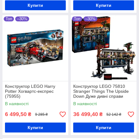
Купити
Купити
Топ
–30%
Топ
–30%
Конструктор LEGO Harry
Конструктор LEGO 75810
Potter Хогвартс-експрес
Stranger Things The Upside
(75955)
Down Дуже дивні справи
Догори дригом
В наявності
В наявності
6 499,50
36 499,40
₴
₴
9 285 ₴
52 142 ₴
Купити
Купити