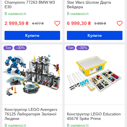
Champions 77263 BMW M3
Star Wars Шолом Дарта
E30
Вейдера
В наявності
В наявності
2 999,59
6 999,30
₴
₴
4 477 ₴
9 999 ₴
Купити
Купити
Топ
–30%
Топ
–30%
Конструктор LEGO Avengers
76125 Лабораторія Залізної
Конструктор LEGO Education
Людини
45678 Spike Prime
В наявності
В наявності