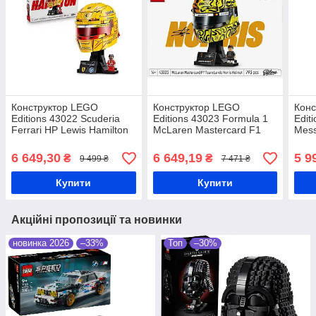
Конструктор LEGO
Конструктор LEGO
Конс
Editions 43022 Scuderia
Editions 43023 Formula 1
Edit
Ferrari HP Lewis Hamilton
McLaren Mastercard F1
Mess
Helmet
Team Lando Norris Helmet
6 649,30
6 649,19
5 9
₴
₴
9 499 ₴
7 471 ₴
Купити
Купити
Акційні пропозиції та новинки
новинка 2026
–33%
Топ
–30%