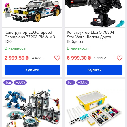
Конструктор LEGO Speed
Конструктор LEGO 75304
Champions 77263 BMW M3
Star Wars Шолом Дарта
E30
Вейдера
В наявності
В наявності
2 999,59
6 999,30
₴
₴
4 477 ₴
9 999 ₴
Купити
Купити
Топ
–30%
Топ
–30%