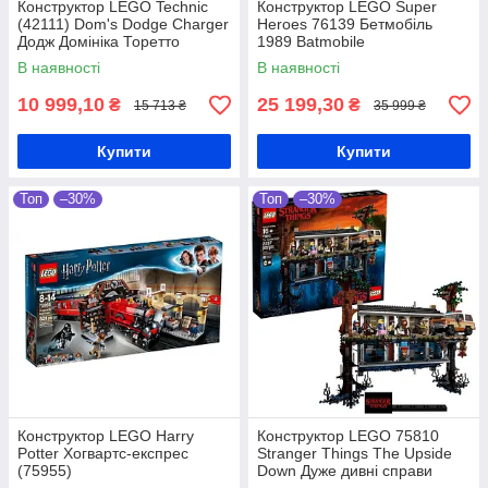
Конструктор LEGO Technic
Конструктор LEGO Super
(42111) Dom's Dodge Charger
Heroes 76139 Бетмобіль
Додж Домініка Торетто
1989 Batmobile
В наявності
В наявності
10 999,10
25 199,30
₴
₴
15 713 ₴
35 999 ₴
Купити
Купити
Топ
–30%
Топ
–30%
Конструктор LEGO Harry
Конструктор LEGO 75810
Potter Хогвартс-експрес
Stranger Things The Upside
(75955)
Down Дуже дивні справи