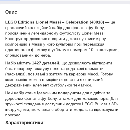
Опис
LEGO Editions Lionel Messi – Celebration (43018)
— це
вражаючий колекційний набір для фанатів футболу,
присвячений легендарному футболісту Lionel Messi.
Конструктор дозволяє створити детальну тривимірну
композицію з Messi у його культовій позі переможця,
одягненого в фірмову футболку з номером 10, з пальцями,
спрямованими до неба.
Набір містить
1427 деталей
, що дозволяють відтворити
багатошарову текстуру поля та додаткові елементи
(пасхалки), пов’язані з життям та кар’єрою Мессі. Готову
композицію можна прикріпити до стіни як стильний
декоративний елемент футбольної тематики.
Цей набір стане ідеальним подарунком для підлітків та
дорослих фанатів футболу, а також для колекціонерів. Для
зручності складання доступний додаток LEGO Builder з 3D-
інструкціями, можливістю обертати модель та відстежувати
прогрес.
Характеристики: