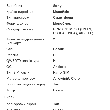
Виробник
Sony
Країна виробник
Малайзія
Тип пристрою
Смартфони
Форм-фактор
Моноблок
Стандарт зв'язку
GPRS, GSM, 3G (UMTS,
HSUPA, HSPA), 4G (LTE)
Кількість підтримуваних
2
SIM-карт
Стан
Новий
Репліка
Ні
QWERTY-клавіатура
Ні
ОС
Android
Тип SIM-карти
Nano-SIM
Матеріал корпусу
Алюміній, Скло
Вологозахищений корпус
Так
Колір
Синій
Екран
Кольоровий екран
Так
Тип екрану
OLED