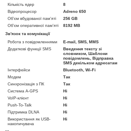
Кількість ядер
8
Відеопроцесор
Adreno 650
Об'єм вбудованої пам'яті
256 GB
Об'єм оперативної пам'яті
8192 MB
Зв'язок та комунікації
Робота з повідомленнями
E-mail, SMS, MMS
Додаткові функції SMS
Введення тексту зі
словником, Шаблони
повідомлень, Відправка
SMS декільком адресатам
Інтерфейси
Bluetooth, Wi-Fi
Модем
Так
Синхронізація з ПК
Так
Система A-GPS
Ні
VoIP-клієнт
Ні
Push-To-Talk
Ні
Підтримка DLNA
Ні
Використання як USB-
Ні
накопичувача