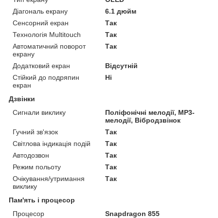
Діагональ екрану
6.1 дюйм
Сенсорний екран
Так
Технологія Multitouch
Так
Автоматичний поворот
Так
екрану
Додатковий екран
Відсутній
Стійкий до подряпин
Ні
екран
Дзвінки
Сигнали виклику
Поліфонічні мелодії, MP3-
мелодії, Вібродзвінок
Гучний зв'язок
Так
Світлова індикація подій
Так
Автодозвон
Так
Режим польоту
Так
Очікування/утримання
Так
виклику
Пам'ять і процесор
Процесор
Snapdragon 855