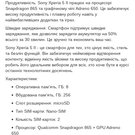
Продуктивність: Sony Xperia 5 II працює на процесорі
Snapdragon 865 та графічному чіпі Adreno 650. Це забезпечує
високу продуктивність і плавну роботу навіть у
найвибагливіших додатках та іграх.
Швидке заряджання: Смартфон підтримує швидке
заряджання, яке дозволяє зарядити акумулятор на 50%
всього за 30 хвилин. Це зручно та економить ваш час.
Sony Xperia 5 II - це смартфон для тих, хто цінує якість, стиль
та безліч функцій. Він забезпечує неймовірне відтворення
контенту, відмінну якість зйомки та високу продуктивність, що
робить його ідеальним вибором для всіх, хто хоче бути в курсі
останніх технологічних досягнень.
Характеристики:
Оперативна пам'ять, ГБ: 8
Вбудована пам'ять, ГБ: 256
Слот розширення: microSD
Тип SIM-карти: Nano-SIM
Кількість SIM-карток: 2
Процесор: Qualcomm Snapdragon 865 + GPU Adreno
650