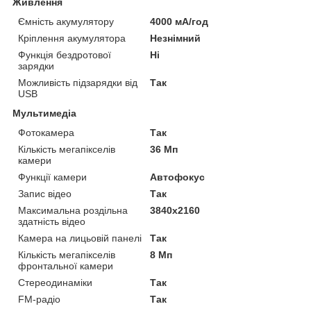
Живлення
Ємність акумулятору
4000 мА/год
Кріплення акумулятора
Незнімний
Функція бездротової
Ні
зарядки
Можливість підзарядки від
Так
USB
Мультимедіа
Фотокамера
Так
Кількість мегапікселів
36 Мп
камери
Функції камери
Автофокус
Запис відео
Так
Максимальна роздільна
3840x2160
здатність відео
Камера на лицьовій панелі
Так
Кількість мегапікселів
8 Мп
фронтальної камери
Стереодинаміки
Так
FM-радіо
Так