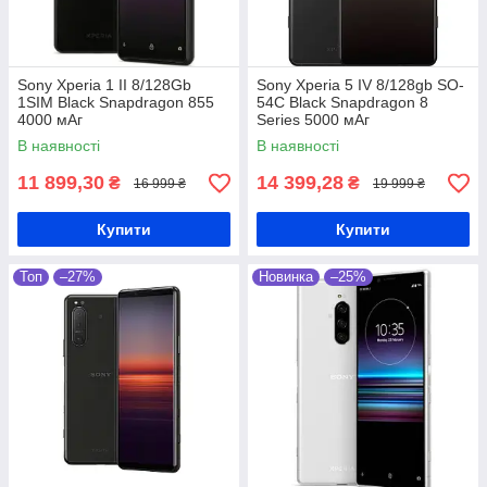
Sony Xperia 1 II 8/128Gb
Sony Xperia 5 IV 8/128gb SO-
1SIM Black Snapdragon 855
54C Black Snapdragon 8
4000 мАг
Series 5000 мАг
В наявності
В наявності
11 899,30
14 399,28
₴
₴
16 999 ₴
19 999 ₴
Купити
Купити
Топ
–27%
Новинка
–25%