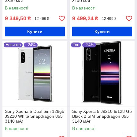
3330 мАг
3140 мАг
В наявності
В наявності
9 349,50
9 499,24
₴
₴
12 466 ₴
12 499 ₴
Купити
Купити
Новинка
–24%
Топ
–24%
Sony Xperia 5 Dual Sim 128gb
Sony Xperia 5 J9210 6/128 Gb
J9210 White Snapdragon 855
Black 2 SIM Snapdragon 855
3140 мАг
3140 мАг
В наявності
В наявності