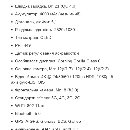
Швидка зарядка, Вт: 21 (QC 4.0)
Акумулятор: 4000 мАг (незнімний)
Діагональ, дюйми: 6,1
Роздільна здатність: 2520x1080
Тип матриці: OLED
PPI: 449
Датчик регулювання яскравості: є
Особливості дисплея: Corning Gorilla Glass 6
Основна камера, Мп: 12(f/1.7)+12(f/2.4)+12(f/2.2)
Відеозйомка: 4K @ 24/30/60 / 120fps HDR, 1080p, 5-
axis gyro-EIS, OIS
Фронтальна камера, Мп: 8 (f/2.0)
Стандарти зв'язку: 5G, 4G, 3G, 2G
Wi-Fi: 802.11ax
Bluetooth: 5.0
GPS: A-GPS, Glonass, BDS, Galileo
Аудіо-кодеки: AAC, aptX, aptX HD