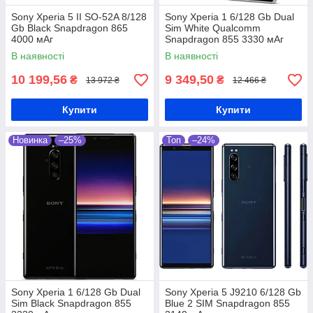
Sony Xperia 5 II SO-52A 8/128
Sony Xperia 1 6/128 Gb Dual
Gb Black Snapdragon 865
Sim White Qualcomm
4000 мАг
Snapdragon 855 3330 мАг
В наявності
В наявності
10 199,56
9 349,50
₴
₴
13 972 ₴
12 466 ₴
Купити
Купити
Новинка
–25%
Топ
–24%
Sony Xperia 1 6/128 Gb Dual
Sony Xperia 5 J9210 6/128 Gb
Sim Black Snapdragon 855
Blue 2 SIM Snapdragon 855