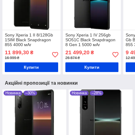
Sony Xperia 1 II 8/128Gb
Sony Xperia 1 IV 256gb
Sony
1SIM Black Snapdragon
SO51C Black Snapdragon
Gb B
855 4000 мАг
8 Gen 1 5000 мАг
855 
11 899,30
21 499,20
9 4
₴
₴
16 999 ₴
26 874 ₴
12 49
Купити
Купити
Акційні пропозиції та новинки
Новинка
–30%
Новинка
–28%