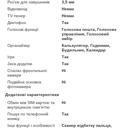
Роз'єм для навушників
3,5 мм
Відеовихід
Немає
TV-тюнер
Немає
Диктофон
Так
Голосові функції
Голосова пошта, Голосове
управління, Голосовий
набір
Органайзер
Калькулятор, Годинник,
Будильник, Календар
Ігри
Так
Java-додатки
Так
Спалах фронтальної
Ні
камери
Подвійна основна
Ні
фотокамера
Додаткові характеристики
Обмін між SIM-картою та
Ні
внутрішньою пам'яттю
Пошук по телефонній
Так
книжці
Інші функції і особливості
Сканер відбитку пальця,