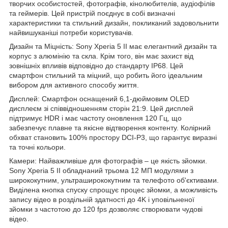
творчих особистостей, фотографів, кінолюбителів, аудіофілів
та геймерів. Цей пристрій поєднує в собі визначні
характеристики та стильний дизайн, покликаний задовольнити
найвишуканіші потреби користувачів.
Дизайн та Міцність: Sony Xperia 5 II має елегантний дизайн та
корпус з алюмінію та скла. Крім того, він має захист від
зовнішніх впливів відповідно до стандарту IP68. Цей
смартфон стильний та міцний, що робить його ідеальним
вибором для активного способу життя.
Дисплей: Смартфон оснащений 6,1-дюймовим OLED
дисплеєм зі співвідношенням сторін 21:9. Цей дисплей
підтримує HDR і має частоту оновлення 120 Гц, що
забезпечує плавне та якісне відтворення контенту. Колірний
обхват становить 100% простору DCI-P3, що гарантує виразні
та точні кольори.
Камери: Найважливіше для фотографів – це якість зйомки.
Sony Xperia 5 II обладнаний трьома 12 МП модулями з
ширококутним, ультраширококутним та телефото об'єктивами.
Виділена кнопка спуску спрощує процес зйомки, а можливість
запису відео в роздільній здатності до 4K і уповільненої
зйомки з частотою до 120 fps дозволяє створювати чудові
відео.