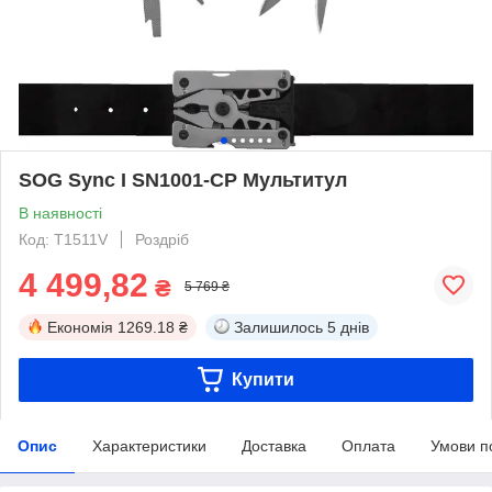
SOG Sync I SN1001-CP Мультитул
В наявності
Код: T1511V
Роздріб
4 499,82
₴
5 769 ₴
Економія
1269.18 ₴
Залишилось
5 днів
Купити
Опис
Характеристики
Доставка
Оплата
Умови п