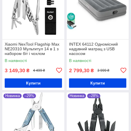
Xiaomi NexTool Flagship Max
INTEX 64112 Одномісний
NE20310 Мультитул 14 в 1 з
надувний матрац з USB
набором біт і чохлом
насосом
В наявності
В наявності
3 149,30
2 799,30
₴
₴
4 499 ₴
3 999 ₴
Купити
Купити
Новинка
–29%
Новинка
–28%