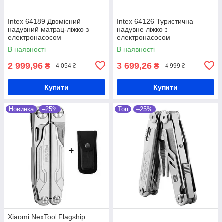
Intex 64189 Двомісний
Intex 64126 Туристична
надувний матрац-ліжко з
надувне ліжко з
електронасосом
електронасосом
В наявності
В наявності
2 999,96
3 699,26
₴
₴
4 054 ₴
4 999 ₴
Купити
Купити
Новинка
–25%
Топ
–25%
Xiaomi NexTool Flagship