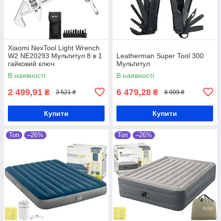
Xiaomi NexTool Light Wrench
W2 NE20293 Мультитул 8 в 1
Leatherman Super Tool 300
гайковий ключ
Мультитул
В наявності
В наявності
2 499,91
6 479,28
₴
₴
3 521 ₴
8 999 ₴
Купити
Купити
Топ
–26%
Топ
–26%