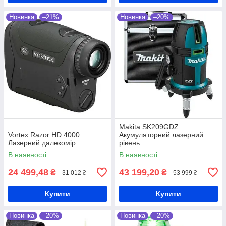
Новинка
–21%
Новинка
–20%
Makita SK209GDZ
Vortex Razor HD 4000
Акумуляторний лазерний
Лазерний далекомір
рівень
В наявності
В наявності
24 499,48
43 199,20
₴
₴
31 012 ₴
53 999 ₴
Купити
Купити
Новинка
–20%
Новинка
–20%