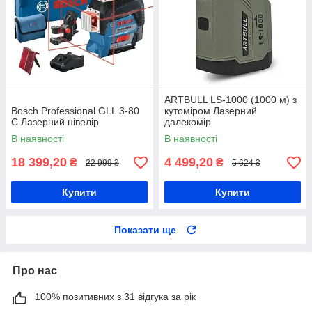
ARTBULL LS-1000 (1000 м) з
Bosch Professional GLL 3-80
кутоміром Лазерний
C Лазерний нівелір
далекомір
В наявності
В наявності
18 399,20
4 499,20
₴
₴
22 999 ₴
5 624 ₴
Купити
Купити
Показати ще
Про нас
100% позитивних з 31 відгука за рік