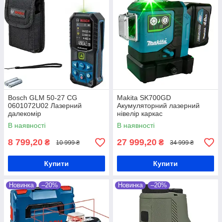
Bosch GLM 50-27 CG
Makita SK700GD
0601072U02 Лазерний
Акумуляторний лазерний
далекомір
нівелір каркас
В наявності
В наявності
8 799,20
27 999,20
₴
₴
10 999 ₴
34 999 ₴
Купити
Купити
Новинка
–20%
Новинка
–20%