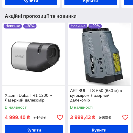
Купити
Купити
Акційні пропозиції та новинки
Новинка
–30%
Новинка
–29%
ARTBULL LS-650 (650 м) з
Xiaomi Duka TR1 1200 м
кутоміром Лазерний
Лазерний далекомір
далекомір
В наявності
В наявності
4 999,40
3 999,43
₴
₴
7 142 ₴
5 633 ₴
Купити
Купити