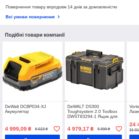
Повернення товару впродовж 14 днів за домовленістю
Всі умови повернення
Подібні товари компанії
DeWalt DCBP034-XJ
DeWALT DS300
Vort
Акумулятор
Toughsystem 2.0 Toolbox
Лазе
DWST83294-1 Ящик для
інструментів
24 
4 999,09
4 979,17
₴
₴
6 023 ₴
5 999 ₴
31 01