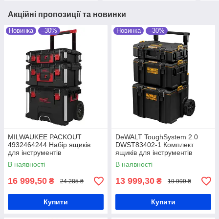
Акційні пропозиції та новинки
Новинка
–30%
Новинка
–30%
MILWAUKEE PACKOUT
DeWALT ToughSystem 2.0
4932464244 Набір ящиків
DWST83402-1 Комплект
для інструментів
ящиків для інструментів
В наявності
В наявності
16 999,50
13 999,30
₴
₴
24 285 ₴
19 999 ₴
Купити
Купити