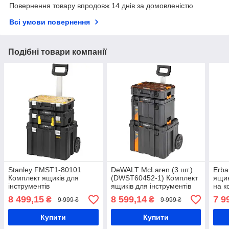
Повернення товару впродовж 14 днів за домовленістю
Всі умови повернення
Подібні товари компанії
Stanley FMST1-80101
DeWALT McLaren (3 шт.)
Erba
Комплект ящиків для
(DWST60452-1) Комплект
ящик
інструментів
ящиків для інструментів
на к
8 499,15
8 599,14
7 9
₴
₴
9 999 ₴
9 999 ₴
Купити
Купити