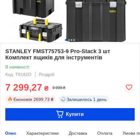
STANLEY FMST75753-9 Pro-Stack 3 шт
Комплект ящиків для інструментів
В наявності
Код: T8182D
Роздріб
7 299,27
₴
9 999 ₴
Економія
2699.73 ₴
Залишилось
1 день
Купити
Опис
Характеристики
Доставка
Оплата
Умови п