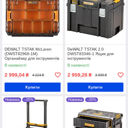
DEWALT TSTAK McLaren
DeWALT TSTAK 2.0
(DWST82968-1M)
DWST83346-1 Ящик для
Органайзер для інструментів
інструментів
В наявності
В наявності
2 999,04
2 959,26
₴
₴
4 224 ₴
3 999 ₴
Купити
Купити
Новинка
–25%
Новинка
–25%