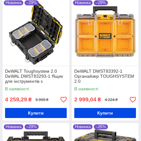
Новинка
–29%
Новинка
–29%
DeWALT Toughsysteм 2.0
DeWALT DWST83392-1
DeWAL DWST83293-1 Ящик
Органайзер TOUGHSYSTEM
для інструментів з
2.0
органайзером
В наявності
В наявності
4 259,29
2 999,04
₴
₴
5 999 ₴
4 224 ₴
Купити
Купити
Новинка
–29%
Новинка
–26%