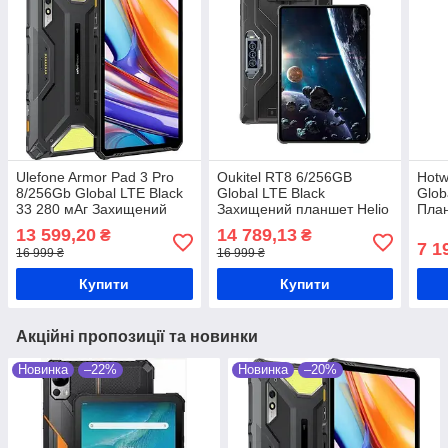
Ulefone Armor Pad 3 Pro
Oukitel RT8 6/256GB
Hotw
8/256Gb Global LTE Black
Global LTE Black
Glob
33 280 мАг Захищений
Захищений планшет Helio
Пла
планшет
G99 20000 мАч
13 599,20
14 789,13
₴
₴
7 1
16 999 ₴
16 999 ₴
Купити
Купити
Акційні пропозиції та новинки
Новинка
–22%
Новинка
–20%