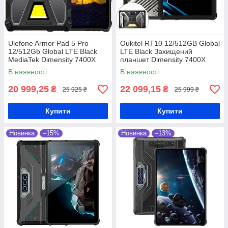
Ulefone Armor Pad 5 Pro
Oukitel RT10 12/512GB Global
12/512Gb Global LTE Black
LTE Black Захищений
MediaTek Dimensity 7400X
планшет Dimensity 7400X
24200 мАг Захищений
25000 мАг
В наявності
В наявності
планшет
20 999,25
22 099,15
₴
₴
25 925 ₴
25 999 ₴
Купити
Купити
Новинка
–15%
Новинка
–13%