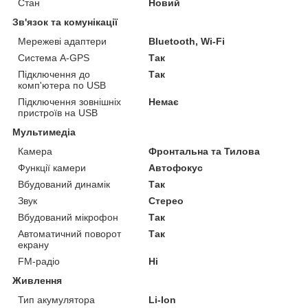
Стан
Новий
Зв'язок та комунікації
Мережеві адаптери
Bluetooth, Wi-Fi
Система A-GPS
Так
Підключення до
Так
комп'ютера по USB
Підключення зовнішніх
Немає
пристроїв на USB
Мультимедіа
Камера
Фронтальна та Тилова
Функції камери
Автофокус
Вбудований динамік
Так
Звук
Стерео
Вбудований мікрофон
Так
Автоматичний поворот
Так
екрану
FM-радіо
Ні
Живлення
Тип акумулятора
Li-Ion