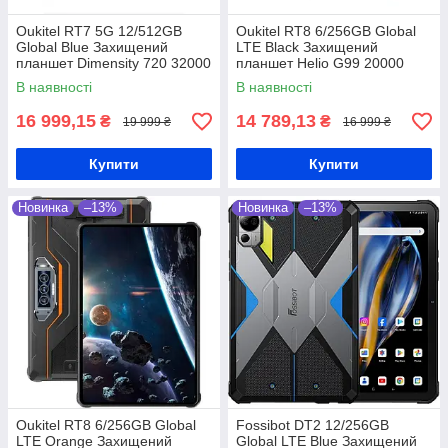
Oukitel RT7 5G 12/512GB
Oukitel RT8 6/256GB Global
Global Blue Захищений
LTE Black Захищений
планшет Dimensity 720 32000
планшет Helio G99 20000
мАг
мАч
В наявності
В наявності
16 999,15
14 789,13
₴
₴
19 999 ₴
16 999 ₴
Купити
Купити
Новинка
–13%
Новинка
–13%
Oukitel RT8 6/256GB Global
Fossibot DT2 12/256GB
LTE Orange Захищений
Global LTE Blue Захищений