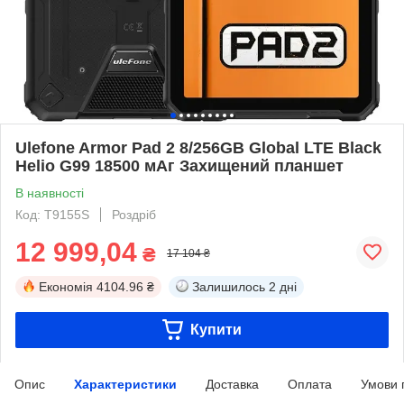
Ulefone Armor Pad 2 8/256GB Global LTE Black
Helio G99 18500 мАг Захищений планшет
В наявності
Код: T9155S
Роздріб
12 999,04
₴
17 104 ₴
Економія
4104.96 ₴
Залишилось
2 дні
Купити
Опис
Характеристики
Доставка
Оплата
Умови 