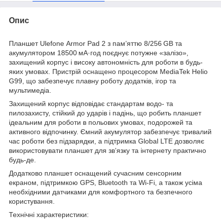
Опис
Планшет Ulefone Armor Pad 2 з пам’яттю 8/256 GB та
акумулятором 18500 мА·год поєднує потужне «залізо»,
захищений корпус і високу автономність для роботи в будь-
яких умовах. Пристрій оснащено процесором MediaTek Helio
G99, що забезпечує плавну роботу додатків, ігор та
мультимедіа.
Захищений корпус відповідає стандартам водо- та
пилозахисту, стійкий до ударів і падінь, що робить планшет
ідеальним для роботи в польових умовах, подорожей та
активного відпочинку. Ємний акумулятор забезпечує тривалий
час роботи без підзарядки, а підтримка Global LTE дозволяє
використовувати планшет для зв’язку та інтернету практично
будь-де.
Додатково планшет оснащений сучасним сенсорним
екраном, підтримкою GPS, Bluetooth та Wi-Fi, а також усіма
необхідними датчиками для комфортного та безпечного
користування.
Технічні характеристики: