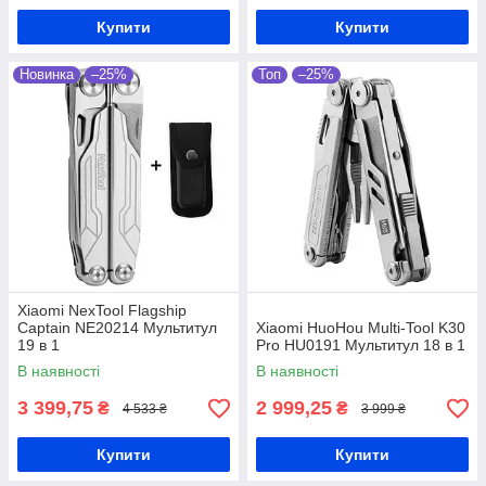
Купити
Купити
Новинка
–25%
Топ
–25%
Xiaomi NexTool Flagship
Captain NE20214 Мультитул
Xiaomi HuoHou Multi-Tool K30
19 в 1
Pro HU0191 Мультитул 18 в 1
В наявності
В наявності
3 399,75
2 999,25
₴
₴
4 533 ₴
3 999 ₴
Купити
Купити