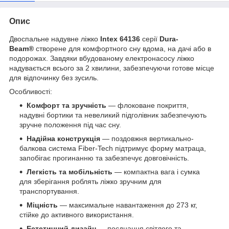
Опис
Двоспальне надувне ліжко
Intex 64136
серії
Dura-
Beam®
створене для комфортного сну вдома, на дачі або в
подорожах. Завдяки вбудованому електронасосу ліжко
надувається всього за 2 хвилини, забезпечуючи готове місце
для відпочинку без зусиль.
Особливості:
Комфорт та зручність
— флоковане покриття,
надувні бортики та невеликий підголівник забезпечують
зручне положення під час сну.
Надійна конструкція
— поздовжня вертикально-
балкова система Fiber-Tech підтримує форму матраца,
запобігає прогинанню та забезпечує довговічність.
Легкість та мобільність
— компактна вага і сумка
для зберігання роблять ліжко зручним для
транспортування.
Міцність
— максимальне навантаження до 273 кг,
стійке до активного використання.
Естетичний дизайн
— поєднання світлого та