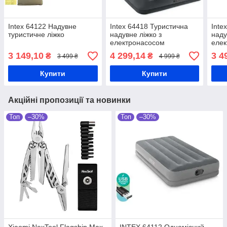
Intex 64122 Надувне
Intex 64418 Туристична
Inte
туристичне ліжко
надувне ліжко з
наду
електронасосом
еле
3 149,10
4 299,14
3 4
₴
₴
3 499 ₴
4 999 ₴
Купити
Купити
Акційні пропозиції та новинки
Топ
–30%
Топ
–30%