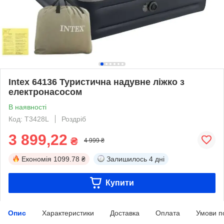
Intex 64136 Туристична надувне ліжко з
електронасосом
В наявності
Код: T3428L
Роздріб
3 899,22
₴
4 999 ₴
Економія
1099.78 ₴
Залишилось
4 дні
Купити
Опис
Характеристики
Доставка
Оплата
Умови п