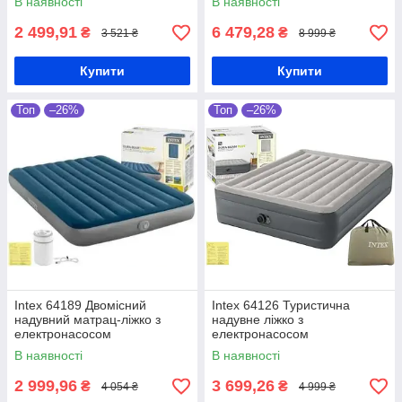
В наявності
В наявності
2 499,91
6 479,28
₴
₴
3 521 ₴
8 999 ₴
Купити
Купити
Топ
–26%
Топ
–26%
Intex 64189 Двомісний
Intex 64126 Туристична
надувний матрац-ліжко з
надувне ліжко з
електронасосом
електронасосом
В наявності
В наявності
2 999,96
3 699,26
₴
₴
4 054 ₴
4 999 ₴