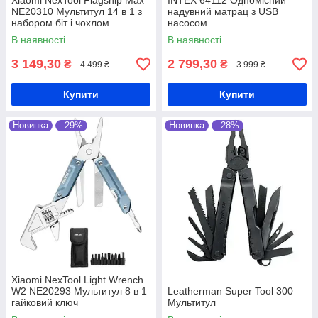
Xiaomi NexTool Flagship Max
INTEX 64112 Одномісний
NE20310 Мультитул 14 в 1 з
надувний матрац з USB
набором біт і чохлом
насосом
В наявності
В наявності
3 149,30
2 799,30
₴
₴
4 499 ₴
3 999 ₴
Купити
Купити
Новинка
–29%
Новинка
–28%
Xiaomi NexTool Light Wrench
W2 NE20293 Мультитул 8 в 1
Leatherman Super Tool 300
гайковий ключ
Мультитул